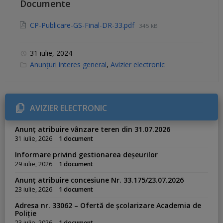
Documente
CP-Publicare-GS-Final-DR-33.pdf
345 kB
31 iulie, 2024
C
Anunțuri interes general
,
Avizier electronic
a
t
e
g
o
r
AVIZIER ELECTRONIC
i
e
s
Anunț atribuire vânzare teren din 31.07.2026
:
31 iulie, 2026
1 document
Informare privind gestionarea deșeurilor
29 iulie, 2026
1 document
Anunț atribuire concesiune Nr. 33.175/23.07.2026
23 iulie, 2026
1 document
Adresa nr. 33062 – Ofertă de școlarizare Academia de
Poliție
23 iulie, 2026
1 document