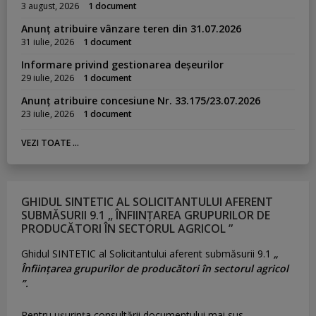
3 august, 2026
1 document
Anunț atribuire vânzare teren din 31.07.2026
31 iulie, 2026
1 document
Informare privind gestionarea deșeurilor
29 iulie, 2026
1 document
Anunț atribuire concesiune Nr. 33.175/23.07.2026
23 iulie, 2026
1 document
VEZI TOATE ...
GHIDUL SINTETIC AL SOLICITANTULUI AFERENT
SUBMĂSURII 9.1 „ ÎNFIINȚAREA GRUPURILOR DE
PRODUCĂTORI ÎN SECTORUL AGRICOL ”
Ghidul SINTETIC al Solicitantului aferent submăsurii 9.1
„
Înființarea grupurilor de producători în sectorul agricol
”.
Pentru uşurinţa consultării documentului mai sus