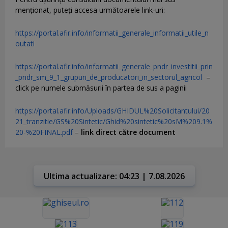
menţionat, puteţi accesa următoarele link-uri:
https://portal.afir.info/informatii_generale_informatii_utile_n
outati
https://portal.afir.info/informatii_generale_pndr_investitii_prin
_pndr_sm_9_1_grupuri_de_producatori_in_sectorul_agricol
–
click pe numele submăsurii în partea de sus a paginii
https://portal.afir.info/Uploads/GHIDUL%20Solicitantului/20
21_tranzitie/GS%20Sintetic/Ghid%20sintetic%20sM%209.1%
20-%20FINAL.pdf
–
link direct către document
Ultima actualizare: 04:23 | 7.08.2026