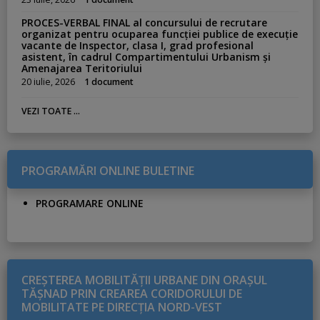
PROCES-VERBAL FINAL al concursului de recrutare
organizat pentru ocuparea funcției publice de execuție
vacante de Inspector, clasa I, grad profesional
asistent, în cadrul Compartimentului Urbanism și
Amenajarea Teritoriului
20 iulie, 2026
1 document
VEZI TOATE ...
PROGRAMĂRI ONLINE BULETINE
PROGRAMARE ONLINE
CREŞTEREA MOBILITĂŢII URBANE DIN ORAŞUL
TĂŞNAD PRIN CREAREA CORIDORULUI DE
MOBILITATE PE DIRECŢIA NORD-VEST