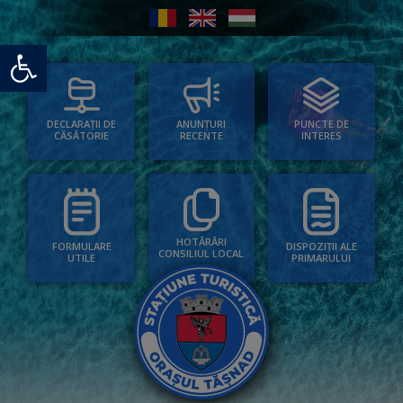
Deschide bara de unelte
PUNCTE DE
ANUNȚURI
DECLARAȚII DE
INTERES
RECENTE
CĂSĂTORIE
HOTĂRÂRI
FORMULARE
DISPOZIȚII ALE
CONSILIUL LOCAL
UTILE
PRIMARULUI