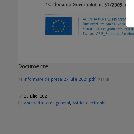
Documente
Informare-de-presa-27-iulie-2021.pdf
749 kB
28 iulie, 2021
C
Anunțuri interes general
,
Avizier electronic
a
t
e
g
o
r
i