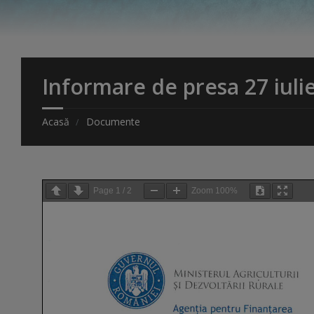
Informare de presa 27 iuli
Acasă
Documente
Page
1
/
2
Zoom
100%