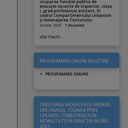
ocuparea funcției publice de
execuție vacante de Inspector, clasa
I, grad profesional asistent, în
cadrul Compartimentului Urbanism
și Amenajarea Teritoriului
20 iulie, 2026
1 document
VEZI TOATE ...
PROGRAMĂRI ONLINE BULETINE
PROGRAMARE ONLINE
CREŞTEREA MOBILITĂŢII URBANE
DIN ORAŞUL TĂŞNAD PRIN
CREAREA CORIDORULUI DE
MOBILITATE PE DIRECŢIA NORD-
VEST