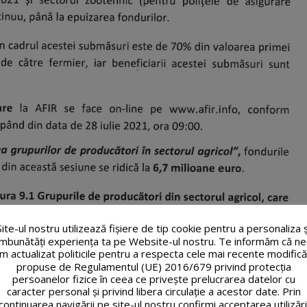
Site-ul nostru utilizează fişiere de tip cookie pentru a personaliza ș
îmbunătăți experiența ta pe Website-ul nostru. Te informăm că ne
m actualizat politicile pentru a respecta cele mai recente modifică
propuse de Regulamentul (UE) 2016/679 privind protecția
persoanelor fizice în ceea ce privește prelucrarea datelor cu
caracter personal și privind libera circulație a acestor date. Prin
continuarea navigării pe site-ul nostru confirmi acceptarea utilizări