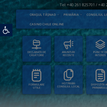
Tel:
+40 261 825701
/
+40 
ORAȘUL TĂȘNAD
PRIMĂRIA
CONSILIUL L
Deschide bara de unelte
CASINO CHILE ONLINE
PUNCTE D
ANUNȚURI
DECLARAȚII DE
INTERES
RECENTE
CĂSĂTORIE
HOTĂRÂRI
FORMULARE
DISPOZIȚII 
CONSILIUL LOCAL
UTILE
PRIMARULU