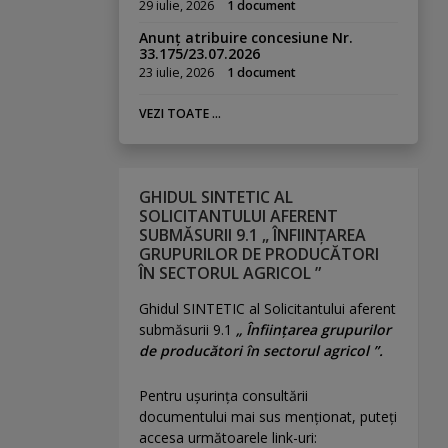
29 iulie, 2026
1 document
Anunț atribuire concesiune Nr.
33.175/23.07.2026
23 iulie, 2026
1 document
VEZI TOATE ...
GHIDUL SINTETIC AL
SOLICITANTULUI AFERENT
SUBMĂSURII 9.1 „ ÎNFIINȚAREA
GRUPURILOR DE PRODUCĂTORI
ÎN SECTORUL AGRICOL ”
Ghidul SINTETIC al Solicitantului aferent
submăsurii 9.1
„ Înființarea grupurilor
de producători în sectorul agricol ”.
Pentru uşurinţa consultării
documentului mai sus menţionat, puteţi
accesa următoarele link-uri: