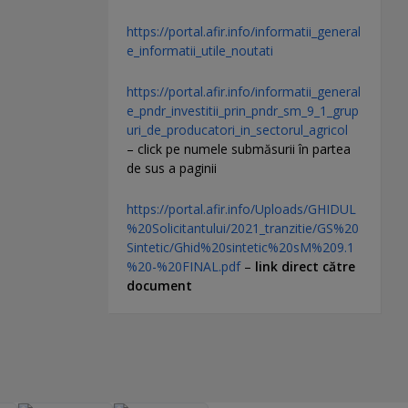
https://portal.afir.info/informatii_general
e_informatii_utile_noutati
https://portal.afir.info/informatii_general
e_pndr_investitii_prin_pndr_sm_9_1_grup
uri_de_producatori_in_sectorul_agricol
– click pe numele submăsurii în partea
de sus a paginii
https://portal.afir.info/Uploads/GHIDUL
%20Solicitantului/2021_tranzitie/GS%20
Sintetic/Ghid%20sintetic%20sM%209.1
%20-%20FINAL.pdf
–
link direct către
document