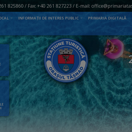
261 825860
/ Fax: +40 261 827223 / E-mail:
office@primariata
OCAL
INFORMAȚII DE INTERES PUBLIC
PRIMARIA DIGITALĂ
E
ALE
I