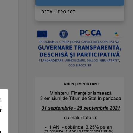
DETALII PROIECT
i
-
ri
i