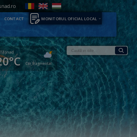
snad.ro
CONTACT
MONITORUL OFICIAL LOCAL
Tăşnad
20°C
Cer fragmentat