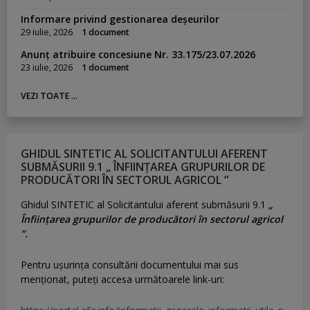
Informare privind gestionarea deșeurilor
29 iulie, 2026
1 document
Anunț atribuire concesiune Nr. 33.175/23.07.2026
23 iulie, 2026
1 document
VEZI TOATE ...
GHIDUL SINTETIC AL SOLICITANTULUI AFERENT
SUBMĂSURII 9.1 „ ÎNFIINȚAREA GRUPURILOR DE
PRODUCĂTORI ÎN SECTORUL AGRICOL ”
Ghidul SINTETIC al Solicitantului aferent submăsurii 9.1
„
Înființarea grupurilor de producători în sectorul agricol
”.
Pentru uşurinţa consultării documentului mai sus
menţionat, puteţi accesa următoarele link-uri: