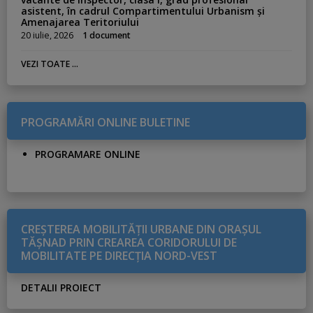
asistent, în cadrul Compartimentului Urbanism și
Amenajarea Teritoriului
20 iulie, 2026
1 document
VEZI TOATE ...
PROGRAMĂRI ONLINE BULETINE
PROGRAMARE ONLINE
CREŞTEREA MOBILITĂŢII URBANE DIN ORAŞUL
TĂŞNAD PRIN CREAREA CORIDORULUI DE
MOBILITATE PE DIRECŢIA NORD-VEST
DETALII PROIECT