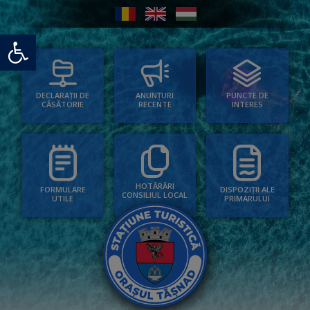
Deschide bara de unelte
PUNCTE DE
ANUNȚURI
DECLARAȚII DE
INTERES
RECENTE
CĂSĂTORIE
HOTĂRÂRI
FORMULARE
DISPOZIȚII ALE
CONSILIUL LOCAL
UTILE
PRIMARULUI