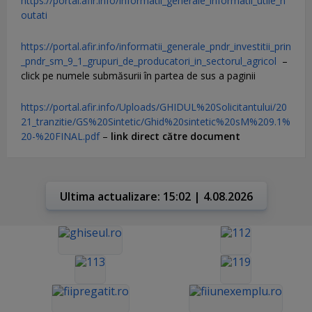
https://portal.afir.info/informatii_generale_informatii_utile_n
outati
https://portal.afir.info/informatii_generale_pndr_investitii_prin
_pndr_sm_9_1_grupuri_de_producatori_in_sectorul_agricol
–
click pe numele submăsurii în partea de sus a paginii
https://portal.afir.info/Uploads/GHIDUL%20Solicitantului/20
21_tranzitie/GS%20Sintetic/Ghid%20sintetic%20sM%209.1%
20-%20FINAL.pdf
–
link direct către document
Ultima actualizare: 15:02 | 4.08.2026