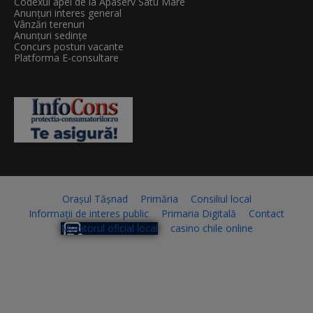
Codexul apei de la Apaserv Satu Mare
Anunțuri interes general
Vânzări terenuri
Anunțuri sedințe
Concurs posturi vacante
Platforma E-consultare
Orașul Tășnad
Primăria
Consiliul local
Informații de interes public
Primaria Digitală
Contact
Monitorul oficial local
casino chile online