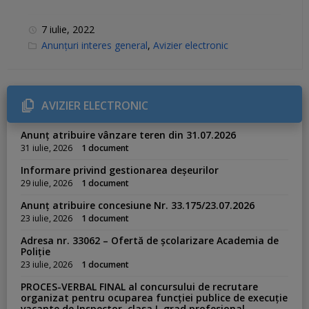
7 iulie, 2022
C
Anunțuri interes general
,
Avizier electronic
a
t
e
g
o
r
AVIZIER ELECTRONIC
i
e
s
Anunț atribuire vânzare teren din 31.07.2026
:
31 iulie, 2026
1 document
Informare privind gestionarea deșeurilor
29 iulie, 2026
1 document
Anunț atribuire concesiune Nr. 33.175/23.07.2026
23 iulie, 2026
1 document
Adresa nr. 33062 – Ofertă de școlarizare Academia de
Poliție
23 iulie, 2026
1 document
PROCES-VERBAL FINAL al concursului de recrutare
organizat pentru ocuparea funcției publice de execuție
vacante de Inspector, clasa I, grad profesional