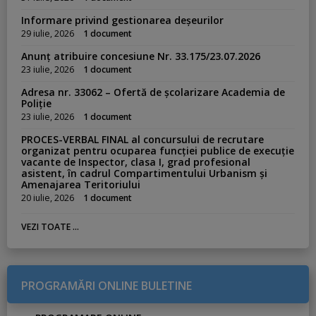
Informare privind gestionarea deșeurilor
29 iulie, 2026
1 document
Anunț atribuire concesiune Nr. 33.175/23.07.2026
23 iulie, 2026
1 document
Adresa nr. 33062 – Ofertă de școlarizare Academia de
Poliție
23 iulie, 2026
1 document
PROCES-VERBAL FINAL al concursului de recrutare
organizat pentru ocuparea funcției publice de execuție
vacante de Inspector, clasa I, grad profesional
asistent, în cadrul Compartimentului Urbanism și
Amenajarea Teritoriului
20 iulie, 2026
1 document
VEZI TOATE ...
PROGRAMĂRI ONLINE BULETINE