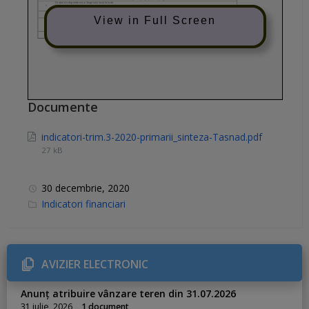
View in Full Screen
Documente
indicatori-trim.3-2020-primarii_sinteza-Tasnad.pdf
27 kB
30 decembrie, 2020
C
Indicatori financiari
a
t
e
g
o
r
AVIZIER ELECTRONIC
i
e
s
Anunț atribuire vânzare teren din 31.07.2026
:
31 iulie, 2026
1 document