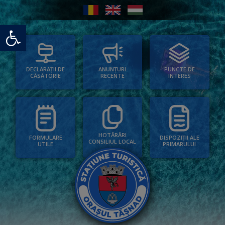
Deschide bara de unelte
PUNCTE DE
ANUNȚURI
DECLARAȚII DE
INTERES
RECENTE
CĂSĂTORIE
HOTĂRÂRI
FORMULARE
DISPOZIȚII ALE
CONSILIUL LOCAL
UTILE
PRIMARULUI