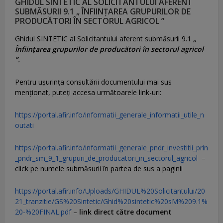
GHIDUL SINTETIC AL SOLICITANTULUI AFERENT
SUBMĂSURII 9.1 „ ÎNFIINȚAREA GRUPURILOR DE
PRODUCĂTORI ÎN SECTORUL AGRICOL ”
Ghidul SINTETIC al Solicitantului aferent submăsurii 9.1
„
Înființarea grupurilor de producători în sectorul agricol
”.
Pentru uşurinţa consultării documentului mai sus
menţionat, puteţi accesa următoarele link-uri:
https://portal.afir.info/informatii_generale_informatii_utile_n
outati
https://portal.afir.info/informatii_generale_pndr_investitii_prin
_pndr_sm_9_1_grupuri_de_producatori_in_sectorul_agricol
–
click pe numele submăsurii în partea de sus a paginii
https://portal.afir.info/Uploads/GHIDUL%20Solicitantului/20
21_tranzitie/GS%20Sintetic/Ghid%20sintetic%20sM%209.1%
20-%20FINAL.pdf
–
link direct către document