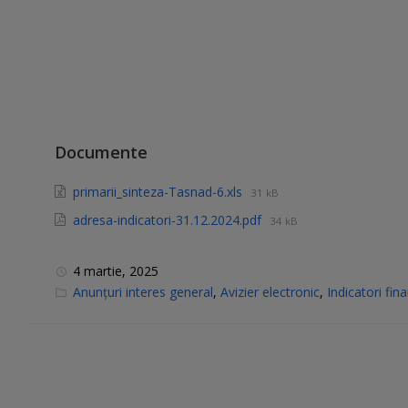
Documente
primarii_sinteza-Tasnad-6.xls
31 kB
adresa-indicatori-31.12.2024.pdf
34 kB
4 martie, 2025
C
Anunțuri interes general
,
Avizier electronic
,
Indicatori fina
a
t
e
g
o
r
i
e
s