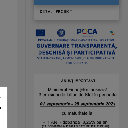
DETALII PROIECT
i
-
ri