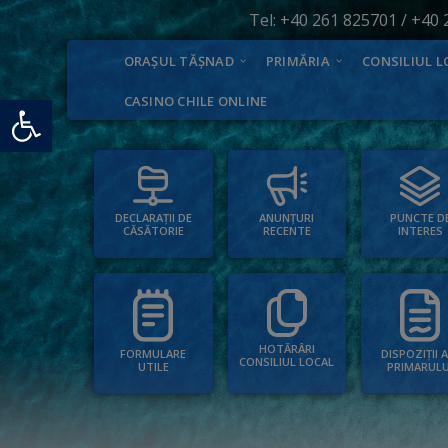
Tel:
+40 261 825701
/
+40 
ORAȘUL TĂȘNAD
PRIMĂRIA
CONSILIUL L
Deschide bara de unelte
CASINO CHILE ONLINE
PUNCTE D
ANUNȚURI
DECLARAȚII DE
INTERES
RECENTE
CĂSĂTORIE
HOTĂRÂRI
FORMULARE
DISPOZIȚII 
CONSILIUL LOCAL
UTILE
PRIMARULU