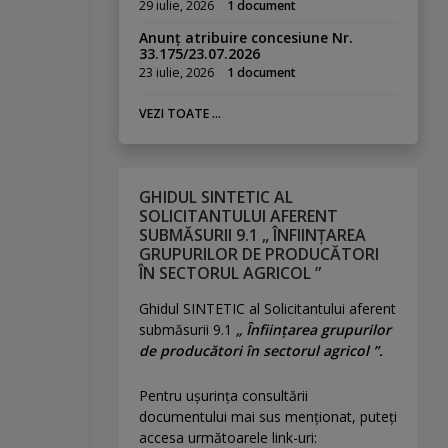
29 iulie, 2026
1 document
Anunț atribuire concesiune Nr.
33.175/23.07.2026
23 iulie, 2026
1 document
VEZI TOATE ...
GHIDUL SINTETIC AL
SOLICITANTULUI AFERENT
SUBMĂSURII 9.1 „ ÎNFIINȚAREA
GRUPURILOR DE PRODUCĂTORI
ÎN SECTORUL AGRICOL ”
Ghidul SINTETIC al Solicitantului aferent
submăsurii 9.1
„ Înființarea grupurilor
de producători în sectorul agricol ”.
Pentru uşurinţa consultării
documentului mai sus menţionat, puteţi
accesa următoarele link-uri: