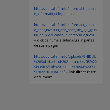
https://portal.afir.info/informatii_general
e_informatii_utile_noutati
https://portal.afir.info/informatii_general
e_pndr_investitii_prin_pndr_sm_9_1_grup
uri_de_producatori_in_sectorul_agricol
– click pe numele submăsurii în partea
de sus a paginii
https://portal.afir.info/Uploads/GHIDUL
%20Solicitantului/2021_tranzitie/GS%20
Sintetic/Ghid%20sintetic%20sM%209.1
%20-%20FINAL.pdf
–
link direct către
document