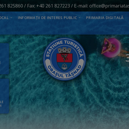
261 825860
/ Fax: +40 261 827223 / E-mail:
office@primariata
OCAL
INFORMAȚII DE INTERES PUBLIC
PRIMARIA DIGITALĂ
E
ALE
I