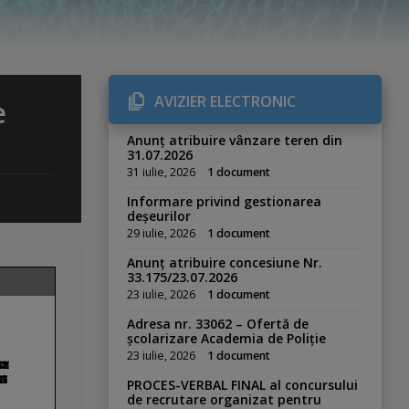
AVIZIER ELECTRONIC
e
Anunț atribuire vânzare teren din
31.07.2026
31 iulie, 2026
1 document
Informare privind gestionarea
deșeurilor
29 iulie, 2026
1 document
Anunț atribuire concesiune Nr.
33.175/23.07.2026
23 iulie, 2026
1 document
Adresa nr. 33062 – Ofertă de
școlarizare Academia de Poliție
23 iulie, 2026
1 document
PROCES-VERBAL FINAL al concursului
de recrutare organizat pentru