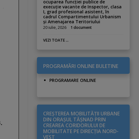
ocuparea funcției publice de
execuție vacante de Inspector, clasa
I, grad profesional asistent, în
cadrul Compartimentului Urbanism
și Amenajarea Teritoriului
20 iulie, 2026
1 document
VEZI TOATE ...
PROGRAMĂRI ONLINE BULETINE
PROGRAMARE ONLINE
CREŞTEREA MOBILITĂŢII URBANE
DIN ORAŞUL TĂŞNAD PRIN
CREAREA CORIDORULUI DE
MOBILITATE PE DIRECŢIA NORD-
VEST