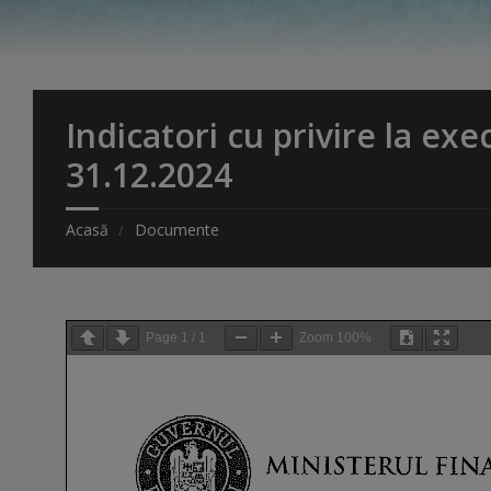
Indicatori cu privire la exe
31.12.2024
Acasă
Documente
Page
1
/
1
Zoom
100%