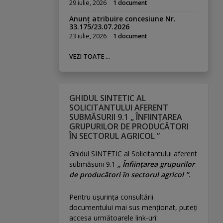
29 iulie, 2026
1 document
Anunț atribuire concesiune Nr.
33.175/23.07.2026
23 iulie, 2026
1 document
VEZI TOATE ...
GHIDUL SINTETIC AL
SOLICITANTULUI AFERENT
SUBMĂSURII 9.1 „ ÎNFIINȚAREA
GRUPURILOR DE PRODUCĂTORI
ÎN SECTORUL AGRICOL ”
Ghidul SINTETIC al Solicitantului aferent
submăsurii 9.1
„ Înființarea grupurilor
de producători în sectorul agricol ”.
Pentru uşurinţa consultării
documentului mai sus menţionat, puteţi
accesa următoarele link-uri: