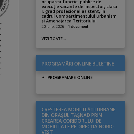
ocuparea funcției publice de
execuție vacante de Inspector, clasa
I, grad profesional asistent, în
cadrul Compartimentului Urbanism
și Amenajarea Teritoriului
20 iulie, 2026
1 document
VEZI TOATE ...
PROGRAMĂRI ONLINE BULETINE
PROGRAMARE ONLINE
CREŞTEREA MOBILITĂŢII URBANE
DIN ORAŞUL TĂŞNAD PRIN
CREAREA CORIDORULUI DE
MOBILITATE PE DIRECŢIA NORD-
VEST