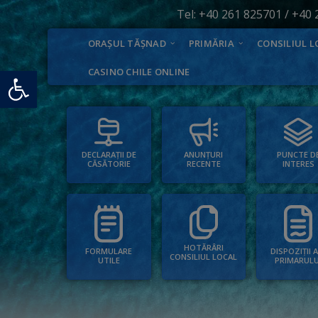
Tel:
+40 261 825701
/
+40 
ORAȘUL TĂȘNAD
PRIMĂRIA
CONSILIUL L
Deschide bara de unelte
CASINO CHILE ONLINE
PUNCTE D
ANUNȚURI
DECLARAȚII DE
INTERES
RECENTE
CĂSĂTORIE
HOTĂRÂRI
FORMULARE
DISPOZIȚII 
CONSILIUL LOCAL
UTILE
PRIMARULU