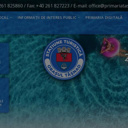
261 825860
/ Fax: +40 261 827223 / E-mail:
office@primariata
OCAL
INFORMAȚII DE INTERES PUBLIC
PRIMARIA DIGITALĂ
E
ALE
I