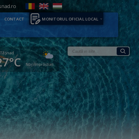
snad.ro
CONTACT
MONITORUL OFICIAL LOCAL
Tăşnad
27°C
Nori împrăștiați