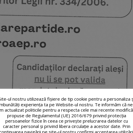
Site-ul nostru utilizează fişiere de tip cookie pentru a personaliza ș
îmbunătăți experiența ta pe Website-ul nostru. Te informăm că ne
m actualizat politicile pentru a respecta cele mai recente modifică
propuse de Regulamentul (UE) 2016/679 privind protecția
persoanelor fizice în ceea ce privește prelucrarea datelor cu
caracter personal și privind libera circulație a acestor date. Prin
continuarea navigării pe site-ul nostru confirmi acceptarea utilizări