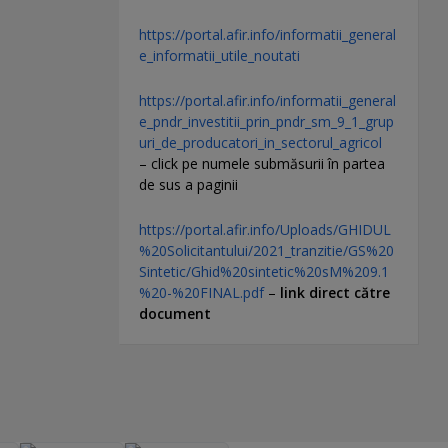
https://portal.afir.info/informatii_general
e_informatii_utile_noutati
https://portal.afir.info/informatii_general
e_pndr_investitii_prin_pndr_sm_9_1_grup
uri_de_producatori_in_sectorul_agricol
– click pe numele submăsurii în partea
de sus a paginii
https://portal.afir.info/Uploads/GHIDUL
%20Solicitantului/2021_tranzitie/GS%20
Sintetic/Ghid%20sintetic%20sM%209.1
%20-%20FINAL.pdf
–
link direct către
document