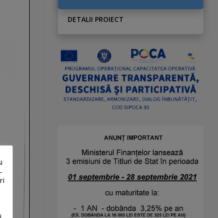
DETALII PROIECT
i
-
ri
i