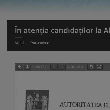
În atenția candidaților la A
Acasă
Documente
Page
1
/
1
Zoom
100%