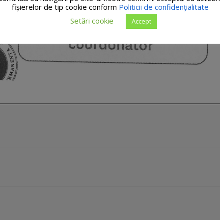
fişierelor de tip cookie conform
Politicii de confidențialitate
Setări cookie
Accept