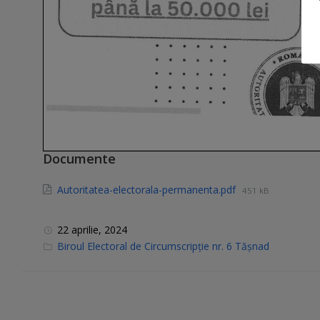
Documente
Autoritatea-electorala-permanenta.pdf
451 kB
22 aprilie, 2024
C
Biroul Electoral de Circumscripție nr. 6 Tășnad
a
t
e
g
o
r
i