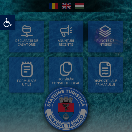
Deschide bara de unelte
PUNCTE DE
ANUNȚURI
DECLARAȚII DE
INTERES
RECENTE
CĂSĂTORIE
HOTĂRÂRI
FORMULARE
DISPOZIȚII ALE
CONSILIUL LOCAL
UTILE
PRIMARULUI