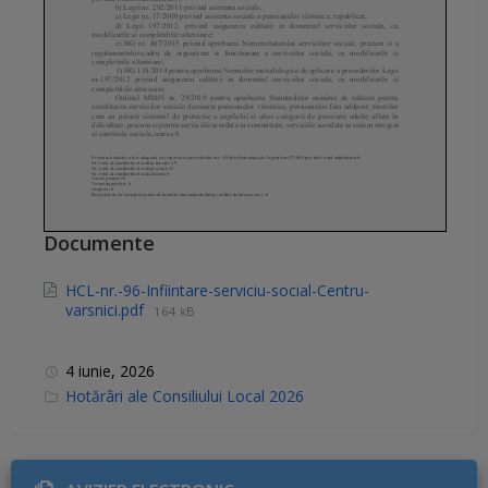
Documente
HCL-nr.-96-Infiintare-serviciu-social-Centru-
varsnici.pdf
164 kB
4 iunie, 2026
C
Hotărâri ale Consiliului Local 2026
a
t
e
g
o
r