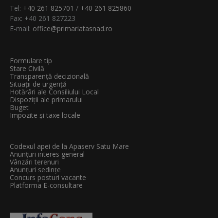
Tel:
+40 261 825701
/
+40 261 825860
Fax: +40 261 827223
E-mail:
office@primariatasnad.ro
Formulare tip
Stare Civilă
Transparenţă decizională
Situații de urgență
Hotărâri ale Consiliului Local
Dispoziții ale primarului
Buget
Impozite și taxe locale
Codexul apei de la Apaserv Satu Mare
Anunțuri interes general
Vânzări terenuri
Anunțuri sedințe
Concurs posturi vacante
Platforma E-consultare