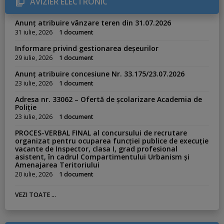
AVIZIER ELECTRONIC
i
e
s
Anunț atribuire vânzare teren din 31.07.2026
:
31 iulie, 2026
1 document
Informare privind gestionarea deșeurilor
29 iulie, 2026
1 document
Anunț atribuire concesiune Nr. 33.175/23.07.2026
23 iulie, 2026
1 document
Adresa nr. 33062 – Ofertă de școlarizare Academia de
Poliție
23 iulie, 2026
1 document
PROCES-VERBAL FINAL al concursului de recrutare
organizat pentru ocuparea funcției publice de execuție
vacante de Inspector, clasa I, grad profesional
asistent, în cadrul Compartimentului Urbanism și
Amenajarea Teritoriului
20 iulie, 2026
1 document
VEZI TOATE ...