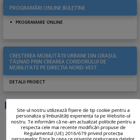
PROGRAMĂRI ONLINE BULETINE
PROGRAMARE ONLINE
CREŞTEREA MOBILITĂŢII URBANE DIN ORAŞUL
TĂŞNAD PRIN CREAREA CORIDORULUI DE
MOBILITATE PE DIRECŢIA NORD-VEST
DETALII PROIECT
Site-ul nostru utilizează fişiere de tip cookie pentru a
personaliza și îmbunătăți experiența ta pe Website-ul
nostru. Te informăm că ne-am actualizat politicile pentru a
respecta cele mai recente modificări propuse de
Regulamentul (UE) 2016/679 privind protecția
persoanelor fizice în ceea ce privește prelucrarea datelor