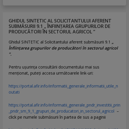
GHIDUL SINTETIC AL SOLICITANTULUI AFERENT
SUBMĂSURII 9.1 „ ÎNFIINȚAREA GRUPURILOR DE
PRODUCĂTORI ÎN SECTORUL AGRICOL ”
Ghidul SINTETIC al Solicitantului aferent submăsurii 9.1
„
Înființarea grupurilor de producători în sectorul agricol
”.
Pentru uşurinţa consultării documentului mai sus
menţionat, puteţi accesa următoarele link-uri:
https://portal.afir.info/informatii_generale_informatii_utile_n
outati
https://portal.afir.info/informatii_generale_pndr_investitii_prin
_pndr_sm_9_1_grupuri_de_producatori_in_sectorul_agricol
–
click pe numele submăsurii în partea de sus a paginii