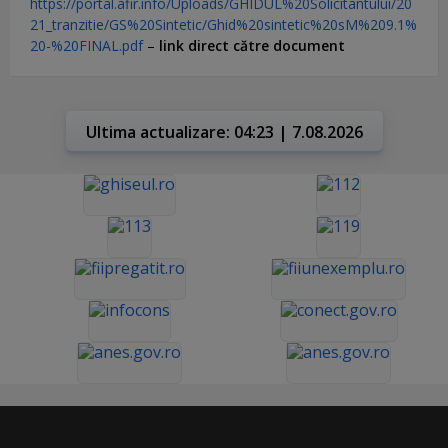
https://portal.afir.info/Uploads/GHIDUL%20Solicitantului/20
21_tranzitie/GS%20Sintetic/Ghid%20sintetic%20sM%209.1%
20-%20FINAL.pdf
–
link direct către document
Ultima actualizare: 04:23 | 7.08.2026