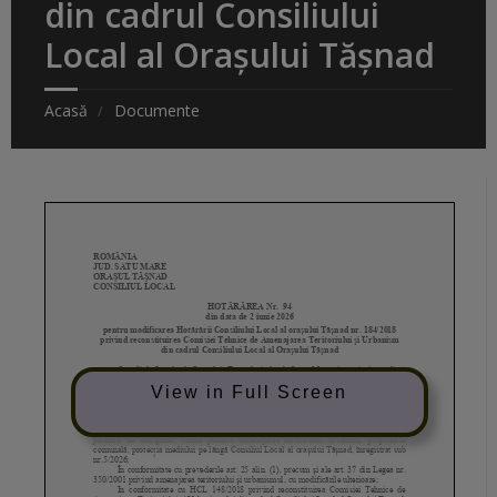
din cadrul Consiliului
Local al Oraşului Tăşnad
Acasă
Documente
View in Full Screen