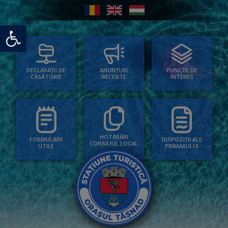
Deschide bara de unelte
PUNCTE DE
ANUNȚURI
DECLARAȚII DE
INTERES
RECENTE
CĂSĂTORIE
HOTĂRÂRI
FORMULARE
DISPOZIȚII ALE
CONSILIUL LOCAL
UTILE
PRIMARULUI