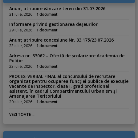
e
s
Anunț atribuire vânzare teren din 31.07.2026
:
31 iulie, 2026
1 document
Informare privind gestionarea deșeurilor
29 iulie, 2026
1 document
Anunț atribuire concesiune Nr. 33.175/23.07.2026
23 iulie, 2026
1 document
Adresa nr. 33062 – Ofertă de școlarizare Academia de
Poliție
23 iulie, 2026
1 document
PROCES-VERBAL FINAL al concursului de recrutare
organizat pentru ocuparea funcției publice de execuție
vacante de Inspector, clasa I, grad profesional
asistent, în cadrul Compartimentului Urbanism și
Amenajarea Teritoriului
20 iulie, 2026
1 document
VEZI TOATE ...