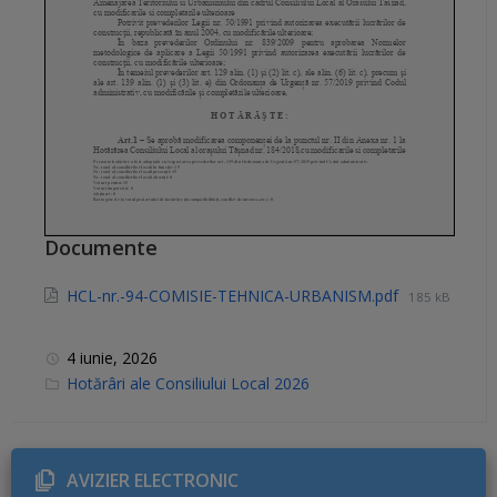
Documente
HCL-nr.-94-COMISIE-TEHNICA-URBANISM.pdf
185 kB
4 iunie, 2026
C
Hotărâri ale Consiliului Local 2026
a
t
e
g
o
r
AVIZIER ELECTRONIC
i