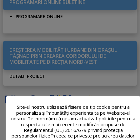
PROGRAMĂRI ONLINE BULETINE
PROGRAMARE ONLINE
CREŞTEREA MOBILITĂŢII URBANE DIN ORAŞUL
TĂŞNAD PRIN CREAREA CORIDORULUI DE
MOBILITATE PE DIRECŢIA NORD-VEST
DETALII PROIECT
Site-ul nostru utilizează fişiere de tip cookie pentru a
personaliza și îmbunătăți experiența ta pe Website-ul
nostru. Te informăm că ne-am actualizat politicile pentru a
respecta cele mai recente modificări propuse de
Regulamentul (UE) 2016/679 privind protecția
persoanelor fizice în ceea ce privește prelucrarea datelor