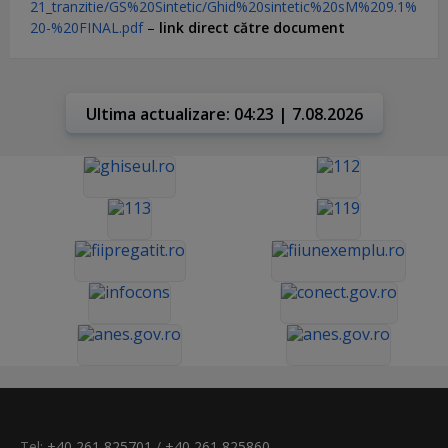
21_tranzitie/GS%20Sintetic/Ghid%20sintetic%20sM%209.1%
20-%20FINAL.pdf
–
link direct către document
Ultima actualizare: 04:23 | 7.08.2026
Tel:
+40 261 825701
/
+40 261 825860