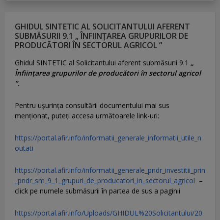
GHIDUL SINTETIC AL SOLICITANTULUI AFERENT
SUBMĂSURII 9.1 „ ÎNFIINȚAREA GRUPURILOR DE
PRODUCĂTORI ÎN SECTORUL AGRICOL ”
Ghidul SINTETIC al Solicitantului aferent submăsurii 9.1
„
Înființarea grupurilor de producători în sectorul agricol
”.
Pentru uşurinţa consultării documentului mai sus
menţionat, puteţi accesa următoarele link-uri:
https://portal.afir.info/informatii_generale_informatii_utile_n
outati
https://portal.afir.info/informatii_generale_pndr_investitii_prin
_pndr_sm_9_1_grupuri_de_producatori_in_sectorul_agricol
–
click pe numele submăsurii în partea de sus a paginii
https://portal.afir.info/Uploads/GHIDUL%20Solicitantului/20