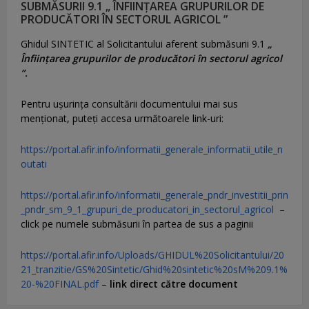
SUBMĂSURII 9.1 „ ÎNFIINȚAREA GRUPURILOR DE
PRODUCĂTORI ÎN SECTORUL AGRICOL ”
Ghidul SINTETIC al Solicitantului aferent submăsurii 9.1
„
Înființarea grupurilor de producători în sectorul agricol
”.
Pentru uşurinţa consultării documentului mai sus
menţionat, puteţi accesa următoarele link-uri:
https://portal.afir.info/informatii_generale_informatii_utile_n
outati
https://portal.afir.info/informatii_generale_pndr_investitii_prin
_pndr_sm_9_1_grupuri_de_producatori_in_sectorul_agricol
–
click pe numele submăsurii în partea de sus a paginii
https://portal.afir.info/Uploads/GHIDUL%20Solicitantului/20
21_tranzitie/GS%20Sintetic/Ghid%20sintetic%20sM%209.1%
20-%20FINAL.pdf
–
link direct către document