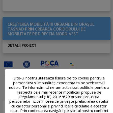
CREŞTEREA MOBILITĂŢII URBANE DIN ORAŞUL
TĂŞNAD PRIN CREAREA CORIDORULUI DE
MOBILITATE PE DIRECŢIA NORD-VEST
DETALII PROIECT
Site-ul nostru utilizează fişiere de tip cookie pentru a
personaliza și îmbunătăți experiența ta pe Website-ul
nostru. Te informăm că ne-am actualizat politicile pentru a
respecta cele mai recente modificări propuse de
Regulamentul (UE) 2016/679 privind protecția
persoanelor fizice în ceea ce privește prelucrarea datelor
cu caracter personal și privind libera circulație a acestor
date. Prin continuarea navigării pe site-ul nostru confirmi