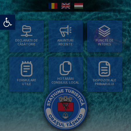
Deschide bara de unelte
PUNCTE DE
ANUNȚURI
DECLARAȚII DE
INTERES
RECENTE
CĂSĂTORIE
HOTĂRÂRI
FORMULARE
DISPOZIȚII ALE
CONSILIUL LOCAL
UTILE
PRIMARULUI