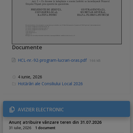
Documente
HCL-nr.-92-program-lucrari-oras.pdf
166 kB
4 iunie, 2026
C
Hotărâri ale Consiliului Local 2026
a
t
e
g
o
r
AVIZIER ELECTRONIC
i
e
s
Anunț atribuire vânzare teren din 31.07.2026
:
31 iulie, 2026
1 document