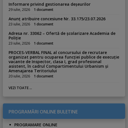
Informare privind gestionarea deșeurilor
29 iulie, 2026
1 document
Anunț atribuire concesiune Nr. 33.175/23.07.2026
23 iulie, 2026
1 document
Adresa nr. 33062 – Ofertă de școlarizare Academia de
Poliție
23 iulie, 2026
1 document
PROCES-VERBAL FINAL al concursului de recrutare
organizat pentru ocuparea funcției publice de execuție
vacante de Inspector, clasa I, grad profesional
asistent, în cadrul Compartimentului Urbanism și
Amenajarea Teritoriului
20 iulie, 2026
1 document
VEZI TOATE ...
PROGRAMĂRI ONLINE BULETINE
PROGRAMARE ONLINE