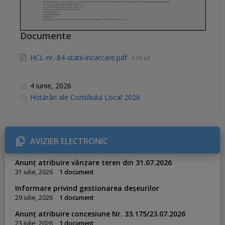
Documente
HCL-nr.-84-statii-incarcare.pdf
670 kB
4 iunie, 2026
C
Hotărâri ale Consiliului Local 2026
a
t
e
g
o
r
AVIZIER ELECTRONIC
i
e
s
Anunț atribuire vânzare teren din 31.07.2026
:
31 iulie, 2026
1 document
Informare privind gestionarea deșeurilor
29 iulie, 2026
1 document
Anunț atribuire concesiune Nr. 33.175/23.07.2026
23 iulie, 2026
1 document