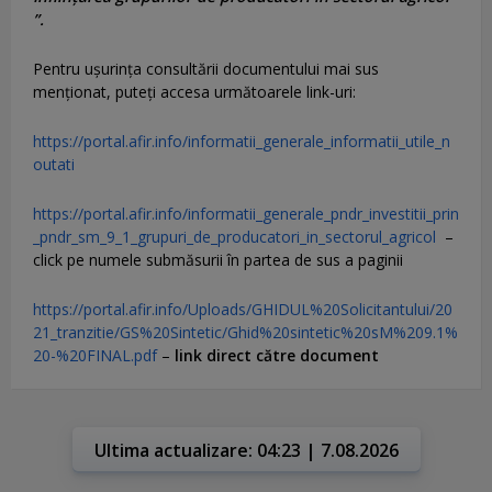
”.
Pentru uşurinţa consultării documentului mai sus
menţionat, puteţi accesa următoarele link-uri:
https://portal.afir.info/informatii_generale_informatii_utile_n
outati
https://portal.afir.info/informatii_generale_pndr_investitii_prin
_pndr_sm_9_1_grupuri_de_producatori_in_sectorul_agricol
–
click pe numele submăsurii în partea de sus a paginii
https://portal.afir.info/Uploads/GHIDUL%20Solicitantului/20
21_tranzitie/GS%20Sintetic/Ghid%20sintetic%20sM%209.1%
20-%20FINAL.pdf
–
link direct către document
Ultima actualizare: 04:23 | 7.08.2026