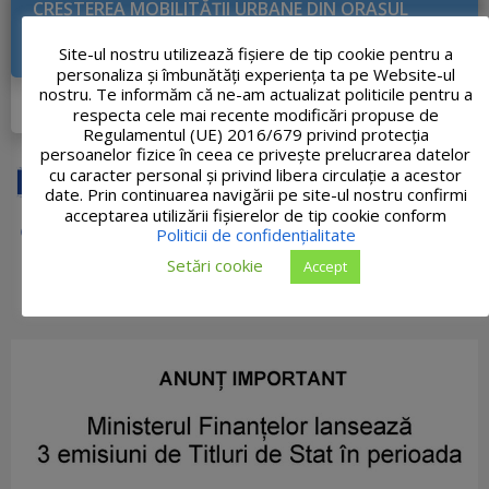
CREŞTEREA MOBILITĂŢII URBANE DIN ORAŞUL
TĂŞNAD PRIN CREAREA CORIDORULUI DE
MOBILITATE PE DIRECŢIA NORD-VEST
Site-ul nostru utilizează fişiere de tip cookie pentru a
personaliza și îmbunătăți experiența ta pe Website-ul
nostru. Te informăm că ne-am actualizat politicile pentru a
DETALII PROIECT
respecta cele mai recente modificări propuse de
Regulamentul (UE) 2016/679 privind protecția
persoanelor fizice în ceea ce privește prelucrarea datelor
cu caracter personal și privind libera circulație a acestor
date. Prin continuarea navigării pe site-ul nostru confirmi
acceptarea utilizării fişierelor de tip cookie conform
Politicii de confidențialitate
Setări cookie
Accept