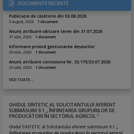
DOCUMENTE RECENTE
Publicație de căsătorie din 03.08.2026
3 august, 2026
1 document
Anunț atribuire vânzare teren din 31.07.2026
31 iulie, 2026
1 document
Informare privind gestionarea deșeurilor
29 iulie, 2026
1 document
Anunț atribuire concesiune Nr. 33.175/23.07.2026
23 iulie, 2026
1 document
VEZI TOATE ...
GHIDUL SINTETIC AL SOLICITANTULUI AFERENT
SUBMĂSURII 9.1 „ ÎNFIINȚAREA GRUPURILOR DE
PRODUCĂTORI ÎN SECTORUL AGRICOL ”
Ghidul SINTETIC al Solicitantului aferent submăsurii 9.1
„
Înființarea grupurilor de producători în sectorul agricol