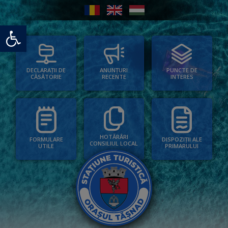
Deschide bara de unelte
PUNCTE DE
ANUNȚURI
DECLARAȚII DE
INTERES
RECENTE
CĂSĂTORIE
HOTĂRÂRI
FORMULARE
DISPOZIȚII ALE
CONSILIUL LOCAL
UTILE
PRIMARULUI