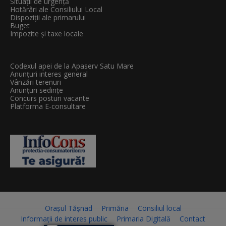
Situații de urgență
Hotărâri ale Consiliului Local
Dispoziții ale primarului
Buget
Impozite și taxe locale
Codexul apei de la Apaserv Satu Mare
Anunțuri interes general
Vânzări terenuri
Anunțuri sedințe
Concurs posturi vacante
Platforma E-consultare
Orașul Tășnad
Primăria
Consiliul local
Informații de interes public
Primaria Digitală
Contact