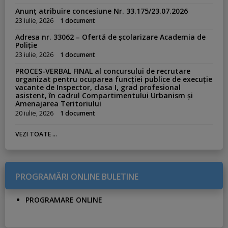
Anunț atribuire concesiune Nr. 33.175/23.07.2026
23 iulie, 2026
1 document
Adresa nr. 33062 – Ofertă de școlarizare Academia de
Poliție
23 iulie, 2026
1 document
PROCES-VERBAL FINAL al concursului de recrutare
organizat pentru ocuparea funcției publice de execuție
vacante de Inspector, clasa I, grad profesional
asistent, în cadrul Compartimentului Urbanism și
Amenajarea Teritoriului
20 iulie, 2026
1 document
VEZI TOATE ...
PROGRAMĂRI ONLINE BULETINE
PROGRAMARE ONLINE