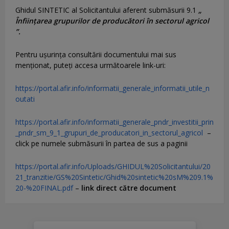
Ghidul SINTETIC al Solicitantului aferent submăsurii 9.1
„
Înființarea grupurilor de producători în sectorul agricol
”.
Pentru uşurinţa consultării documentului mai sus
menţionat, puteţi accesa următoarele link-uri:
https://portal.afir.info/informatii_generale_informatii_utile_n
outati
https://portal.afir.info/informatii_generale_pndr_investitii_prin
_pndr_sm_9_1_grupuri_de_producatori_in_sectorul_agricol
–
click pe numele submăsurii în partea de sus a paginii
https://portal.afir.info/Uploads/GHIDUL%20Solicitantului/20
21_tranzitie/GS%20Sintetic/Ghid%20sintetic%20sM%209.1%
20-%20FINAL.pdf
–
link direct către document