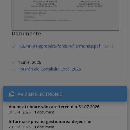
Documente
HCL-nr.-81-aprobare-fonduri-filarmonica.pdf
167 kB
4 iunie, 2026
C
Hotărâri ale Consiliului Local 2026
a
t
e
g
o
r
AVIZIER ELECTRONIC
i
e
s
Anunț atribuire vânzare teren din 31.07.2026
:
31 iulie, 2026
1 document
Informare privind gestionarea deșeurilor
29 iulie, 2026
1 document