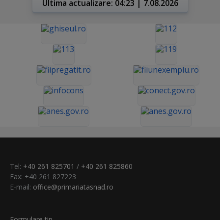
Ultima actualizare: 04:23 | 7.08.2026
Tel:
+40 261 825701
/
+40 261 825860
Fax: +40 261 827223
E-mail:
office@primariatasnad.ro
Formulare tip