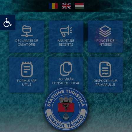
Deschide bara de unelte
PUNCTE DE
ANUNȚURI
DECLARAȚII DE
INTERES
RECENTE
CĂSĂTORIE
HOTĂRÂRI
FORMULARE
DISPOZIȚII ALE
CONSILIUL LOCAL
UTILE
PRIMARULUI