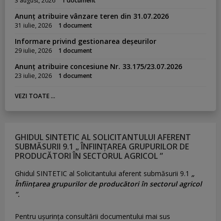
3 august, 2026
1 document
Anunț atribuire vânzare teren din 31.07.2026
31 iulie, 2026
1 document
Informare privind gestionarea deșeurilor
29 iulie, 2026
1 document
Anunț atribuire concesiune Nr. 33.175/23.07.2026
23 iulie, 2026
1 document
VEZI TOATE ...
GHIDUL SINTETIC AL SOLICITANTULUI AFERENT
SUBMĂSURII 9.1 „ ÎNFIINȚAREA GRUPURILOR DE
PRODUCĂTORI ÎN SECTORUL AGRICOL ”
Ghidul SINTETIC al Solicitantului aferent submăsurii 9.1
„
Înființarea grupurilor de producători în sectorul agricol
”.
Pentru uşurinţa consultării documentului mai sus