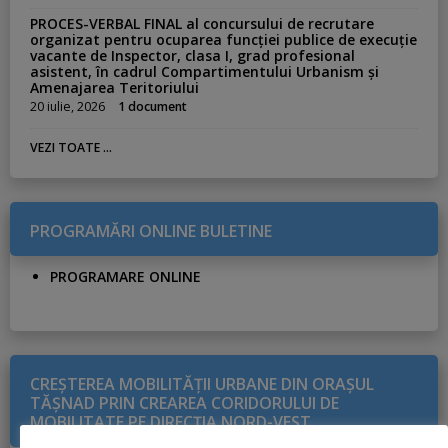
PROCES-VERBAL FINAL al concursului de recrutare
organizat pentru ocuparea funcției publice de execuție
vacante de Inspector, clasa I, grad profesional
asistent, în cadrul Compartimentului Urbanism și
Amenajarea Teritoriului
20 iulie, 2026
1 document
VEZI TOATE ...
PROGRAMĂRI ONLINE BULETINE
PROGRAMARE ONLINE
CREŞTEREA MOBILITĂŢII URBANE DIN ORAŞUL
TĂŞNAD PRIN CREAREA CORIDORULUI DE
MOBILITATE PE DIRECŢIA NORD-VEST