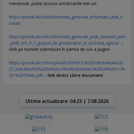
menţionat, puteţi accesa următoarele link-uri:
https://portal.afir.info/informatii_generale_informatii_utile_n
outati
https://portal.afir.info/informatii_generale_pndr_investitii_prin
_pndr_sm_9_1_grupuri_de_producatori_in_sectorul_agricol
–
click pe numele submăsurii în partea de sus a paginii
https://portal.afir.info/Uploads/GHIDUL%20Solicitantului/20
21_tranzitie/GS%20Sintetic/Ghid%20sintetic%20sM%209.1%
20-%20FINAL.pdf
–
link direct către document
Ultima actualizare: 04:23 | 7.08.2026