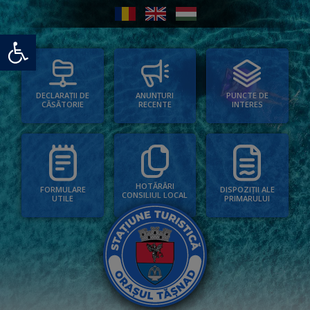
Deschide bara de unelte
PUNCTE DE
ANUNȚURI
DECLARAȚII DE
INTERES
RECENTE
CĂSĂTORIE
HOTĂRÂRI
FORMULARE
DISPOZIȚII ALE
CONSILIUL LOCAL
UTILE
PRIMARULUI