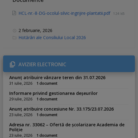
HCL-nr.-8-DG-ocolul-silvic-ingrijire-plantatii.pdf
124 kB
2 februarie, 2026
C
Hotărâri ale Consiliului Local 2026
a
t
e
g
o
r
AVIZIER ELECTRONIC
i
e
s
Anunț atribuire vânzare teren din 31.07.2026
:
31 iulie, 2026
1 document
Informare privind gestionarea deșeurilor
29 iulie, 2026
1 document
Anunț atribuire concesiune Nr. 33.175/23.07.2026
23 iulie, 2026
1 document
Adresa nr. 33062 – Ofertă de școlarizare Academia de
Poliție
23 iulie, 2026
1 document