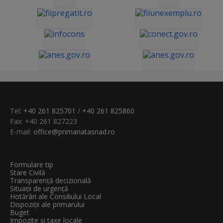
Tel:
+40 261 825701
/
+40 261 825860
Fax: +40 261 827223
E-mail:
office@primariatasnad.ro
Formulare tip
Stare Civilă
Transparenţă decizională
Situații de urgență
Hotărâri ale Consiliului Local
Dispoziții ale primarului
Buget
Impozite și taxe locale