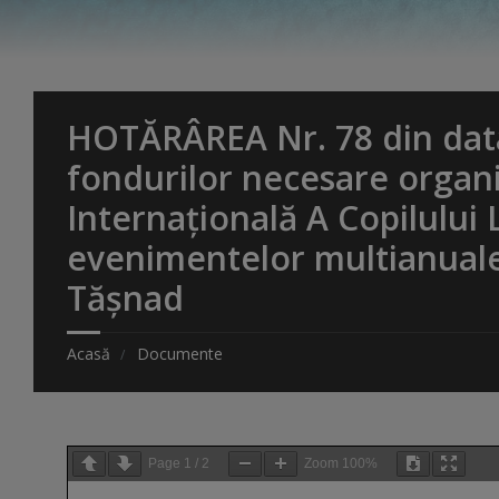
HOTĂRÂREA Nr. 78 din data
fondurilor necesare organi
Internațională A Copilului
evenimentelor multianuale
Tășnad
Acasă
Documente
Page
1
/
2
Zoom
100%