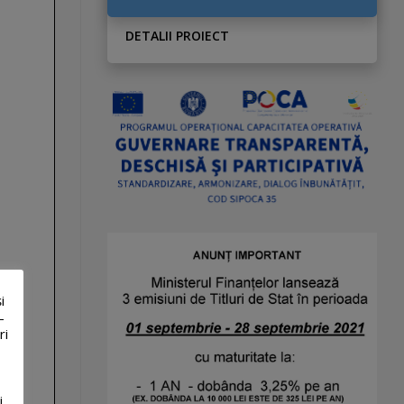
DETALII PROIECT
i
-
ri
i