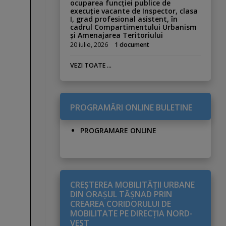
ocuparea funcției publice de
execuție vacante de Inspector, clasa
I, grad profesional asistent, în
cadrul Compartimentului Urbanism
și Amenajarea Teritoriului
20 iulie, 2026
1 document
VEZI TOATE ...
PROGRAMĂRI ONLINE BULETINE
PROGRAMARE ONLINE
CREŞTEREA MOBILITĂŢII URBANE
DIN ORAŞUL TĂŞNAD PRIN
CREAREA CORIDORULUI DE
MOBILITATE PE DIRECŢIA NORD-
VEST