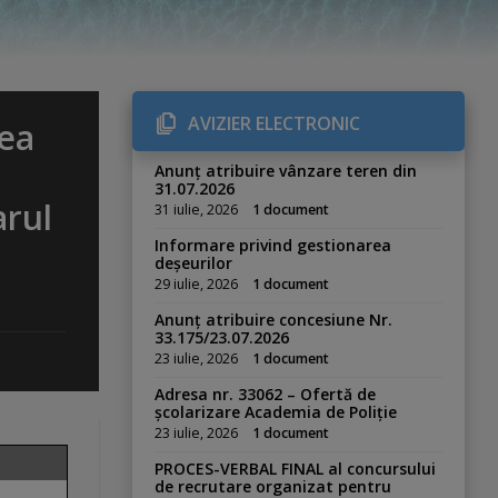
AVIZIER ELECTRONIC
rea
Anunț atribuire vânzare teren din
31.07.2026
arul
31 iulie, 2026
1 document
Informare privind gestionarea
deșeurilor
29 iulie, 2026
1 document
Anunț atribuire concesiune Nr.
33.175/23.07.2026
23 iulie, 2026
1 document
Adresa nr. 33062 – Ofertă de
școlarizare Academia de Poliție
23 iulie, 2026
1 document
PROCES-VERBAL FINAL al concursului
de recrutare organizat pentru