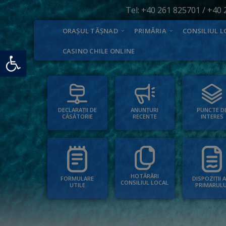
Tel:
+40 261 825701
/
+40 
ORAȘUL TĂȘNAD
PRIMĂRIA
CONSILIUL L
Deschide bara de unelte
CASINO CHILE ONLINE
PUNCTE D
ANUNȚURI
DECLARAȚII DE
INTERES
RECENTE
CĂSĂTORIE
HOTĂRÂRI
FORMULARE
DISPOZIȚII 
CONSILIUL LOCAL
UTILE
PRIMARULU