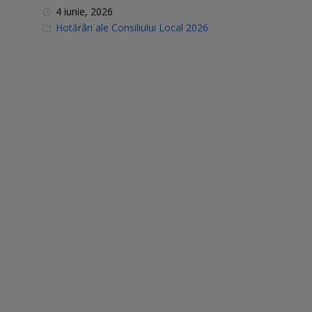
4 iunie, 2026
C
Hotărâri ale Consiliului Local 2026
a
t
e
g
o
r
i
e
s
: