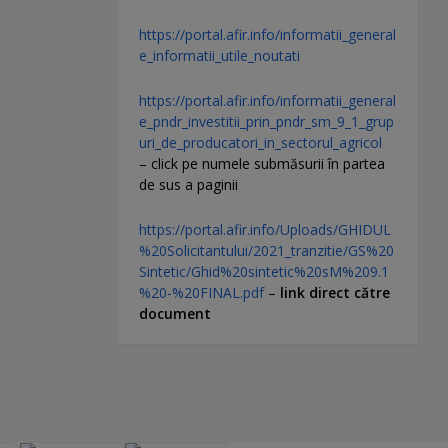
https://portal.afir.info/informatii_general
e_informatii_utile_noutati
https://portal.afir.info/informatii_general
e_pndr_investitii_prin_pndr_sm_9_1_grup
uri_de_producatori_in_sectorul_agricol
– click pe numele submăsurii în partea
de sus a paginii
https://portal.afir.info/Uploads/GHIDUL
%20Solicitantului/2021_tranzitie/GS%20
Sintetic/Ghid%20sintetic%20sM%209.1
%20-%20FINAL.pdf
–
link direct către
document