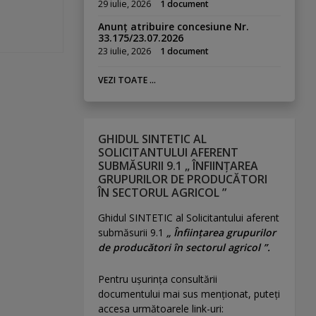
29 iulie, 2026
1 document
Anunț atribuire concesiune Nr.
33.175/23.07.2026
23 iulie, 2026
1 document
VEZI TOATE ...
GHIDUL SINTETIC AL
SOLICITANTULUI AFERENT
SUBMĂSURII 9.1 „ ÎNFIINȚAREA
GRUPURILOR DE PRODUCĂTORI
ÎN SECTORUL AGRICOL ”
Ghidul SINTETIC al Solicitantului aferent
submăsurii 9.1
„ Înființarea grupurilor
de producători în sectorul agricol ”.
Pentru uşurinţa consultării
documentului mai sus menţionat, puteţi
accesa următoarele link-uri: