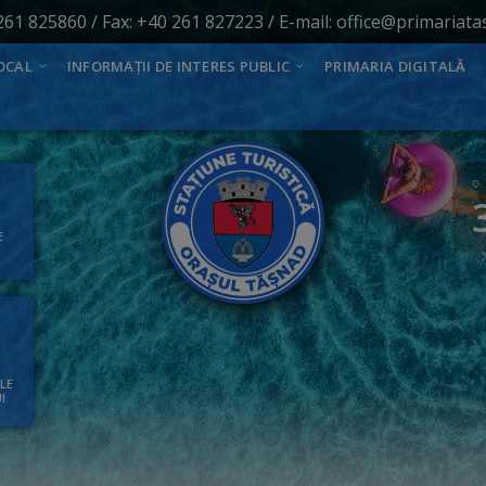
261 825860
/ Fax: +40 261 827223 / E-mail:
office@primariata
OCAL
INFORMAȚII DE INTERES PUBLIC
PRIMARIA DIGITALĂ
E
ALE
I