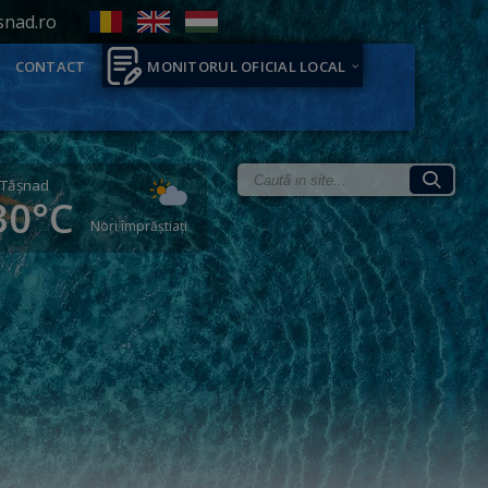
snad.ro
CONTACT
MONITORUL OFICIAL LOCAL
Tăşnad
30°C
Nori împrăștiați