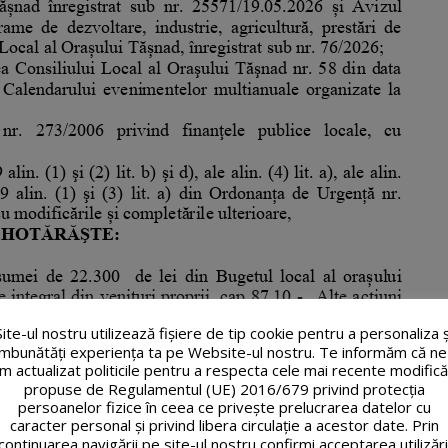
Site-ul nostru utilizează fişiere de tip cookie pentru a personaliza ș
îmbunătăți experiența ta pe Website-ul nostru. Te informăm că ne
m actualizat politicile pentru a respecta cele mai recente modifică
propuse de Regulamentul (UE) 2016/679 privind protecția
persoanelor fizice în ceea ce privește prelucrarea datelor cu
caracter personal și privind libera circulație a acestor date. Prin
continuarea navigării pe site-ul nostru confirmi acceptarea utilizări