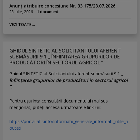
Anunț atribuire concesiune Nr. 33.175/23.07.2026
23 iulie, 2026
1 document
VEZI TOATE ...
GHIDUL SINTETIC AL SOLICITANTULUI AFERENT
SUBMĂSURII 9.1 „ ÎNFIINȚAREA GRUPURILOR DE
PRODUCĂTORI ÎN SECTORUL AGRICOL ”
Ghidul SINTETIC al Solicitantului aferent submăsurii 9.1
„
Înființarea grupurilor de producători în sectorul agricol
”.
Pentru uşurinţa consultării documentului mai sus
menţionat, puteţi accesa următoarele link-uri:
https://portal.afir.info/informatii_generale_informatii_utile_n
outati