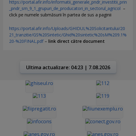
https://portal.afir.info/informatii_generale_pndr_investitii_prin
_pndr_sm_9_1_grupuri_de_producatori_in_sectorul_agricol
–
click pe numele submăsurii în partea de sus a paginii
https://portal.afir.info/Uploads/GHIDUL%20Solicitantului/20
21_tranzitie/GS%20Sintetic/Ghid%20sintetic%20sM%209.1%
20-%20FINAL.pdf
–
link direct către document
Ultima actualizare: 04:23 | 7.08.2026