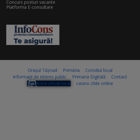
Concurs posturi vacante
Platforma E-consultare
Orașul Tășnad
Primăria
Consiliul local
Informații de interes public
Primaria Digitală
Contact
Monitorul oficial local
casino chile online