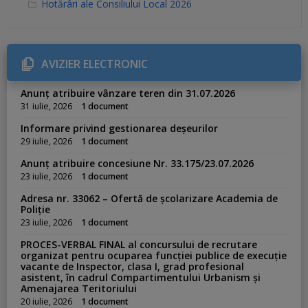
C
Hotărâri ale Consiliului Local 2026
a
t
e
g
o
r
AVIZIER ELECTRONIC
i
e
s
Anunț atribuire vânzare teren din 31.07.2026
:
31 iulie, 2026
1 document
Informare privind gestionarea deșeurilor
29 iulie, 2026
1 document
Anunț atribuire concesiune Nr. 33.175/23.07.2026
23 iulie, 2026
1 document
Adresa nr. 33062 – Ofertă de școlarizare Academia de
Poliție
23 iulie, 2026
1 document
PROCES-VERBAL FINAL al concursului de recrutare
organizat pentru ocuparea funcției publice de execuție
vacante de Inspector, clasa I, grad profesional
asistent, în cadrul Compartimentului Urbanism și
Amenajarea Teritoriului
20 iulie, 2026
1 document