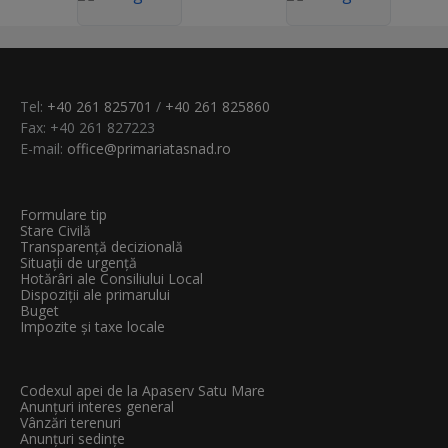
Tel:
+40 261 825701
/
+40 261 825860
Fax: +40 261 827223
E-mail:
office@primariatasnad.ro
Formulare tip
Stare Civilă
Transparenţă decizională
Situații de urgență
Hotărâri ale Consiliului Local
Dispoziții ale primarului
Buget
Impozite și taxe locale
Codexul apei de la Apaserv Satu Mare
Anunțuri interes general
Vânzări terenuri
Anunțuri sedințe