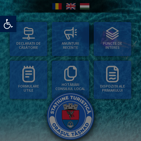
Deschide bara de unelte
PUNCTE DE
ANUNȚURI
DECLARAȚII DE
INTERES
RECENTE
CĂSĂTORIE
HOTĂRÂRI
FORMULARE
DISPOZIȚII ALE
CONSILIUL LOCAL
UTILE
PRIMARULUI