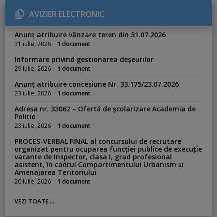
o
r
AVIZIER ELECTRONIC
i
e
s
Anunț atribuire vânzare teren din 31.07.2026
:
31 iulie, 2026
1 document
Informare privind gestionarea deșeurilor
29 iulie, 2026
1 document
Anunț atribuire concesiune Nr. 33.175/23.07.2026
23 iulie, 2026
1 document
Adresa nr. 33062 – Ofertă de școlarizare Academia de
Poliție
23 iulie, 2026
1 document
PROCES-VERBAL FINAL al concursului de recrutare
organizat pentru ocuparea funcției publice de execuție
vacante de Inspector, clasa I, grad profesional
asistent, în cadrul Compartimentului Urbanism și
Amenajarea Teritoriului
20 iulie, 2026
1 document
VEZI TOATE ...