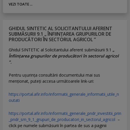
VEZI TOATE ...
GHIDUL SINTETIC AL SOLICITANTULUI AFERENT
SUBMĂSURII 9.1 „ ÎNFIINȚAREA GRUPURILOR DE
PRODUCĂTORI ÎN SECTORUL AGRICOL ”
Ghidul SINTETIC al Solicitantului aferent submăsurii 9.1
„
Înființarea grupurilor de producători în sectorul agricol
”.
Pentru uşurinţa consultării documentului mai sus
menţionat, puteţi accesa următoarele link-uri:
https://portal.afir.info/informatii_generale_informatii_utile_n
outati
https://portal.afir.info/informatii_generale_pndr_investitii_prin
_pndr_sm_9_1_grupuri_de_producatori_in_sectorul_agricol
–
click pe numele submăsurii în partea de sus a paginii