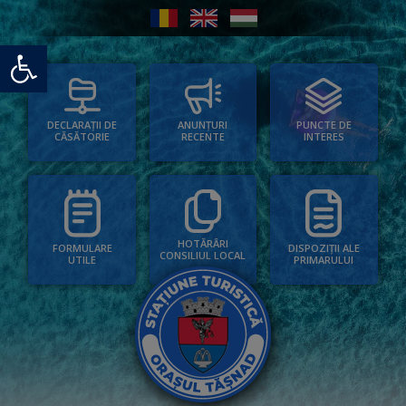
Deschide bara de unelte
PUNCTE DE
ANUNȚURI
DECLARAȚII DE
INTERES
RECENTE
CĂSĂTORIE
HOTĂRÂRI
FORMULARE
DISPOZIȚII ALE
CONSILIUL LOCAL
UTILE
PRIMARULUI