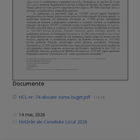
Documente
HCL-nr.-74-alocare-sume-buget.pdf
118 kB
14 mai, 2026
C
Hotărâri ale Consiliului Local 2026
a
t
e
g