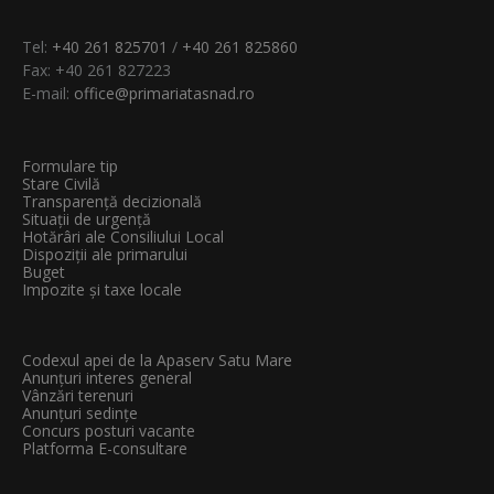
Tel:
+40 261 825701
/
+40 261 825860
Fax: +40 261 827223
E-mail:
office@primariatasnad.ro
Formulare tip
Stare Civilă
Transparenţă decizională
Situații de urgență
Hotărâri ale Consiliului Local
Dispoziții ale primarului
Buget
Impozite și taxe locale
Codexul apei de la Apaserv Satu Mare
Anunțuri interes general
Vânzări terenuri
Anunțuri sedințe
Concurs posturi vacante
Platforma E-consultare