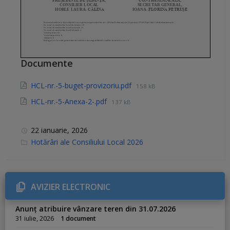
Documente
HCL-nr.-5-buget-provizoriu.pdf
158 kB
HCL-nr.-5-Anexa-2-.pdf
137 kB
22 ianuarie, 2026
C
Hotărâri ale Consiliului Local 2026
a
t
e
g
o
r
AVIZIER ELECTRONIC
i
e
s
Anunț atribuire vânzare teren din 31.07.2026
:
31 iulie, 2026
1 document