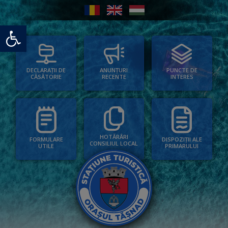
Deschide bara de unelte
PUNCTE DE
ANUNȚURI
DECLARAȚII DE
INTERES
RECENTE
CĂSĂTORIE
HOTĂRÂRI
FORMULARE
DISPOZIȚII ALE
CONSILIUL LOCAL
UTILE
PRIMARULUI