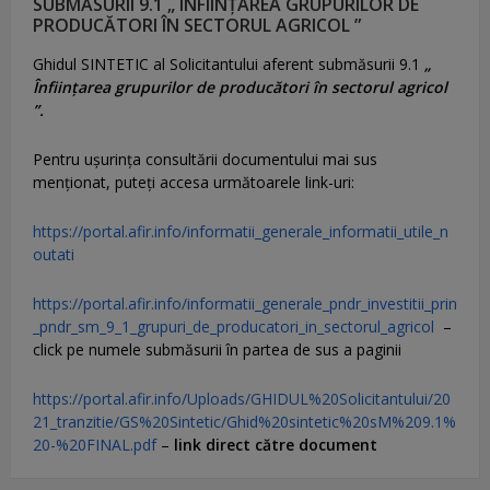
SUBMĂSURII 9.1 „ ÎNFIINȚAREA GRUPURILOR DE
PRODUCĂTORI ÎN SECTORUL AGRICOL ”
Ghidul SINTETIC al Solicitantului aferent submăsurii 9.1
„
Înființarea grupurilor de producători în sectorul agricol
”.
Pentru uşurinţa consultării documentului mai sus
menţionat, puteţi accesa următoarele link-uri:
https://portal.afir.info/informatii_generale_informatii_utile_n
outati
https://portal.afir.info/informatii_generale_pndr_investitii_prin
_pndr_sm_9_1_grupuri_de_producatori_in_sectorul_agricol
–
click pe numele submăsurii în partea de sus a paginii
https://portal.afir.info/Uploads/GHIDUL%20Solicitantului/20
21_tranzitie/GS%20Sintetic/Ghid%20sintetic%20sM%209.1%
20-%20FINAL.pdf
–
link direct către document