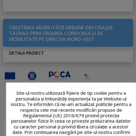
CREŞTEREA MOBILITĂŢII URBANE DIN ORAŞUL
TĂŞNAD PRIN CREAREA CORIDORULUI DE
MOBILITATE PE DIRECŢIA NORD-VEST
DETALII PROIECT
Site-ul nostru utilizează fişiere de tip cookie pentru a
personaliza și îmbunătăți experiența ta pe Website-ul
nostru. Te informăm că ne-am actualizat politicile pentru a
respecta cele mai recente modificări propuse de
Regulamentul (UE) 2016/679 privind protecția
persoanelor fizice în ceea ce privește prelucrarea datelor
cu caracter personal și privind libera circulație a acestor
date. Prin continuarea navigării pe site-ul nostru confirmi