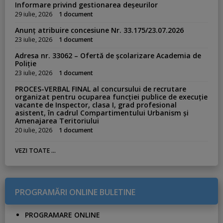
Informare privind gestionarea deșeurilor
29 iulie, 2026
1 document
Anunț atribuire concesiune Nr. 33.175/23.07.2026
23 iulie, 2026
1 document
Adresa nr. 33062 – Ofertă de școlarizare Academia de
Poliție
23 iulie, 2026
1 document
PROCES-VERBAL FINAL al concursului de recrutare
organizat pentru ocuparea funcției publice de execuție
vacante de Inspector, clasa I, grad profesional
asistent, în cadrul Compartimentului Urbanism și
Amenajarea Teritoriului
20 iulie, 2026
1 document
VEZI TOATE ...
PROGRAMĂRI ONLINE BULETINE
PROGRAMARE ONLINE