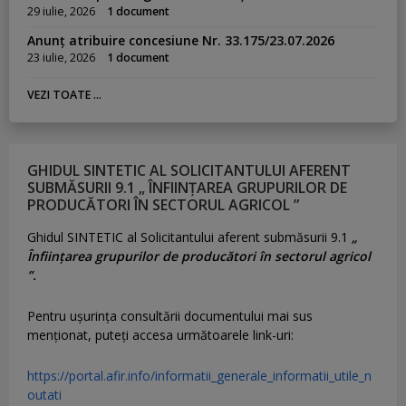
29 iulie, 2026
1 document
Anunț atribuire concesiune Nr. 33.175/23.07.2026
23 iulie, 2026
1 document
VEZI TOATE ...
GHIDUL SINTETIC AL SOLICITANTULUI AFERENT
SUBMĂSURII 9.1 „ ÎNFIINȚAREA GRUPURILOR DE
PRODUCĂTORI ÎN SECTORUL AGRICOL ”
Ghidul SINTETIC al Solicitantului aferent submăsurii 9.1
„
Înființarea grupurilor de producători în sectorul agricol
”.
Pentru uşurinţa consultării documentului mai sus
menţionat, puteţi accesa următoarele link-uri:
https://portal.afir.info/informatii_generale_informatii_utile_n
outati