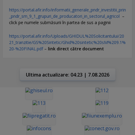
https://portal.afir.info/informatii_generale_pndr_investitii_prin
_pndr_sm_9_1_grupuri_de_producatori_in_sectorul_agricol
–
click pe numele submăsurii în partea de sus a paginii
https://portal.afir.info/Uploads/GHIDUL%20Solicitantului/20
21_tranzitie/GS%20Sintetic/Ghid%20sintetic%20sM%209.1%
20-%20FINAL.pdf
–
link direct către document
Ultima actualizare: 04:23 | 7.08.2026