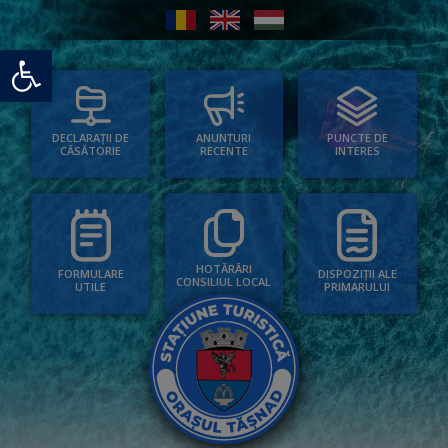
Deschide bara de unelte
PUNCTE DE
ANUNȚURI
DECLARAȚII DE
INTERES
RECENTE
CĂSĂTORIE
HOTĂRÂRI
FORMULARE
DISPOZIȚII ALE
CONSILIUL LOCAL
UTILE
PRIMARULUI