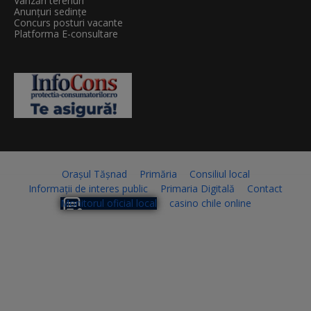
Vânzări terenuri
Anunțuri sedințe
Concurs posturi vacante
Platforma E-consultare
Orașul Tășnad
Primăria
Consiliul local
Informații de interes public
Primaria Digitală
Contact
Monitorul oficial local
casino chile online