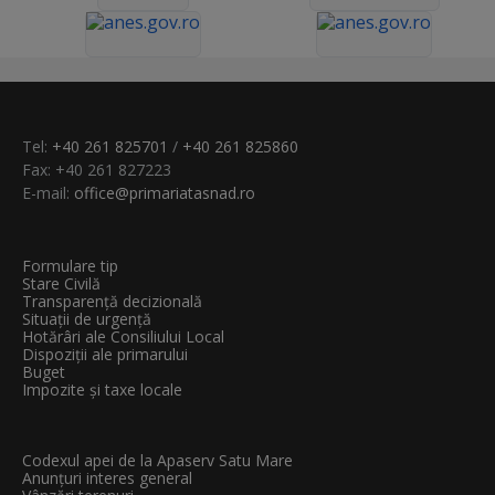
Tel:
+40 261 825701
/
+40 261 825860
Fax: +40 261 827223
E-mail:
office@primariatasnad.ro
Formulare tip
Stare Civilă
Transparenţă decizională
Situații de urgență
Hotărâri ale Consiliului Local
Dispoziții ale primarului
Buget
Impozite și taxe locale
Codexul apei de la Apaserv Satu Mare
Anunțuri interes general