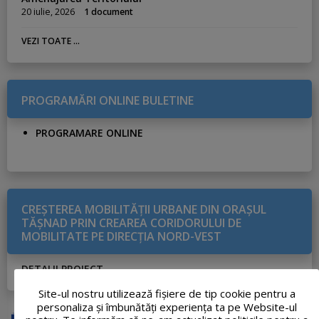
20 iulie, 2026
1 document
VEZI TOATE ...
PROGRAMĂRI ONLINE BULETINE
PROGRAMARE ONLINE
CREŞTEREA MOBILITĂŢII URBANE DIN ORAŞUL
TĂŞNAD PRIN CREAREA CORIDORULUI DE
MOBILITATE PE DIRECŢIA NORD-VEST
DETALII PROIECT
Site-ul nostru utilizează fişiere de tip cookie pentru a
personaliza și îmbunătăți experiența ta pe Website-ul