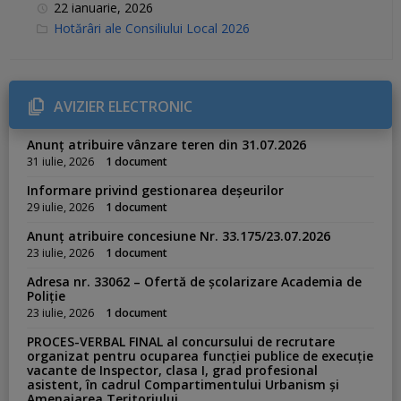
22 ianuarie, 2026
C
Hotărâri ale Consiliului Local 2026
a
t
e
g
o
r
AVIZIER ELECTRONIC
i
e
s
Anunț atribuire vânzare teren din 31.07.2026
:
31 iulie, 2026
1 document
Informare privind gestionarea deșeurilor
29 iulie, 2026
1 document
Anunț atribuire concesiune Nr. 33.175/23.07.2026
23 iulie, 2026
1 document
Adresa nr. 33062 – Ofertă de școlarizare Academia de
Poliție
23 iulie, 2026
1 document
PROCES-VERBAL FINAL al concursului de recrutare
organizat pentru ocuparea funcției publice de execuție
vacante de Inspector, clasa I, grad profesional
asistent, în cadrul Compartimentului Urbanism și
Amenajarea Teritoriului