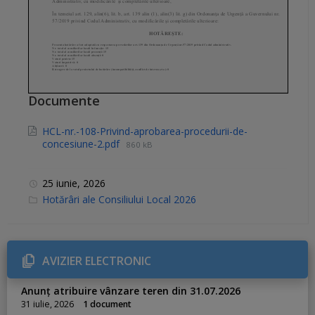
Documente
HCL-nr.-108-Privind-aprobarea-procedurii-de-
concesiune-2.pdf
860 kB
25 iunie, 2026
C
Hotărâri ale Consiliului Local 2026
a
t
e
g
o
r
AVIZIER ELECTRONIC
i
e
s
Anunț atribuire vânzare teren din 31.07.2026
:
31 iulie, 2026
1 document