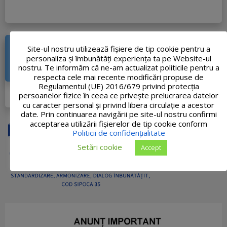
Site-ul nostru utilizează fişiere de tip cookie pentru a
CREŞTEREA MOBILITĂŢII URBANE DIN ORAŞUL
personaliza și îmbunătăți experiența ta pe Website-ul
TĂŞNAD PRIN CREAREA CORIDORULUI DE
nostru. Te informăm că ne-am actualizat politicile pentru a
MOBILITATE PE DIRECŢIA NORD-VEST
respecta cele mai recente modificări propuse de
Regulamentul (UE) 2016/679 privind protecția
DETALII PROIECT
persoanelor fizice în ceea ce privește prelucrarea datelor
cu caracter personal și privind libera circulație a acestor
date. Prin continuarea navigării pe site-ul nostru confirmi
acceptarea utilizării fişierelor de tip cookie conform
Politicii de confidențialitate
Setări cookie
Accept