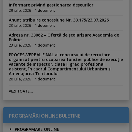
Informare privind gestionarea deșeurilor
29 iulie, 2026
1 document
Anunț atribuire concesiune Nr. 33.175/23.07.2026
23 iulie, 2026
1 document
Adresa nr. 33062 – Ofertă de școlarizare Academia de
Poliție
23 iulie, 2026
1 document
PROCES-VERBAL FINAL al concursului de recrutare
organizat pentru ocuparea funcției publice de execuție
vacante de Inspector, clasa I, grad profesional
asistent, în cadrul Compartimentului Urbanism și
Amenajarea Teritoriului
20 iulie, 2026
1 document
VEZI TOATE ...
PROGRAMĂRI ONLINE BULETINE
PROGRAMARE ONLINE