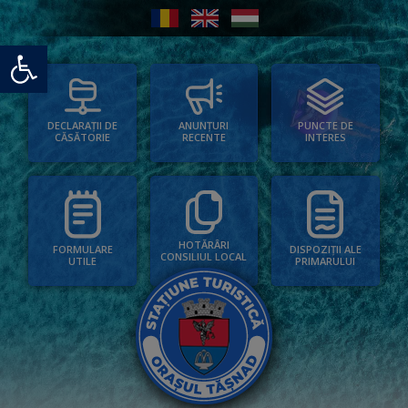
Deschide bara de unelte
PUNCTE DE
ANUNȚURI
DECLARAȚII DE
INTERES
RECENTE
CĂSĂTORIE
HOTĂRÂRI
FORMULARE
DISPOZIȚII ALE
CONSILIUL LOCAL
UTILE
PRIMARULUI