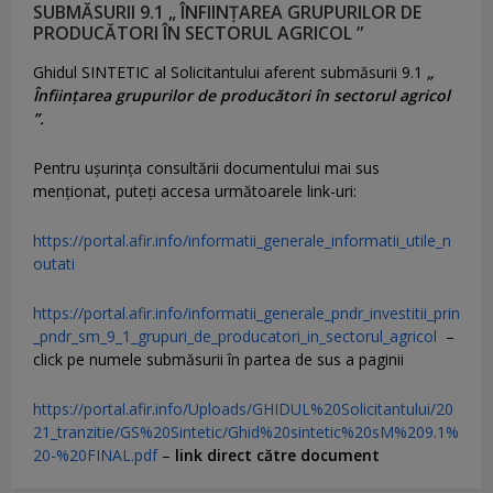
SUBMĂSURII 9.1 „ ÎNFIINȚAREA GRUPURILOR DE
PRODUCĂTORI ÎN SECTORUL AGRICOL ”
Ghidul SINTETIC al Solicitantului aferent submăsurii 9.1
„
Înființarea grupurilor de producători în sectorul agricol
”.
Pentru uşurinţa consultării documentului mai sus
menţionat, puteţi accesa următoarele link-uri:
https://portal.afir.info/informatii_generale_informatii_utile_n
outati
https://portal.afir.info/informatii_generale_pndr_investitii_prin
_pndr_sm_9_1_grupuri_de_producatori_in_sectorul_agricol
–
click pe numele submăsurii în partea de sus a paginii
https://portal.afir.info/Uploads/GHIDUL%20Solicitantului/20
21_tranzitie/GS%20Sintetic/Ghid%20sintetic%20sM%209.1%
20-%20FINAL.pdf
–
link direct către document