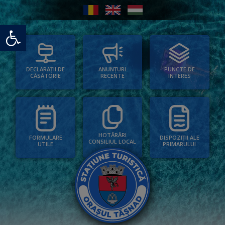
Deschide bara de unelte
PUNCTE DE
ANUNȚURI
DECLARAȚII DE
INTERES
RECENTE
CĂSĂTORIE
HOTĂRÂRI
FORMULARE
DISPOZIȚII ALE
CONSILIUL LOCAL
UTILE
PRIMARULUI