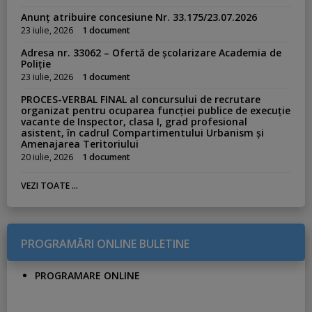
Anunț atribuire concesiune Nr. 33.175/23.07.2026
23 iulie, 2026
1 document
Adresa nr. 33062 – Ofertă de școlarizare Academia de
Poliție
23 iulie, 2026
1 document
PROCES-VERBAL FINAL al concursului de recrutare
organizat pentru ocuparea funcției publice de execuție
vacante de Inspector, clasa I, grad profesional
asistent, în cadrul Compartimentului Urbanism și
Amenajarea Teritoriului
20 iulie, 2026
1 document
VEZI TOATE ...
PROGRAMĂRI ONLINE BULETINE
PROGRAMARE ONLINE