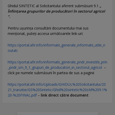
Ghidul SINTETIC al Solicitantului aferent submăsurii 9.1
„
Înființarea grupurilor de producători în sectorul agricol
”.
Pentru uşurinţa consultării documentului mai sus
menţionat, puteţi accesa următoarele link-uri:
https://portal.afir.info/informatii_generale_informatii_utile_n
outati
https://portal.afir.info/informatii_generale_pndr_investitii_prin
_pndr_sm_9_1_grupuri_de_producatori_in_sectorul_agricol
–
click pe numele submăsurii în partea de sus a paginii
https://portal.afir.info/Uploads/GHIDUL%20Solicitantului/20
21_tranzitie/GS%20Sintetic/Ghid%20sintetic%20sM%209.1%
20-%20FINAL.pdf
–
link direct către document