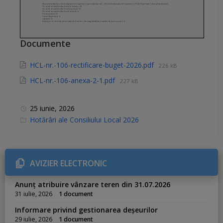
Documente
HCL-nr.-106-rectificare-buget-2026.pdf
226 kB
HCL-nr.-106-anexa-2-1.pdf
227 kB
25 iunie, 2026
C
Hotărâri ale Consiliului Local 2026
a
t
e
g
o
r
AVIZIER ELECTRONIC
i
e
s
Anunț atribuire vânzare teren din 31.07.2026
:
31 iulie, 2026
1 document
Informare privind gestionarea deșeurilor
29 iulie, 2026
1 document