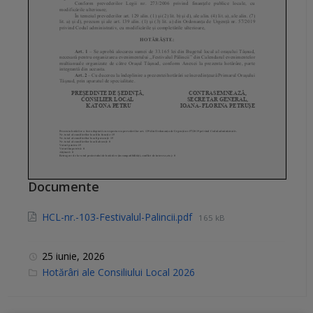
Documente
HCL-nr.-103-Festivalul-Palincii.pdf
165 kB
25 iunie, 2026
C
Hotărâri ale Consiliului Local 2026
a
t
e
g