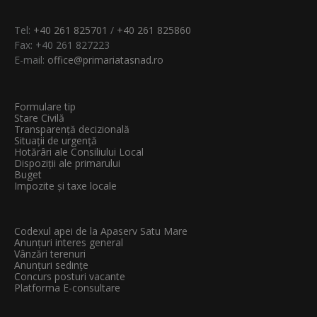
Tel:
+40 261 825701
/
+40 261 825860
Fax: +40 261 827223
E-mail:
office@primariatasnad.ro
Formulare tip
Stare Civilă
Transparenţă decizională
Situații de urgență
Hotărâri ale Consiliului Local
Dispoziții ale primarului
Buget
Impozite și taxe locale
Codexul apei de la Apaserv Satu Mare
Anunțuri interes general
Vânzări terenuri
Anunțuri sedințe
Concurs posturi vacante
Platforma E-consultare