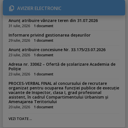
o
r
AVIZIER ELECTRONIC
i
e
s
Anunț atribuire vânzare teren din 31.07.2026
:
31 iulie, 2026
1 document
Informare privind gestionarea deșeurilor
29 iulie, 2026
1 document
Anunț atribuire concesiune Nr. 33.175/23.07.2026
23 iulie, 2026
1 document
Adresa nr. 33062 – Ofertă de școlarizare Academia de
Poliție
23 iulie, 2026
1 document
PROCES-VERBAL FINAL al concursului de recrutare
organizat pentru ocuparea funcției publice de execuție
vacante de Inspector, clasa I, grad profesional
asistent, în cadrul Compartimentului Urbanism și
Amenajarea Teritoriului
20 iulie, 2026
1 document
VEZI TOATE ...