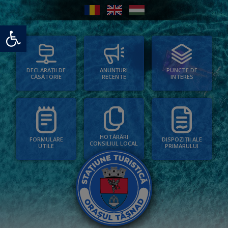
Deschide bara de unelte
PUNCTE DE
ANUNȚURI
DECLARAȚII DE
INTERES
RECENTE
CĂSĂTORIE
HOTĂRÂRI
FORMULARE
DISPOZIȚII ALE
CONSILIUL LOCAL
UTILE
PRIMARULUI