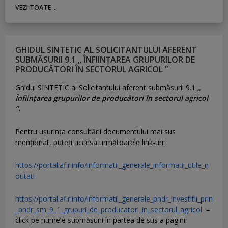
VEZI TOATE ...
GHIDUL SINTETIC AL SOLICITANTULUI AFERENT
SUBMĂSURII 9.1 „ ÎNFIINȚAREA GRUPURILOR DE
PRODUCĂTORI ÎN SECTORUL AGRICOL ”
Ghidul SINTETIC al Solicitantului aferent submăsurii 9.1
„
Înființarea grupurilor de producători în sectorul agricol
”.
Pentru uşurinţa consultării documentului mai sus
menţionat, puteţi accesa următoarele link-uri:
https://portal.afir.info/informatii_generale_informatii_utile_n
outati
https://portal.afir.info/informatii_generale_pndr_investitii_prin
_pndr_sm_9_1_grupuri_de_producatori_in_sectorul_agricol
–
click pe numele submăsurii în partea de sus a paginii