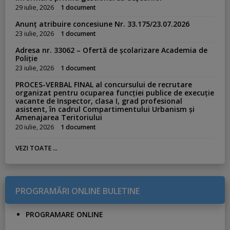
29 iulie, 2026
1 document
Anunț atribuire concesiune Nr. 33.175/23.07.2026
23 iulie, 2026
1 document
Adresa nr. 33062 – Ofertă de școlarizare Academia de
Poliție
23 iulie, 2026
1 document
PROCES-VERBAL FINAL al concursului de recrutare
organizat pentru ocuparea funcției publice de execuție
vacante de Inspector, clasa I, grad profesional
asistent, în cadrul Compartimentului Urbanism și
Amenajarea Teritoriului
20 iulie, 2026
1 document
VEZI TOATE ...
PROGRAMĂRI ONLINE BULETINE
PROGRAMARE ONLINE