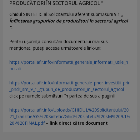
PRODUCĂTORI ÎN SECTORUL AGRICOL ”
Ghidul SINTETIC al Solicitantului aferent submăsurii 9.1
„
Înființarea grupurilor de producători în sectorul agricol
”.
Pentru uşurinţa consultării documentului mai sus
menţionat, puteţi accesa următoarele link-uri:
https://portal.afir.info/informatii_generale_informatii_utile_n
outati
https://portal.afir.info/informatii_generale_pndr_investitii_prin
_pndr_sm_9_1_grupuri_de_producatori_in_sectorul_agricol
–
click pe numele submăsurii în partea de sus a paginii
https://portal.afir.info/Uploads/GHIDUL%20Solicitantului/20
21_tranzitie/GS%20Sintetic/Ghid%20sintetic%20sM%209.1%
20-%20FINAL.pdf
–
link direct către document