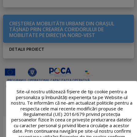
CREŞTEREA MOBILITĂŢII URBANE DIN ORAŞUL
TĂŞNAD PRIN CREAREA CORIDORULUI DE
MOBILITATE PE DIRECŢIA NORD-VEST
DETALII PROIECT
Site-ul nostru utilizează fişiere de tip cookie pentru a
personaliza și îmbunătăți experiența ta pe Website-ul
nostru. Te informăm că ne-am actualizat politicile pentru a
respecta cele mai recente modificări propuse de
Regulamentul (UE) 2016/679 privind protecția
persoanelor fizice în ceea ce privește prelucrarea datelor
cu caracter personal și privind libera circulație a acestor
date. Prin continuarea navigării pe site-ul nostru confirmi
acceptarea utilizării fişierelor de tip cookie conform