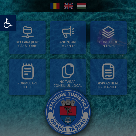
Deschide bara de unelte
PUNCTE DE
ANUNȚURI
DECLARAȚII DE
INTERES
RECENTE
CĂSĂTORIE
HOTĂRÂRI
FORMULARE
DISPOZIȚII ALE
CONSILIUL LOCAL
UTILE
PRIMARULUI