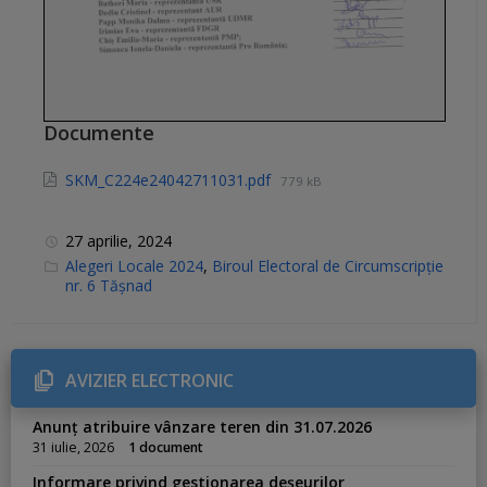
Documente
SKM_C224e24042711031.pdf
779 kB
27 aprilie, 2024
C
Alegeri Locale 2024
,
Biroul Electoral de Circumscripție
a
nr. 6 Tășnad
t
e
g
o
r
i
AVIZIER ELECTRONIC
e
s
:
Anunț atribuire vânzare teren din 31.07.2026
31 iulie, 2026
1 document
Informare privind gestionarea deșeurilor