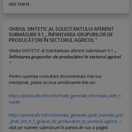
VEZI TOATE ...
GHIDUL SINTETIC AL SOLICITANTULUI AFERENT
SUBMĂSURII 9.1 „ ÎNFIINȚAREA GRUPURILOR DE
PRODUCĂTORI ÎN SECTORUL AGRICOL ”
Ghidul SINTETIC al Solicitantului aferent submăsurii 9.1
„
Înființarea grupurilor de producători în sectorul agricol
”.
Pentru uşurinţa consultării documentului mai sus
menţionat, puteţi accesa următoarele link-uri:
https://portal.afir.info/informatii_generale_informatii_utile_n
outati
https://portal.afir.info/informatii_generale_pndr_investitii_prin
_pndr_sm_9_1_grupuri_de_producatori_in_sectorul_agricol
–
click pe numele submăsurii în partea de sus a paginii