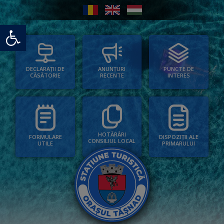
Deschide bara de unelte
PUNCTE DE
ANUNȚURI
DECLARAȚII DE
INTERES
RECENTE
CĂSĂTORIE
HOTĂRÂRI
FORMULARE
DISPOZIȚII ALE
CONSILIUL LOCAL
UTILE
PRIMARULUI