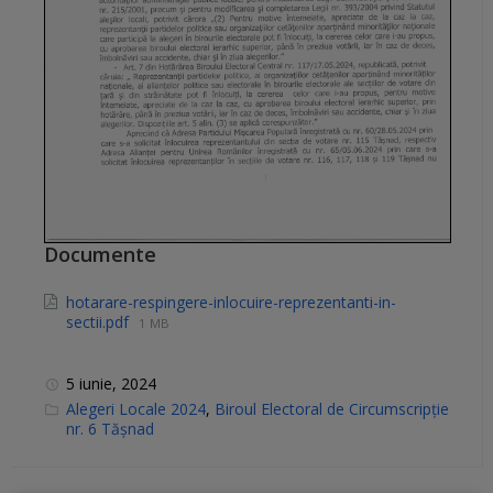
Documente
hotarare-respingere-inlocuire-reprezentanti-in-
sectii.pdf
1 MB
5 iunie, 2024
C
Alegeri Locale 2024
,
Biroul Electoral de Circumscripție
a
nr. 6 Tășnad
t
e
g
o