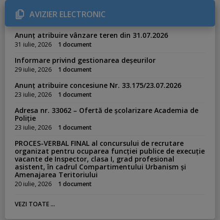
r
i
AVIZIER ELECTRONIC
e
s
:
Anunț atribuire vânzare teren din 31.07.2026
31 iulie, 2026
1 document
Informare privind gestionarea deșeurilor
29 iulie, 2026
1 document
Anunț atribuire concesiune Nr. 33.175/23.07.2026
23 iulie, 2026
1 document
Adresa nr. 33062 – Ofertă de școlarizare Academia de
Poliție
23 iulie, 2026
1 document
PROCES-VERBAL FINAL al concursului de recrutare
organizat pentru ocuparea funcției publice de execuție
vacante de Inspector, clasa I, grad profesional
asistent, în cadrul Compartimentului Urbanism și
Amenajarea Teritoriului
20 iulie, 2026
1 document
VEZI TOATE ...