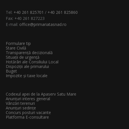
Tel:
+40 261 825701
/
+40 261 825860
Fax: +40 261 827223
E-mail:
office@primariatasnad.ro
Formulare tip
Stare Civilă
Transparenţă decizională
Situații de urgență
Hotărâri ale Consiliului Local
Dispoziții ale primarului
Buget
Impozite și taxe locale
Codexul apei de la Apaserv Satu Mare
Anunțuri interes general
Vânzări terenuri
Anunțuri sedințe
Concurs posturi vacante
Platforma E-consultare