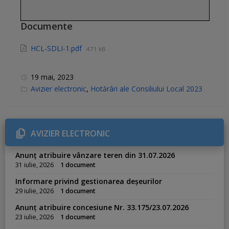
Documente
HCL-SDLI-1.pdf
471 kB
19 mai, 2023
C
Avizier electronic
,
Hotărâri ale Consiliului Local 2023
a
t
e
g
o
r
AVIZIER ELECTRONIC
i
e
s
Anunț atribuire vânzare teren din 31.07.2026
:
31 iulie, 2026
1 document
Informare privind gestionarea deșeurilor
29 iulie, 2026
1 document
Anunț atribuire concesiune Nr. 33.175/23.07.2026
23 iulie, 2026
1 document