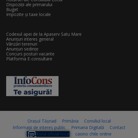
Dispoziții ale primarului
Buget
Impozite și taxe locale
Codexul apei de la Apaserv Satu Mare
Anunțuri interes general
Vânzări terenuri
Anunțuri sedințe
Concurs posturi vacante
Platforma E-consultare
Orașul Tășnad
Primăria
Consiliul local
Informații de interes public
Primaria Digitală
Contact
Monitorul oficial local
casino chile online