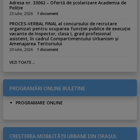
Adresa nr. 33062 – Ofertă de școlarizare Academia de
Poliție
23 iulie, 2026
1 document
PROCES-VERBAL FINAL al concursului de recrutare
organizat pentru ocuparea funcției publice de execuție
vacante de Inspector, clasa I, grad profesional
asistent, în cadrul Compartimentului Urbanism și
Amenajarea Teritoriului
20 iulie, 2026
1 document
VEZI TOATE ...
PROGRAMĂRI ONLINE BULETINE
PROGRAMARE ONLINE
CREŞTEREA MOBILITĂŢII URBANE DIN ORAŞUL