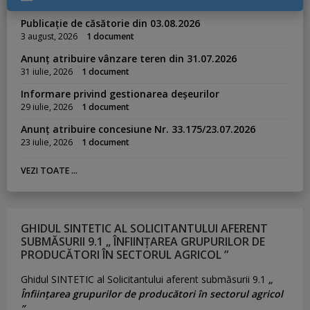
Publicație de căsătorie din 03.08.2026
3 august, 2026
1 document
Anunț atribuire vânzare teren din 31.07.2026
31 iulie, 2026
1 document
Informare privind gestionarea deșeurilor
29 iulie, 2026
1 document
Anunț atribuire concesiune Nr. 33.175/23.07.2026
23 iulie, 2026
1 document
VEZI TOATE ...
GHIDUL SINTETIC AL SOLICITANTULUI AFERENT
SUBMĂSURII 9.1 „ ÎNFIINȚAREA GRUPURILOR DE
PRODUCĂTORI ÎN SECTORUL AGRICOL ”
Ghidul SINTETIC al Solicitantului aferent submăsurii 9.1
„
Înființarea grupurilor de producători în sectorul agricol
”.