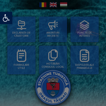
Deschide bara de unelte
PUNCTE DE
ANUNȚURI
DECLARAȚII DE
INTERES
RECENTE
CĂSĂTORIE
HOTĂRÂRI
FORMULARE
DISPOZIȚII ALE
CONSILIUL LOCAL
UTILE
PRIMARULUI