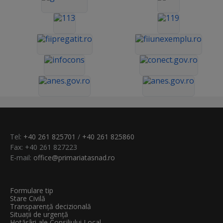
Tel:
+40 261 825701
/
+40 261 825860
Fax: +40 261 827223
E-mail:
office@primariatasnad.ro
Formulare tip
Stare Civilă
Transparenţă decizională
Situații de urgență
Hotărâri ale Consiliului Local