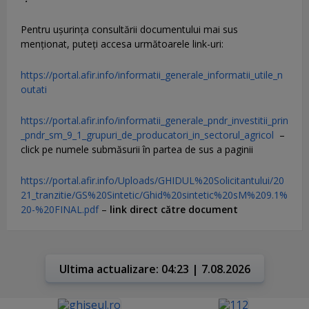
Pentru uşurinţa consultării documentului mai sus
menţionat, puteţi accesa următoarele link-uri:
https://portal.afir.info/informatii_generale_informatii_utile_n
outati
https://portal.afir.info/informatii_generale_pndr_investitii_prin
_pndr_sm_9_1_grupuri_de_producatori_in_sectorul_agricol
–
click pe numele submăsurii în partea de sus a paginii
https://portal.afir.info/Uploads/GHIDUL%20Solicitantului/20
21_tranzitie/GS%20Sintetic/Ghid%20sintetic%20sM%209.1%
20-%20FINAL.pdf
–
link direct către document
Ultima actualizare: 04:23 | 7.08.2026