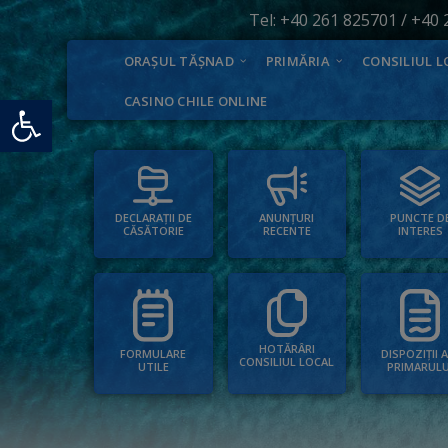
Tel:
+40 261 825701
/
+40 
ORAȘUL TĂȘNAD
PRIMĂRIA
CONSILIUL L
Deschide bara de unelte
CASINO CHILE ONLINE
PUNCTE D
ANUNȚURI
DECLARAȚII DE
INTERES
RECENTE
CĂSĂTORIE
HOTĂRÂRI
FORMULARE
DISPOZIȚII 
CONSILIUL LOCAL
UTILE
PRIMARULU