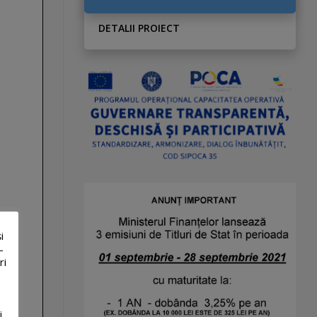
DETALII PROIECT
i
-
ri
i