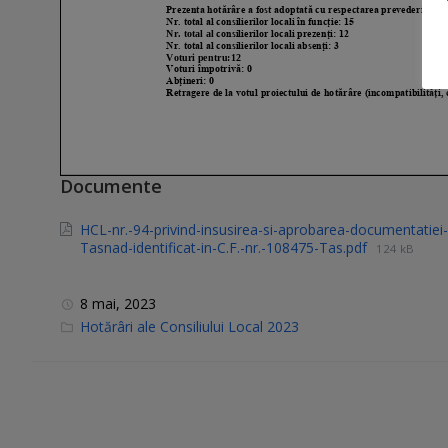
Documente
HCL-nr.-94-privind-insusirea-si-aprobarea-documentatiei-
Tasnad-identificat-in-C.F.-nr.-108475-Tas.pdf
124 kB
8 mai, 2023
C
Hotărâri ale Consiliului Local 2023
a
t
e
g
o
r
i
e