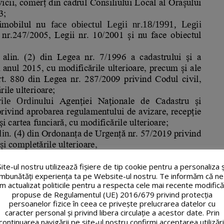
Site-ul nostru utilizează fişiere de tip cookie pentru a personaliza ș
îmbunătăți experiența ta pe Website-ul nostru. Te informăm că ne
m actualizat politicile pentru a respecta cele mai recente modifică
propuse de Regulamentul (UE) 2016/679 privind protecția
persoanelor fizice în ceea ce privește prelucrarea datelor cu
caracter personal și privind libera circulație a acestor date. Prin
continuarea navigării pe site-ul nostru confirmi acceptarea utilizări