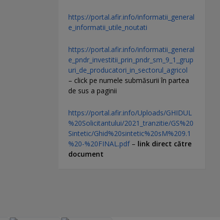
https://portal.afir.info/informatii_general
e_informatii_utile_noutati
https://portal.afir.info/informatii_general
e_pndr_investitii_prin_pndr_sm_9_1_grup
uri_de_producatori_in_sectorul_agricol
– click pe numele submăsurii în partea
de sus a paginii
https://portal.afir.info/Uploads/GHIDUL
%20Solicitantului/2021_tranzitie/GS%20
Sintetic/Ghid%20sintetic%20sM%209.1
%20-%20FINAL.pdf
–
link direct către
document