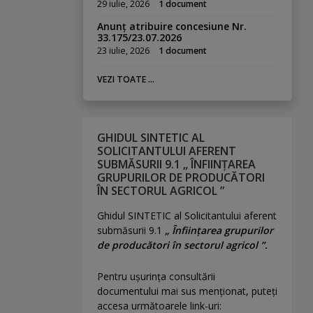
29 iulie, 2026
1 document
Anunț atribuire concesiune Nr.
33.175/23.07.2026
23 iulie, 2026
1 document
VEZI TOATE ...
GHIDUL SINTETIC AL
SOLICITANTULUI AFERENT
SUBMĂSURII 9.1 „ ÎNFIINȚAREA
GRUPURILOR DE PRODUCĂTORI
ÎN SECTORUL AGRICOL ”
Ghidul SINTETIC al Solicitantului aferent
submăsurii 9.1
„ Înființarea grupurilor
de producători în sectorul agricol ”.
Pentru uşurinţa consultării
documentului mai sus menţionat, puteţi
accesa următoarele link-uri: