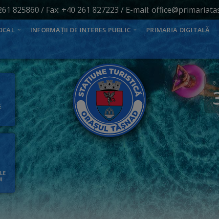
261 825860
/ Fax: +40 261 827223 / E-mail:
office@primariata
OCAL
INFORMAȚII DE INTERES PUBLIC
PRIMARIA DIGITALĂ
E
ALE
I