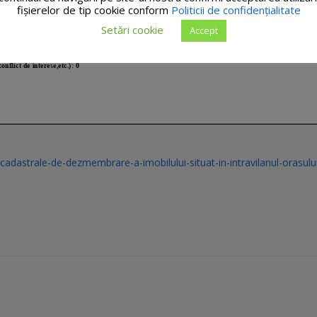
fişierelor de tip cookie conform
Politicii de confidențialitate
Setări cookie
Accept
cadastrale-de-dezmembrare-a-imobilului-situat-in-intravilanul-orasulu