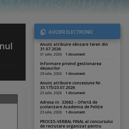
AVIZIER ELECTRONIC
anul
Anunț atribuire vânzare teren din
31.07.2026
31 iulie, 2026
1 document
Informare privind gestionarea
deșeurilor
29 iulie, 2026
1 document
Anunț atribuire concesiune Nr.
33.175/23.07.2026
23 iulie, 2026
1 document
Adresa nr. 33062 – Ofertă de
școlarizare Academia de Poliție
23 iulie, 2026
1 document
PROCES-VERBAL FINAL al concursului
de recrutare organizat pentru