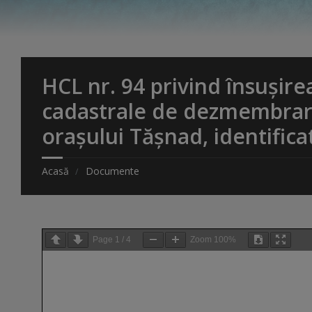
HCL nr. 94 privind însuşir
cadastrale de dezmembrare 
orașului Tășnad, identifica
Acasă
Documente
Page
1
/
4
Zoom
100%