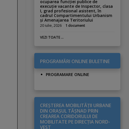
ocuparea funcției publice de
execuție vacante de Inspector, clasa
I, grad profesional asistent, în
cadrul Compartimentului Urbanism
și Amenajarea Teritoriului
20 iulie, 2026
1 document
VEZI TOATE ...
PROGRAMĂRI ONLINE BULETINE
PROGRAMARE ONLINE
CREŞTEREA MOBILITĂŢII URBANE
DIN ORAŞUL TĂŞNAD PRIN
CREAREA CORIDORULUI DE
MOBILITATE PE DIRECŢIA NORD-
VEST