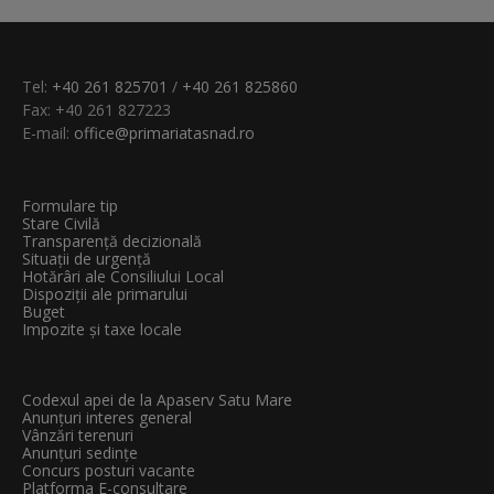
Tel:
+40 261 825701
/
+40 261 825860
Fax: +40 261 827223
E-mail:
office@primariatasnad.ro
Formulare tip
Stare Civilă
Transparenţă decizională
Situații de urgență
Hotărâri ale Consiliului Local
Dispoziții ale primarului
Buget
Impozite și taxe locale
Codexul apei de la Apaserv Satu Mare
Anunțuri interes general
Vânzări terenuri
Anunțuri sedințe
Concurs posturi vacante
Platforma E-consultare