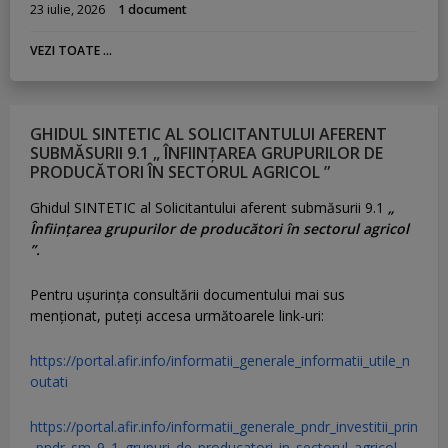
23 iulie, 2026
1 document
VEZI TOATE ...
GHIDUL SINTETIC AL SOLICITANTULUI AFERENT
SUBMĂSURII 9.1 „ ÎNFIINȚAREA GRUPURILOR DE
PRODUCĂTORI ÎN SECTORUL AGRICOL ”
Ghidul SINTETIC al Solicitantului aferent submăsurii 9.1
„
Înființarea grupurilor de producători în sectorul agricol
”.
Pentru uşurinţa consultării documentului mai sus
menţionat, puteţi accesa următoarele link-uri:
https://portal.afir.info/informatii_generale_informatii_utile_n
outati
https://portal.afir.info/informatii_generale_pndr_investitii_prin
_pndr_sm_9_1_grupuri_de_producatori_in_sectorul_agricol
–