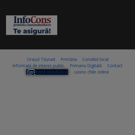
Orașul Tășnad
Primăria
Consiliul local
Informații de interes public
Primaria Digitală
Contact
Monitorul oficial local
casino chile online