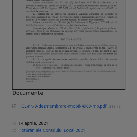
Documente
HCL-nr.-9-dezmembrare-imobil-4909-mp.pdf
219 kB
14 aprilie, 2021
C
Hotărâri ale Consiliului Local 2021
a