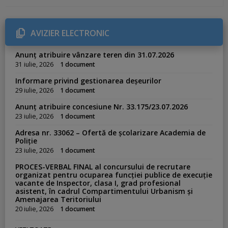
t
e
g
o
r
AVIZIER ELECTRONIC
i
e
s
Anunț atribuire vânzare teren din 31.07.2026
:
31 iulie, 2026
1 document
Informare privind gestionarea deșeurilor
29 iulie, 2026
1 document
Anunț atribuire concesiune Nr. 33.175/23.07.2026
23 iulie, 2026
1 document
Adresa nr. 33062 – Ofertă de școlarizare Academia de
Poliție
23 iulie, 2026
1 document
PROCES-VERBAL FINAL al concursului de recrutare
organizat pentru ocuparea funcției publice de execuție
vacante de Inspector, clasa I, grad profesional
asistent, în cadrul Compartimentului Urbanism și
Amenajarea Teritoriului
20 iulie, 2026
1 document