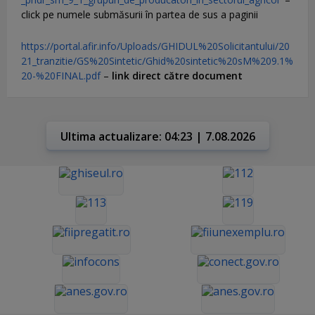
click pe numele submăsurii în partea de sus a paginii
https://portal.afir.info/Uploads/GHIDUL%20Solicitantului/20
21_tranzitie/GS%20Sintetic/Ghid%20sintetic%20sM%209.1%
20-%20FINAL.pdf
–
link direct către document
Ultima actualizare: 04:23 | 7.08.2026