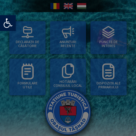
Deschide bara de unelte
PUNCTE DE
ANUNȚURI
DECLARAȚII DE
INTERES
RECENTE
CĂSĂTORIE
HOTĂRÂRI
FORMULARE
DISPOZIȚII ALE
CONSILIUL LOCAL
UTILE
PRIMARULUI