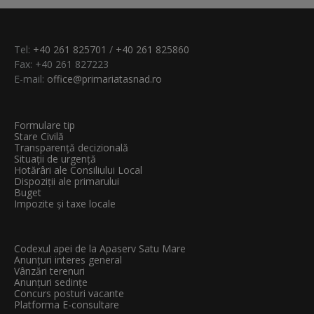
Tel:
+40 261 825701
/
+40 261 825860
Fax: +40 261 827223
E-mail:
office@primariatasnad.ro
Formulare tip
Stare Civilă
Transparenţă decizională
Situații de urgență
Hotărâri ale Consiliului Local
Dispoziții ale primarului
Buget
Impozite și taxe locale
Codexul apei de la Apaserv Satu Mare
Anunțuri interes general
Vânzări terenuri
Anunțuri sedințe
Concurs posturi vacante
Platforma E-consultare