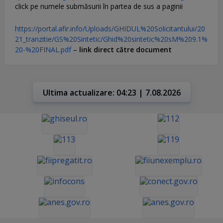
click pe numele submăsurii în partea de sus a paginii
https://portal.afir.info/Uploads/GHIDUL%20Solicitantului/20
21_tranzitie/GS%20Sintetic/Ghid%20sintetic%20sM%209.1%
20-%20FINAL.pdf
–
link direct către document
Ultima actualizare: 04:23 | 7.08.2026