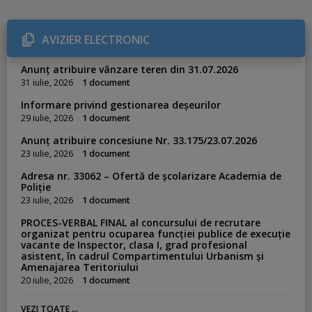
e
g
o
r
AVIZIER ELECTRONIC
i
e
s
Anunț atribuire vânzare teren din 31.07.2026
:
31 iulie, 2026
1 document
Informare privind gestionarea deșeurilor
29 iulie, 2026
1 document
Anunț atribuire concesiune Nr. 33.175/23.07.2026
23 iulie, 2026
1 document
Adresa nr. 33062 – Ofertă de școlarizare Academia de
Poliție
23 iulie, 2026
1 document
PROCES-VERBAL FINAL al concursului de recrutare
organizat pentru ocuparea funcției publice de execuție
vacante de Inspector, clasa I, grad profesional
asistent, în cadrul Compartimentului Urbanism și
Amenajarea Teritoriului
20 iulie, 2026
1 document
VEZI TOATE ...