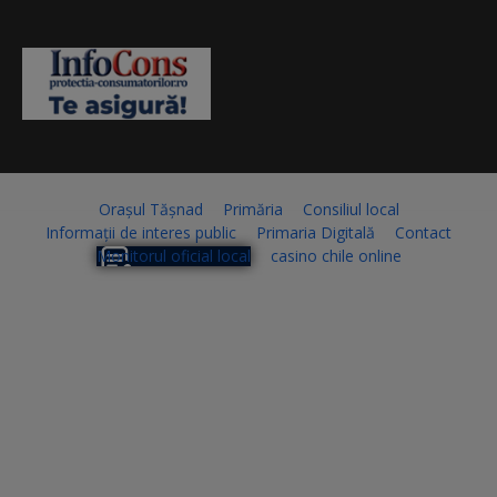
Orașul Tășnad
Primăria
Consiliul local
Informații de interes public
Primaria Digitală
Contact
Monitorul oficial local
casino chile online