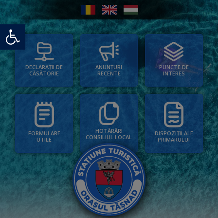
Deschide bara de unelte
PUNCTE DE
ANUNȚURI
DECLARAȚII DE
INTERES
RECENTE
CĂSĂTORIE
HOTĂRÂRI
FORMULARE
DISPOZIȚII ALE
CONSILIUL LOCAL
UTILE
PRIMARULUI