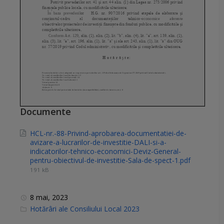
Documente
HCL-nr.-88-Privind-aprobarea-documentatiei-de-
avizare-a-lucrarilor-de-investitie-DALI-si-a-
indicatorilor-tehnico-economici-Deviz-General-
pentru-obiectivul-de-investitie-Sala-de-spect-1.pdf
191 kB
8 mai, 2023
C
Hotărâri ale Consiliului Local 2023
a
t