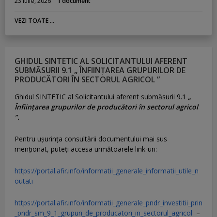
23 iulie, 2026
1 document
VEZI TOATE ...
GHIDUL SINTETIC AL SOLICITANTULUI AFERENT
SUBMĂSURII 9.1 „ ÎNFIINȚAREA GRUPURILOR DE
PRODUCĂTORI ÎN SECTORUL AGRICOL ”
Ghidul SINTETIC al Solicitantului aferent submăsurii 9.1
„
Înființarea grupurilor de producători în sectorul agricol
”.
Pentru uşurinţa consultării documentului mai sus
menţionat, puteţi accesa următoarele link-uri:
https://portal.afir.info/informatii_generale_informatii_utile_n
outati
https://portal.afir.info/informatii_generale_pndr_investitii_prin
_pndr_sm_9_1_grupuri_de_producatori_in_sectorul_agricol
–