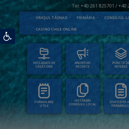
Tel:
+40 261 825701
/
+40 
ORAȘUL TĂȘNAD
PRIMĂRIA
CONSILIUL L
Deschide bara de unelte
CASINO CHILE ONLINE
PUNCTE D
ANUNȚURI
DECLARAȚII DE
INTERES
RECENTE
CĂSĂTORIE
HOTĂRÂRI
FORMULARE
DISPOZIȚII 
CONSILIUL LOCAL
UTILE
PRIMARULU