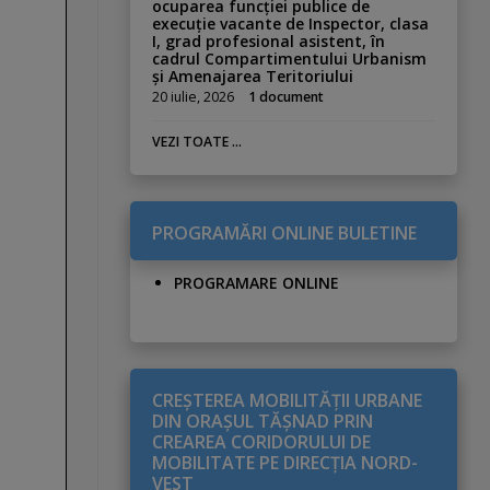
ocuparea funcției publice de
execuție vacante de Inspector, clasa
I, grad profesional asistent, în
cadrul Compartimentului Urbanism
și Amenajarea Teritoriului
20 iulie, 2026
1 document
VEZI TOATE ...
PROGRAMĂRI ONLINE BULETINE
PROGRAMARE ONLINE
CREŞTEREA MOBILITĂŢII URBANE
DIN ORAŞUL TĂŞNAD PRIN
CREAREA CORIDORULUI DE
MOBILITATE PE DIRECŢIA NORD-
VEST