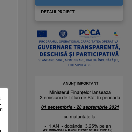
DETALII PROIECT
i
-
ri
i