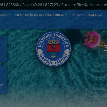
261 825860
/ Fax: +40 261 827223 / E-mail:
office@primariata
OCAL
INFORMAȚII DE INTERES PUBLIC
PRIMARIA DIGITALĂ
E
ALE
I