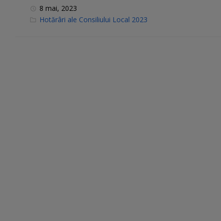
8 mai, 2023
C
Hotărâri ale Consiliului Local 2023
a
t
e
g
o
r
i
e
s
: