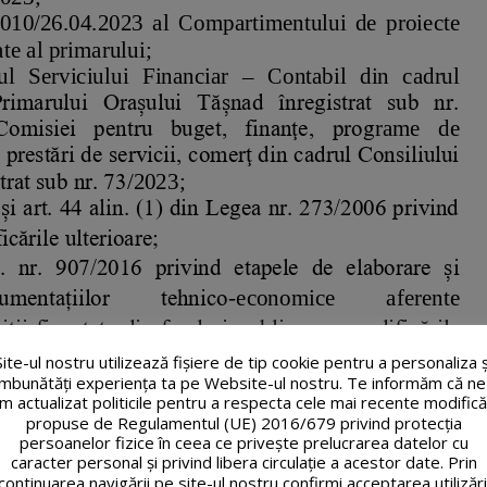
Site-ul nostru utilizează fişiere de tip cookie pentru a personaliza ș
îmbunătăți experiența ta pe Website-ul nostru. Te informăm că ne
m actualizat politicile pentru a respecta cele mai recente modifică
propuse de Regulamentul (UE) 2016/679 privind protecția
persoanelor fizice în ceea ce privește prelucrarea datelor cu
caracter personal și privind libera circulație a acestor date. Prin
continuarea navigării pe site-ul nostru confirmi acceptarea utilizări