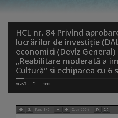
HCL nr. 84 Privind aprobar
lucrărilor de investiție (DAL
economici (Deviz General) 
„Reabilitare moderată a imo
Cultură” si echiparea cu 6 s
Acasă
Documente
Page
1
/
6
Zoom
100%