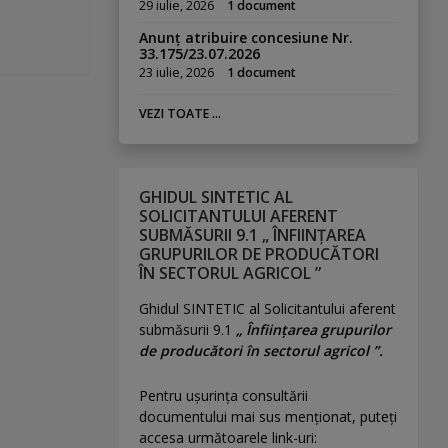
29 iulie, 2026
1 document
Anunț atribuire concesiune Nr.
33.175/23.07.2026
23 iulie, 2026
1 document
VEZI TOATE ...
GHIDUL SINTETIC AL
SOLICITANTULUI AFERENT
SUBMĂSURII 9.1 „ ÎNFIINȚAREA
GRUPURILOR DE PRODUCĂTORI
ÎN SECTORUL AGRICOL ”
Ghidul SINTETIC al Solicitantului aferent
submăsurii 9.1
„ Înființarea grupurilor
de producători în sectorul agricol ”.
Pentru uşurinţa consultării
documentului mai sus menţionat, puteţi
accesa următoarele link-uri: