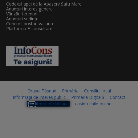
Codexul apei de la Apaserv Satu Mare
Anunțuri interes general
Vânzări terenuri
Anunțuri sedințe
Concurs posturi vacante
Platforma E-consultare
Orașul Tășnad
Primăria
Consiliul local
Informații de interes public
Primaria Digitală
Contact
Monitorul oficial local
casino chile online