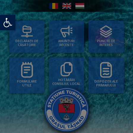
Deschide bara de unelte
PUNCTE DE
ANUNȚURI
DECLARAȚII DE
INTERES
RECENTE
CĂSĂTORIE
HOTĂRÂRI
FORMULARE
DISPOZIȚII ALE
CONSILIUL LOCAL
UTILE
PRIMARULUI