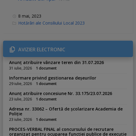
8 mai, 2023
C
Hotărâri ale Consiliului Local 2023
a
t
e
g
o
r
AVIZIER ELECTRONIC
i
e
s
Anunț atribuire vânzare teren din 31.07.2026
:
31 iulie, 2026
1 document
Informare privind gestionarea deșeurilor
29 iulie, 2026
1 document
Anunț atribuire concesiune Nr. 33.175/23.07.2026
23 iulie, 2026
1 document
Adresa nr. 33062 – Ofertă de școlarizare Academia de
Poliție
23 iulie, 2026
1 document
PROCES-VERBAL FINAL al concursului de recrutare
organizat pentru ocuparea funcției publice de execuție