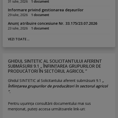
31 iulie, 2026
1 document
Informare privind gestionarea deșeurilor
29 iulie, 2026
1 document
Anunț atribuire concesiune Nr. 33.175/23.07.2026
23 iulie, 2026
1 document
VEZI TOATE ...
GHIDUL SINTETIC AL SOLICITANTULUI AFERENT
SUBMĂSURII 9.1 „ ÎNFIINȚAREA GRUPURILOR DE
PRODUCĂTORI ÎN SECTORUL AGRICOL ”
Ghidul SINTETIC al Solicitantului aferent submăsurii 9.1
„
Înființarea grupurilor de producători în sectorul agricol
”.
Pentru uşurinţa consultării documentului mai sus
menţionat, puteţi accesa următoarele link-uri: