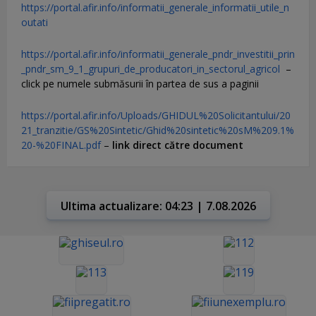
https://portal.afir.info/informatii_generale_informatii_utile_n
outati
https://portal.afir.info/informatii_generale_pndr_investitii_prin
_pndr_sm_9_1_grupuri_de_producatori_in_sectorul_agricol
–
click pe numele submăsurii în partea de sus a paginii
https://portal.afir.info/Uploads/GHIDUL%20Solicitantului/20
21_tranzitie/GS%20Sintetic/Ghid%20sintetic%20sM%209.1%
20-%20FINAL.pdf
–
link direct către document
Ultima actualizare: 04:23 | 7.08.2026