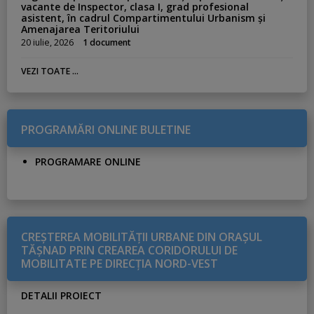
vacante de Inspector, clasa I, grad profesional
asistent, în cadrul Compartimentului Urbanism și
Amenajarea Teritoriului
20 iulie, 2026
1 document
VEZI TOATE ...
PROGRAMĂRI ONLINE BULETINE
PROGRAMARE ONLINE
CREŞTEREA MOBILITĂŢII URBANE DIN ORAŞUL
TĂŞNAD PRIN CREAREA CORIDORULUI DE
MOBILITATE PE DIRECŢIA NORD-VEST
DETALII PROIECT