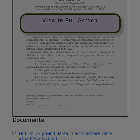
View in Full Screen
Documente
HCL-nr.-77-privind-darea-in-administrare-catre-
APASERV-SM-1.pdf
134 kB