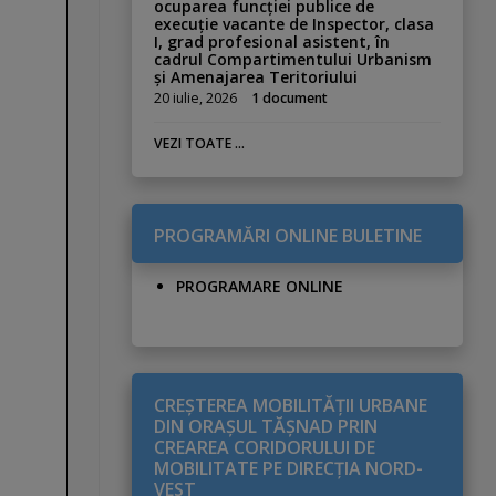
ocuparea funcției publice de
execuție vacante de Inspector, clasa
I, grad profesional asistent, în
cadrul Compartimentului Urbanism
și Amenajarea Teritoriului
20 iulie, 2026
1 document
VEZI TOATE ...
PROGRAMĂRI ONLINE BULETINE
PROGRAMARE ONLINE
CREŞTEREA MOBILITĂŢII URBANE
DIN ORAŞUL TĂŞNAD PRIN
CREAREA CORIDORULUI DE
MOBILITATE PE DIRECŢIA NORD-
VEST