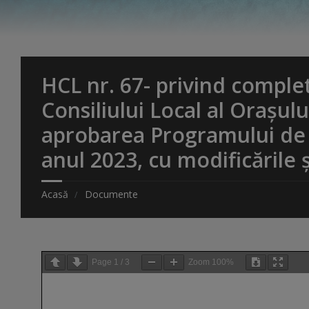
HCL nr. 67- privind comple
Consiliului Local al Orașul
aprobarea Programului de 
anul 2023, cu modificările 
Acasă
Documente
Page
1
/
3
Zoom
100%