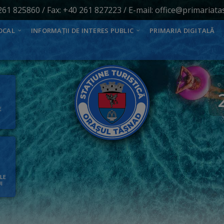
261 825860
/ Fax: +40 261 827223 / E-mail:
office@primariata
OCAL
INFORMAȚII DE INTERES PUBLIC
PRIMARIA DIGITALĂ
E
ALE
I