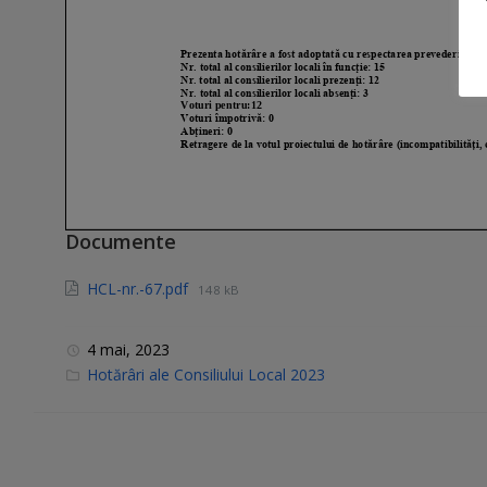
Documente
HCL-nr.-67.pdf
148 kB
4 mai, 2023
C
Hotărâri ale Consiliului Local 2023
a
t
e
g
o
r
i