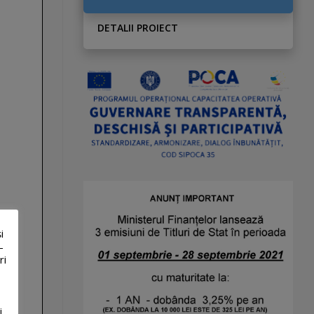
DETALII PROIECT
i
-
ri
i