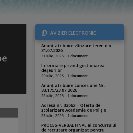
AVIZIER ELECTRONIC
Anunț atribuire vânzare teren din
31.07.2026
pe
31 iulie, 2026
1 document
Informare privind gestionarea
deșeurilor
29 iulie, 2026
1 document
Anunț atribuire concesiune Nr.
33.175/23.07.2026
23 iulie, 2026
1 document
Adresa nr. 33062 – Ofertă de
școlarizare Academia de Poliție
23 iulie, 2026
1 document
PROCES-VERBAL FINAL al concursului
de recrutare organizat pentru