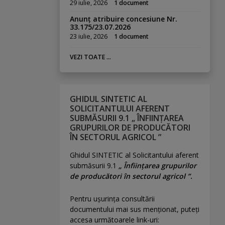
29 iulie, 2026
1 document
Anunț atribuire concesiune Nr.
33.175/23.07.2026
23 iulie, 2026
1 document
VEZI TOATE ...
GHIDUL SINTETIC AL
SOLICITANTULUI AFERENT
SUBMĂSURII 9.1 „ ÎNFIINȚAREA
GRUPURILOR DE PRODUCĂTORI
ÎN SECTORUL AGRICOL ”
Ghidul SINTETIC al Solicitantului aferent
submăsurii 9.1
„ Înființarea grupurilor
de producători în sectorul agricol ”.
Pentru uşurinţa consultării
documentului mai sus menţionat, puteţi
accesa următoarele link-uri: