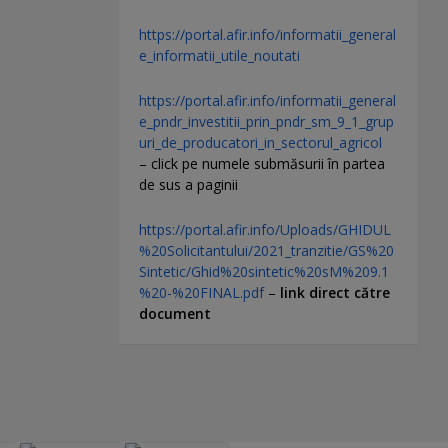
https://portal.afir.info/informatii_general
e_informatii_utile_noutati
https://portal.afir.info/informatii_general
e_pndr_investitii_prin_pndr_sm_9_1_grup
uri_de_producatori_in_sectorul_agricol
– click pe numele submăsurii în partea
de sus a paginii
https://portal.afir.info/Uploads/GHIDUL
%20Solicitantului/2021_tranzitie/GS%20
Sintetic/Ghid%20sintetic%20sM%209.1
%20-%20FINAL.pdf
–
link direct către
document