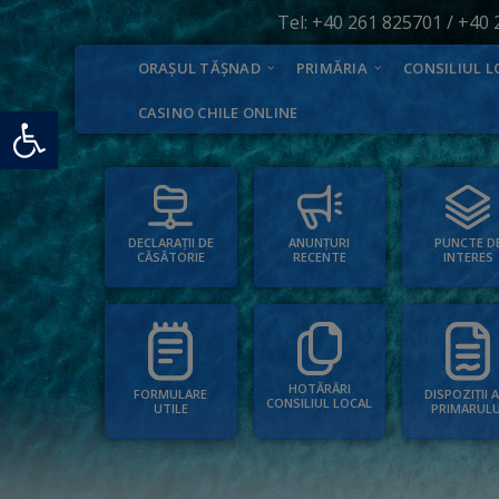
Tel:
+40 261 825701
/
+40 
ORAȘUL TĂȘNAD
PRIMĂRIA
CONSILIUL L
Deschide bara de unelte
CASINO CHILE ONLINE
PUNCTE D
ANUNȚURI
DECLARAȚII DE
INTERES
RECENTE
CĂSĂTORIE
HOTĂRÂRI
FORMULARE
DISPOZIȚII 
CONSILIUL LOCAL
UTILE
PRIMARULU