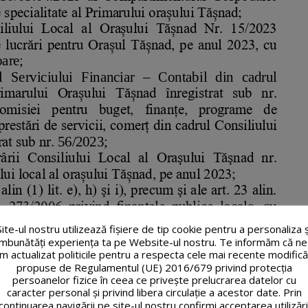
Site-ul nostru utilizează fişiere de tip cookie pentru a personaliza ș
îmbunătăți experiența ta pe Website-ul nostru. Te informăm că ne
m actualizat politicile pentru a respecta cele mai recente modifică
propuse de Regulamentul (UE) 2016/679 privind protecția
persoanelor fizice în ceea ce privește prelucrarea datelor cu
caracter personal și privind libera circulație a acestor date. Prin
continuarea navigării pe site-ul nostru confirmi acceptarea utilizări