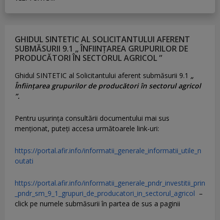
GHIDUL SINTETIC AL SOLICITANTULUI AFERENT
SUBMĂSURII 9.1 „ ÎNFIINȚAREA GRUPURILOR DE
PRODUCĂTORI ÎN SECTORUL AGRICOL ”
Ghidul SINTETIC al Solicitantului aferent submăsurii 9.1
„
Înființarea grupurilor de producători în sectorul agricol
”.
Pentru uşurinţa consultării documentului mai sus
menţionat, puteţi accesa următoarele link-uri:
https://portal.afir.info/informatii_generale_informatii_utile_n
outati
https://portal.afir.info/informatii_generale_pndr_investitii_prin
_pndr_sm_9_1_grupuri_de_producatori_in_sectorul_agricol
–
click pe numele submăsurii în partea de sus a paginii