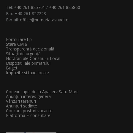
Tel:
+40 261 825701
/
+40 261 825860
Fax: +40 261 827223
E-mail:
office@primariatasnad.ro
Formulare tip
Stare Civilă
Transparenţă decizională
Situații de urgență
Hotărâri ale Consiliului Local
Dispoziții ale primarului
Buget
Impozite și taxe locale
Codexul apei de la Apaserv Satu Mare
Anunțuri interes general
Vânzări terenuri
Anunțuri sedințe
Concurs posturi vacante
Platforma E-consultare