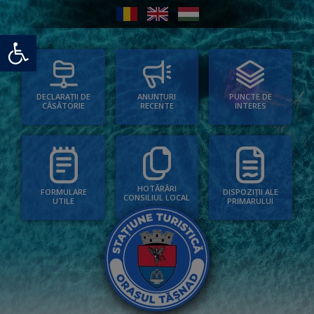
Deschide bara de unelte
PUNCTE DE
ANUNȚURI
DECLARAȚII DE
INTERES
RECENTE
CĂSĂTORIE
HOTĂRÂRI
FORMULARE
DISPOZIȚII ALE
CONSILIUL LOCAL
UTILE
PRIMARULUI