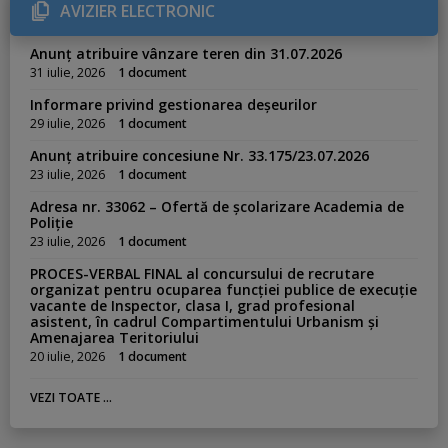
r
AVIZIER ELECTRONIC
i
e
s
Anunț atribuire vânzare teren din 31.07.2026
:
31 iulie, 2026
1 document
Informare privind gestionarea deșeurilor
29 iulie, 2026
1 document
Anunț atribuire concesiune Nr. 33.175/23.07.2026
23 iulie, 2026
1 document
Adresa nr. 33062 – Ofertă de școlarizare Academia de
Poliție
23 iulie, 2026
1 document
PROCES-VERBAL FINAL al concursului de recrutare
organizat pentru ocuparea funcției publice de execuție
vacante de Inspector, clasa I, grad profesional
asistent, în cadrul Compartimentului Urbanism și
Amenajarea Teritoriului
20 iulie, 2026
1 document
VEZI TOATE ...