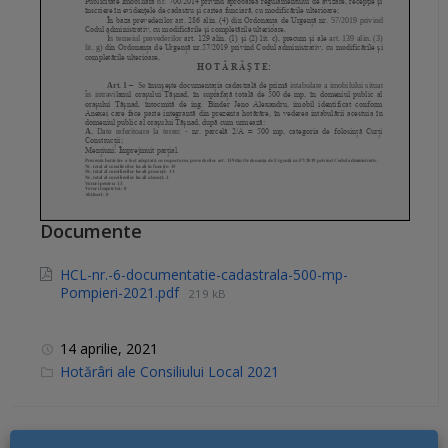
Documente
HCL-nr.-6-documentatie-cadastrala-500-mp-
Pompieri-2021.pdf
219 kB
14 aprilie, 2021
C
Hotărâri ale Consiliului Local 2021
a
t
e
g
o