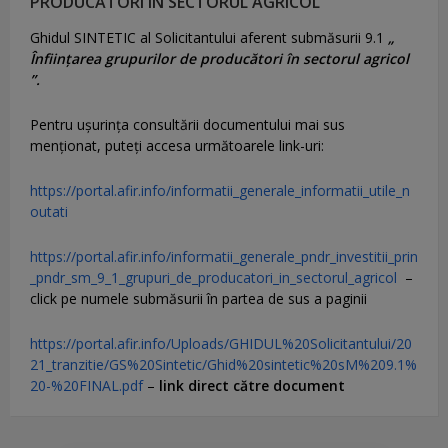
PRODUCĂTORI ÎN SECTORUL AGRICOL ”
Ghidul SINTETIC al Solicitantului aferent submăsurii 9.1
„
Înființarea grupurilor de producători în sectorul agricol
”.
Pentru uşurinţa consultării documentului mai sus
menţionat, puteţi accesa următoarele link-uri:
https://portal.afir.info/informatii_generale_informatii_utile_n
outati
https://portal.afir.info/informatii_generale_pndr_investitii_prin
_pndr_sm_9_1_grupuri_de_producatori_in_sectorul_agricol
–
click pe numele submăsurii în partea de sus a paginii
https://portal.afir.info/Uploads/GHIDUL%20Solicitantului/20
21_tranzitie/GS%20Sintetic/Ghid%20sintetic%20sM%209.1%
20-%20FINAL.pdf
–
link direct către document