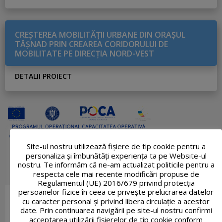
CREŞTEREA MOBILITĂŢII URBANE DIN ORAŞUL
TĂŞNAD PRIN CREAREA CORIDORULUI DE
MOBILITATE PE DIRECŢIA NORD-VEST
DETALII PROIECT
Site-ul nostru utilizează fişiere de tip cookie pentru a
personaliza și îmbunătăți experiența ta pe Website-ul
nostru. Te informăm că ne-am actualizat politicile pentru a
respecta cele mai recente modificări propuse de
Regulamentul (UE) 2016/679 privind protecția
persoanelor fizice în ceea ce privește prelucrarea datelor
cu caracter personal și privind libera circulație a acestor
date. Prin continuarea navigării pe site-ul nostru confirmi
acceptarea utilizării fişierelor de tip cookie conform