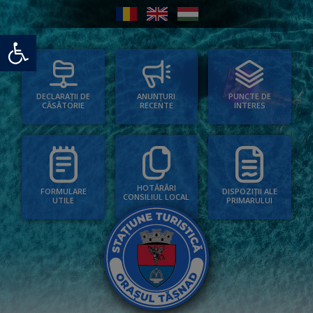
Deschide bara de unelte
PUNCTE DE
ANUNȚURI
DECLARAȚII DE
INTERES
RECENTE
CĂSĂTORIE
HOTĂRÂRI
FORMULARE
DISPOZIȚII ALE
CONSILIUL LOCAL
UTILE
PRIMARULUI