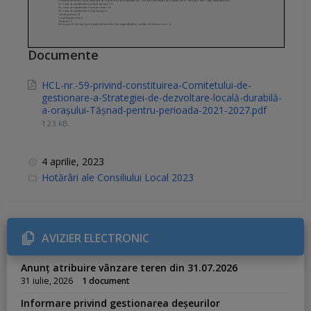
Documente
HCL-nr.-59-privind-constituirea-Comitetului-de-
gestionare-a-Strategiei-de-dezvoltare-locală-durabilă-
a-orașului-Tășnad-pentru-perioada-2021-2027.pdf
123 kB
4 aprilie, 2023
C
Hotărâri ale Consiliului Local 2023
a
t
e
g
o
r
AVIZIER ELECTRONIC
i
e
s
Anunț atribuire vânzare teren din 31.07.2026
:
31 iulie, 2026
1 document
Informare privind gestionarea deșeurilor