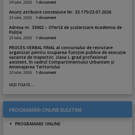
29 iulie, 2026
1 document
Anunț atribuire concesiune Nr. 33.175/23.07.2026
23 iulie, 2026
1 document
Adresa nr. 33062 – Ofertă de școlarizare Academia de
Poliție
23 iulie, 2026
1 document
PROCES-VERBAL FINAL al concursului de recrutare
organizat pentru ocuparea funcției publice de execuție
vacante de Inspector, clasa I, grad profesional
asistent, în cadrul Compartimentului Urbanism și
Amenajarea Teritoriului
20 iulie, 2026
1 document
VEZI TOATE ...
PROGRAMĂRI ONLINE BULETINE
PROGRAMARE ONLINE