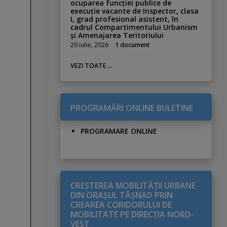
ocuparea funcției publice de
execuție vacante de Inspector, clasa
I, grad profesional asistent, în
cadrul Compartimentului Urbanism
și Amenajarea Teritoriului
20 iulie, 2026
1 document
VEZI TOATE ...
PROGRAMĂRI ONLINE BULETINE
PROGRAMARE ONLINE
CREŞTEREA MOBILITĂŢII URBANE
DIN ORAŞUL TĂŞNAD PRIN
CREAREA CORIDORULUI DE
MOBILITATE PE DIRECŢIA NORD-
VEST