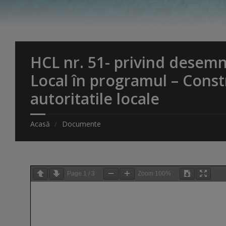
HCL nr. 51- privind desemn
Local în programul – Cons
autoritatile locale
Acasă
Documente
Page
1
/
3
Zoom
100%