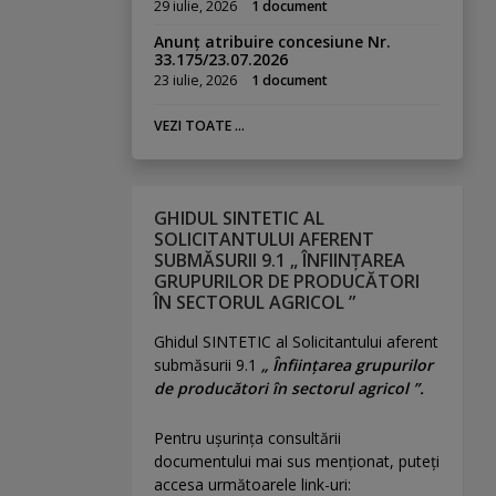
29 iulie, 2026
1 document
Anunț atribuire concesiune Nr.
33.175/23.07.2026
23 iulie, 2026
1 document
VEZI TOATE ...
GHIDUL SINTETIC AL
SOLICITANTULUI AFERENT
SUBMĂSURII 9.1 „ ÎNFIINȚAREA
GRUPURILOR DE PRODUCĂTORI
ÎN SECTORUL AGRICOL ”
Ghidul SINTETIC al Solicitantului aferent
submăsurii 9.1
„ Înființarea grupurilor
de producători în sectorul agricol ”.
Pentru uşurinţa consultării
documentului mai sus menţionat, puteţi
accesa următoarele link-uri: