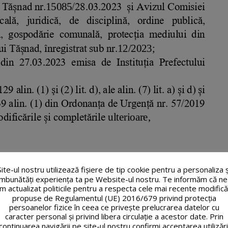
Site-ul nostru utilizează fişiere de tip cookie pentru a personaliza ș
îmbunătăți experiența ta pe Website-ul nostru. Te informăm că ne
m actualizat politicile pentru a respecta cele mai recente modifică
propuse de Regulamentul (UE) 2016/679 privind protecția
persoanelor fizice în ceea ce privește prelucrarea datelor cu
caracter personal și privind libera circulație a acestor date. Prin
continuarea navigării pe site-ul nostru confirmi acceptarea utilizări