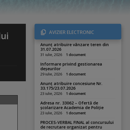
AVIZIER ELECTRONIC
lui
Anunț atribuire vânzare teren din
31.07.2026
31 iulie, 2026
1 document
Informare privind gestionarea
deșeurilor
29 iulie, 2026
1 document
Anunț atribuire concesiune Nr.
33.175/23.07.2026
23 iulie, 2026
1 document
Adresa nr. 33062 – Ofertă de
școlarizare Academia de Poliție
23 iulie, 2026
1 document
PROCES-VERBAL FINAL al concursului
de recrutare organizat pentru