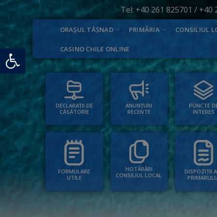
Tel:
+40 261 825701
/
+40 
ORAȘUL TĂȘNAD
PRIMĂRIA
CONSILIUL L
Deschide bara de unelte
CASINO CHILE ONLINE
PUNCTE D
ANUNȚURI
DECLARAȚII DE
INTERES
RECENTE
CĂSĂTORIE
HOTĂRÂRI
FORMULARE
DISPOZIȚII 
CONSILIUL LOCAL
UTILE
PRIMARULU