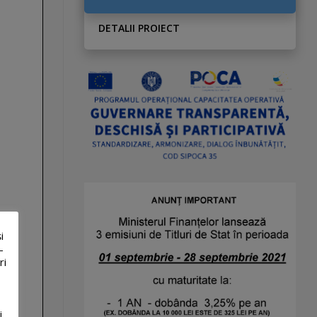
DETALII PROIECT
i
-
ri
i