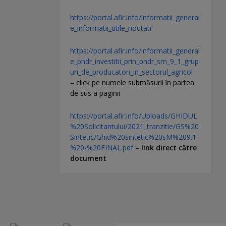
https://portal.afir.info/informatii_general
e_informatii_utile_noutati
https://portal.afir.info/informatii_general
e_pndr_investitii_prin_pndr_sm_9_1_grup
uri_de_producatori_in_sectorul_agricol
– click pe numele submăsurii în partea
de sus a paginii
https://portal.afir.info/Uploads/GHIDUL
%20Solicitantului/2021_tranzitie/GS%20
Sintetic/Ghid%20sintetic%20sM%209.1
%20-%20FINAL.pdf
–
link direct către
document