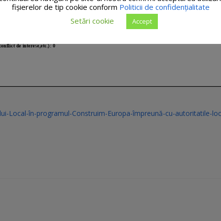
fişierelor de tip cookie conform
Politicii de confidențialitate
Setări cookie
Accept
lui-Local-în-programul-Construim-Europa-împreună-cu-autoritatile-loc