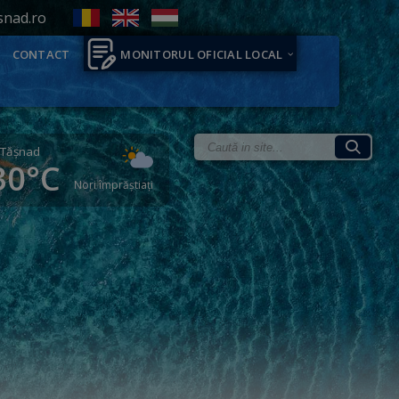
snad.ro
CONTACT
MONITORUL OFICIAL LOCAL
Tăşnad
30°C
Nori împrăștiați