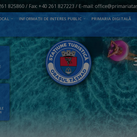
261 825860
/ Fax: +40 261 827223 / E-mail:
office@primariata
OCAL
INFORMAȚII DE INTERES PUBLIC
PRIMARIA DIGITALĂ
E
ALE
I