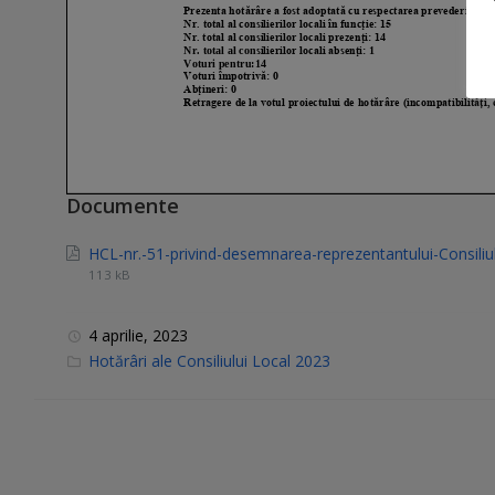
Documente
HCL-nr.-51-privind-desemnarea-reprezentantului-Consiliu
113 kB
4 aprilie, 2023
C
Hotărâri ale Consiliului Local 2023
a
t
e
g
o
r
i
e