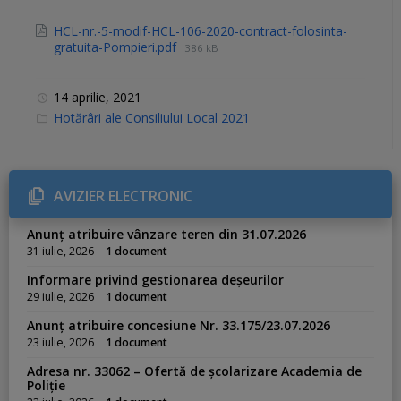
HCL-nr.-5-modif-HCL-106-2020-contract-folosinta-
gratuita-Pompieri.pdf
386 kB
14 aprilie, 2021
C
Hotărâri ale Consiliului Local 2021
a
t
e
g
o
r
AVIZIER ELECTRONIC
i
e
s
Anunț atribuire vânzare teren din 31.07.2026
:
31 iulie, 2026
1 document
Informare privind gestionarea deșeurilor
29 iulie, 2026
1 document
Anunț atribuire concesiune Nr. 33.175/23.07.2026
23 iulie, 2026
1 document
Adresa nr. 33062 – Ofertă de școlarizare Academia de
Poliție