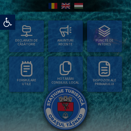
Deschide bara de unelte
PUNCTE DE
ANUNȚURI
DECLARAȚII DE
INTERES
RECENTE
CĂSĂTORIE
HOTĂRÂRI
FORMULARE
DISPOZIȚII ALE
CONSILIUL LOCAL
UTILE
PRIMARULUI