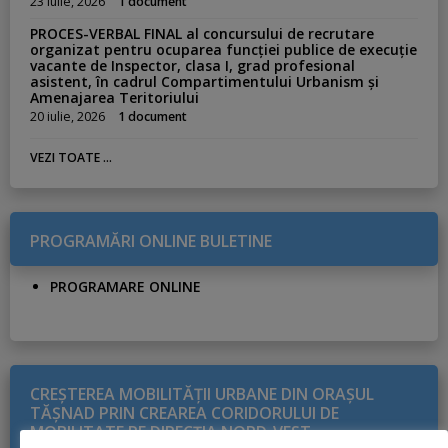
23 iulie, 2026
1 document
PROCES-VERBAL FINAL al concursului de recrutare
organizat pentru ocuparea funcției publice de execuție
vacante de Inspector, clasa I, grad profesional
asistent, în cadrul Compartimentului Urbanism și
Amenajarea Teritoriului
20 iulie, 2026
1 document
VEZI TOATE ...
PROGRAMĂRI ONLINE BULETINE
PROGRAMARE ONLINE
CREŞTEREA MOBILITĂŢII URBANE DIN ORAŞUL
TĂŞNAD PRIN CREAREA CORIDORULUI DE
MOBILITATE PE DIRECŢIA NORD-VEST