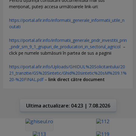
Pentru uşurinţa consultării documentului mai sus
menţionat, puteţi accesa următoarele link-uri:
https://portal.afir.info/informatii_generale_informatii_utile_n
outati
https://portal.afir.info/informatii_generale_pndr_investitii_prin
_pndr_sm_9_1_grupuri_de_producatori_in_sectorul_agricol
–
click pe numele submăsurii în partea de sus a paginii
https://portal.afir.info/Uploads/GHIDUL%20Solicitantului/20
21_tranzitie/GS%20Sintetic/Ghid%20sintetic%20sM%209.1%
20-%20FINAL.pdf
–
link direct către document
Ultima actualizare: 04:23 | 7.08.2026