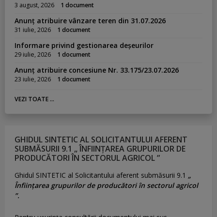
3 august, 2026
1 document
Anunț atribuire vânzare teren din 31.07.2026
31 iulie, 2026
1 document
Informare privind gestionarea deșeurilor
29 iulie, 2026
1 document
Anunț atribuire concesiune Nr. 33.175/23.07.2026
23 iulie, 2026
1 document
VEZI TOATE ...
GHIDUL SINTETIC AL SOLICITANTULUI AFERENT
SUBMĂSURII 9.1 „ ÎNFIINȚAREA GRUPURILOR DE
PRODUCĂTORI ÎN SECTORUL AGRICOL ”
Ghidul SINTETIC al Solicitantului aferent submăsurii 9.1
„
Înființarea grupurilor de producători în sectorul agricol
”.