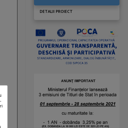
DETALII PROIECT
i
-
ri
i