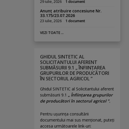
29 iulie, 2026
1 document
Anunț atribuire concesiune Nr.
33.175/23.07.2026
23 iulie, 2026
1 document
VEZI TOATE ...
GHIDUL SINTETIC AL
SOLICITANTULUI AFERENT
SUBMĂSURII 9.1 „ ÎNFIINȚAREA
GRUPURILOR DE PRODUCĂTORI
ÎN SECTORUL AGRICOL ”
Ghidul SINTETIC al Solicitantului aferent
submăsurii 9.1
„ Înființarea grupurilor
de producători în sectorul agricol ”.
Pentru uşurinţa consultării
documentului mai sus menţionat, puteţi
accesa următoarele link-uri: