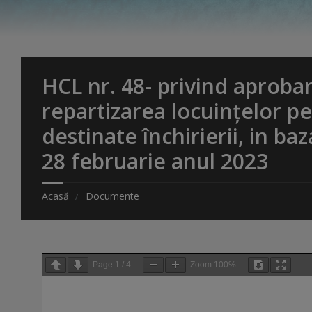
HCL nr. 48- privind aprobare
repartizarea locuințelor pe
destinate închirierii, in b
28 februarie anul 2023
Acasă
Documente
Page
1
/
4
Zoom
100%