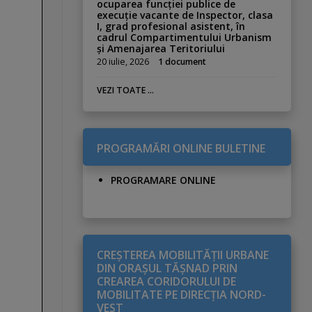
ocuparea funcției publice de
execuție vacante de Inspector, clasa
I, grad profesional asistent, în
cadrul Compartimentului Urbanism
și Amenajarea Teritoriului
20 iulie, 2026
1 document
VEZI TOATE ...
PROGRAMĂRI ONLINE BULETINE
PROGRAMARE ONLINE
CREŞTEREA MOBILITĂŢII URBANE
DIN ORAŞUL TĂŞNAD PRIN
CREAREA CORIDORULUI DE
MOBILITATE PE DIRECŢIA NORD-
VEST