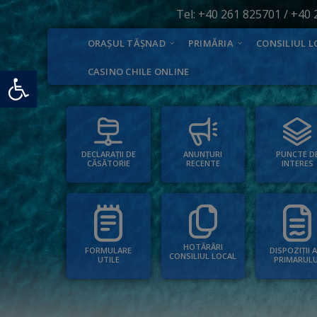
Tel:
+40 261 825701
/
+40 
ORAȘUL TĂȘNAD
PRIMĂRIA
CONSILIUL L
Deschide bara de unelte
CASINO CHILE ONLINE
PUNCTE D
ANUNȚURI
DECLARAȚII DE
INTERES
RECENTE
CĂSĂTORIE
HOTĂRÂRI
FORMULARE
DISPOZIȚII 
CONSILIUL LOCAL
UTILE
PRIMARULU