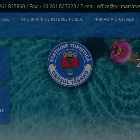
261 825860
/ Fax: +40 261 827223 / E-mail:
office@primariata
OCAL
INFORMAȚII DE INTERES PUBLIC
PRIMARIA DIGITALĂ
E
ALE
I