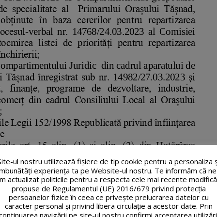
Site-ul nostru utilizează fişiere de tip cookie pentru a personaliza ș
îmbunătăți experiența ta pe Website-ul nostru. Te informăm că ne
m actualizat politicile pentru a respecta cele mai recente modifică
propuse de Regulamentul (UE) 2016/679 privind protecția
persoanelor fizice în ceea ce privește prelucrarea datelor cu
caracter personal și privind libera circulație a acestor date. Prin
continuarea navigării pe site-ul nostru confirmi acceptarea utilizări