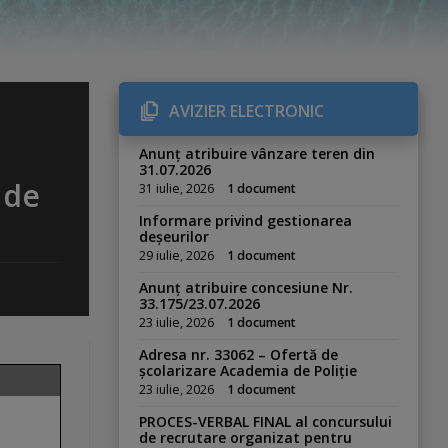
AVIZIER ELECTRONIC
Anunț atribuire vânzare teren din
31.07.2026
 de
31 iulie, 2026
1 document
Informare privind gestionarea
deșeurilor
29 iulie, 2026
1 document
Anunț atribuire concesiune Nr.
33.175/23.07.2026
23 iulie, 2026
1 document
Adresa nr. 33062 – Ofertă de
școlarizare Academia de Poliție
23 iulie, 2026
1 document
PROCES-VERBAL FINAL al concursului
de recrutare organizat pentru