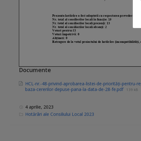
Documente
HCL-nr.-48-privind-aprobarea-listei-de-priorități-pentru-re
baza-cererilor-depuse-pana-la-data-de-28-fe.pdf
139 kB
4 aprilie, 2023
C
Hotărâri ale Consiliului Local 2023
a
t
e
g
o
r