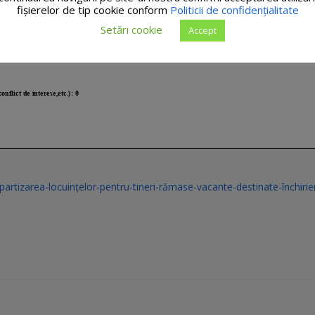
fişierelor de tip cookie conform
Politicii de confidențialitate
Setări cookie
Accept
partizarea-locuințelor-pentru-tineri-rămase-vacante-destinate-închirieri