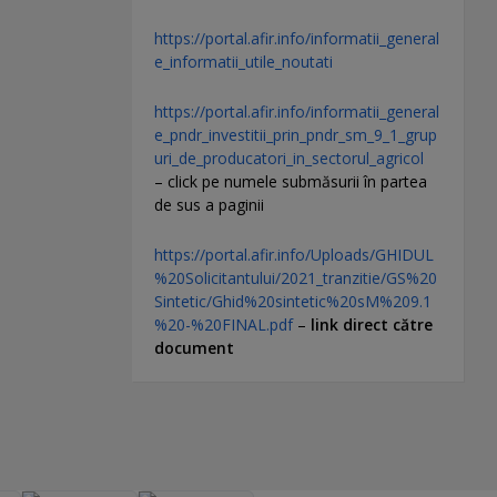
https://portal.afir.info/informatii_general
e_informatii_utile_noutati
https://portal.afir.info/informatii_general
e_pndr_investitii_prin_pndr_sm_9_1_grup
uri_de_producatori_in_sectorul_agricol
– click pe numele submăsurii în partea
de sus a paginii
https://portal.afir.info/Uploads/GHIDUL
%20Solicitantului/2021_tranzitie/GS%20
Sintetic/Ghid%20sintetic%20sM%209.1
%20-%20FINAL.pdf
–
link direct către
document