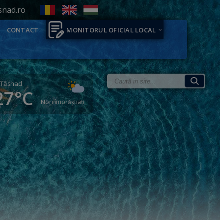
snad.ro
CONTACT
MONITORUL OFICIAL LOCAL
Tăşnad
27°C
Nori împrăștiați