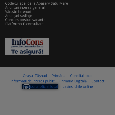
Codexul apei de la Apaserv Satu Mare
Anunțuri interes general
Vânzări terenuri
Anunțuri sedințe
Concurs posturi vacante
Platforma E-consultare
Orașul Tășnad
Primăria
Consiliul local
Informații de interes public
Primaria Digitală
Contact
Monitorul oficial local
casino chile online