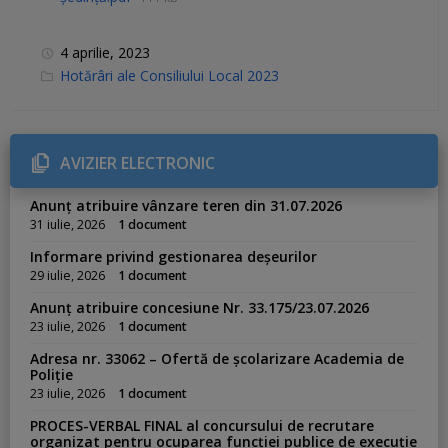
4 aprilie, 2023
C
Hotărâri ale Consiliului Local 2023
a
t
e
g
o
r
AVIZIER ELECTRONIC
i
e
s
Anunț atribuire vânzare teren din 31.07.2026
:
31 iulie, 2026
1 document
Informare privind gestionarea deșeurilor
29 iulie, 2026
1 document
Anunț atribuire concesiune Nr. 33.175/23.07.2026
23 iulie, 2026
1 document
Adresa nr. 33062 – Ofertă de școlarizare Academia de
Poliție
23 iulie, 2026
1 document
PROCES-VERBAL FINAL al concursului de recrutare
organizat pentru ocuparea funcției publice de execuție