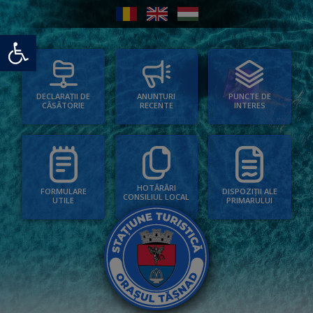
Deschide bara de unelte
PUNCTE DE
ANUNȚURI
DECLARAȚII DE
INTERES
RECENTE
CĂSĂTORIE
HOTĂRÂRI
FORMULARE
DISPOZIȚII ALE
CONSILIUL LOCAL
UTILE
PRIMARULUI