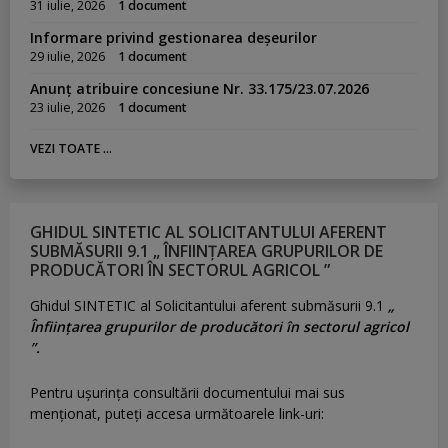
31 iulie, 2026
1 document
Informare privind gestionarea deșeurilor
29 iulie, 2026
1 document
Anunț atribuire concesiune Nr. 33.175/23.07.2026
23 iulie, 2026
1 document
VEZI TOATE ...
GHIDUL SINTETIC AL SOLICITANTULUI AFERENT
SUBMĂSURII 9.1 „ ÎNFIINȚAREA GRUPURILOR DE
PRODUCĂTORI ÎN SECTORUL AGRICOL ”
Ghidul SINTETIC al Solicitantului aferent submăsurii 9.1
„
Înființarea grupurilor de producători în sectorul agricol
”.
Pentru uşurinţa consultării documentului mai sus
menţionat, puteţi accesa următoarele link-uri: