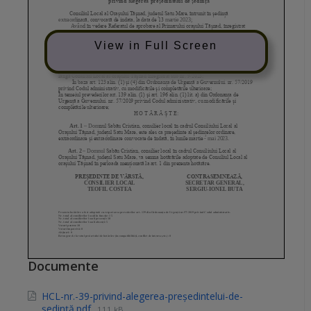
View in Full Screen
Documente
HCL-nr.-39-privind-alegerea-președintelui-de-
ședință.pdf
111 kB