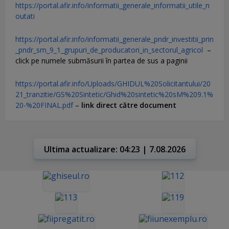
https://portal.afir.info/informatii_generale_informatii_utile_n
outati
https://portal.afir.info/informatii_generale_pndr_investitii_prin
_pndr_sm_9_1_grupuri_de_producatori_in_sectorul_agricol
–
click pe numele submăsurii în partea de sus a paginii
https://portal.afir.info/Uploads/GHIDUL%20Solicitantului/20
21_tranzitie/GS%20Sintetic/Ghid%20sintetic%20sM%209.1%
20-%20FINAL.pdf
–
link direct către document
Ultima actualizare: 04:23 | 7.08.2026