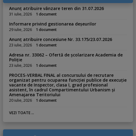
e
s
Anunț atribuire vânzare teren din 31.07.2026
:
31 iulie, 2026
1 document
Informare privind gestionarea deșeurilor
29 iulie, 2026
1 document
Anunț atribuire concesiune Nr. 33.175/23.07.2026
23 iulie, 2026
1 document
Adresa nr. 33062 – Ofertă de școlarizare Academia de
Poliție
23 iulie, 2026
1 document
PROCES-VERBAL FINAL al concursului de recrutare
organizat pentru ocuparea funcției publice de execuție
vacante de Inspector, clasa I, grad profesional
asistent, în cadrul Compartimentului Urbanism și
Amenajarea Teritoriului
20 iulie, 2026
1 document
VEZI TOATE ...