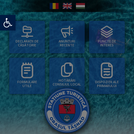
Deschide bara de unelte
PUNCTE DE
ANUNȚURI
DECLARAȚII DE
INTERES
RECENTE
CĂSĂTORIE
HOTĂRÂRI
FORMULARE
DISPOZIȚII ALE
CONSILIUL LOCAL
UTILE
PRIMARULUI