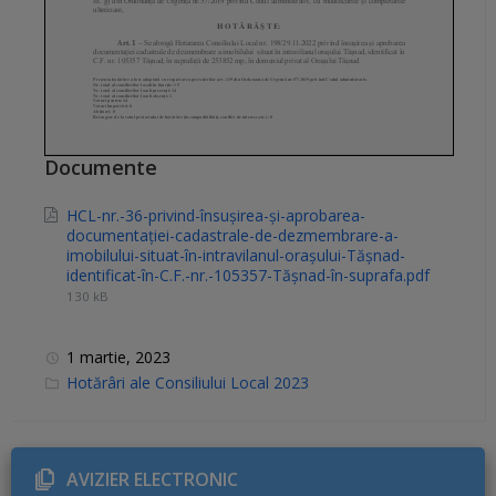
Documente
HCL-nr.-36-privind-însuşirea-și-aprobarea-
documentaţiei-cadastrale-de-dezmembrare-a-
imobilului-situat-în-intravilanul-orașului-Tășnad-
identificat-în-C.F.-nr.-105357-Tășnad-în-suprafa.pdf
130 kB
1 martie, 2023
C
Hotărâri ale Consiliului Local 2023
a
t
e
g
o
r
AVIZIER ELECTRONIC
i