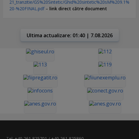
21_tranzitie/GS%20Sintetic/Ghid%20sintetic%20sM%209.1%
20-%20FINAL.pdf
–
link direct către document
Ultima actualizare: 01:40 | 7.08.2026
Tel:
+40 261 825701
/
+40 261 825860