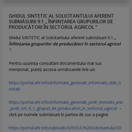
GHIDUL SINTETIC AL SOLICITANTULUI AFERENT
SUBMĂSURII 9.1 „ ÎNFIINȚAREA GRUPURILOR DE
PRODUCĂTORI ÎN SECTORUL AGRICOL ”
Ghidul SINTETIC al Solicitantului aferent submăsurii 9.1
„
Înființarea grupurilor de producători în sectorul agricol
”.
Pentru uşurinţa consultării documentului mai sus
menţionat, puteţi accesa următoarele link-uri:
https://portal.afir.info/informatii_generale_informatii_utile_n
outati
https://portal.afir.info/informatii_generale_pndr_investitii_prin
_pndr_sm_9_1_grupuri_de_producatori_in_sectorul_agricol
–
click pe numele submăsurii în partea de sus a paginii
https://portal.afir.info/Uploads/GHIDUL%20Solicitantului/20