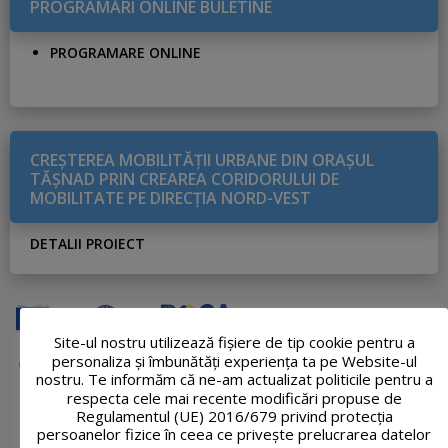
PROGRAMĂRI ONLINE BULETINE
PROGRAMARE ONLINE
CREŞTEREA MOBILITĂŢII URBANE DIN ORAŞUL
TĂŞNAD PRIN CREAREA CORIDORULUI DE
MOBILITATE PE DIRECŢIA NORD-VEST
DETALII PROIECT
Site-ul nostru utilizează fişiere de tip cookie pentru a
personaliza și îmbunătăți experiența ta pe Website-ul
nostru. Te informăm că ne-am actualizat politicile pentru a
respecta cele mai recente modificări propuse de
Regulamentul (UE) 2016/679 privind protecția
persoanelor fizice în ceea ce privește prelucrarea datelor