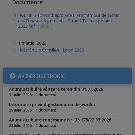
Documente
HCL-nr.-34-privind-aprobarea-Programului-de-lucrari-
din-Zona-de-Agrement-–-Strand-Tasnad-pe-anul-
2023.pdf
128 kB
1 martie, 2023
C
Hotărâri ale Consiliului Local 2023
a
t
e
g
o
r
AVIZIER ELECTRONIC
i
e
s
Anunț atribuire vânzare teren din 31.07.2026
:
31 iulie, 2026
1 document
Informare privind gestionarea deșeurilor
29 iulie, 2026
1 document
Anunț atribuire concesiune Nr. 33.175/23.07.2026
23 iulie, 2026
1 document