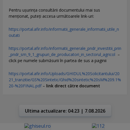
Pentru uşurinţa consultării documentului mai sus
menţionat, puteţi accesa următoarele link-uri:
https://portal.afir.info/informatii_generale_informatii_utile_n
outati
https://portal.afir.info/informatii_generale_pndr_investitii_prin
_pndr_sm_9_1_grupuri_de_producatori_in_sectorul_agricol
–
click pe numele submăsurii în partea de sus a paginii
https://portal.afir.info/Uploads/GHIDUL%20Solicitantului/20
21_tranzitie/GS%20Sintetic/Ghid%20sintetic%20sM%209.1%
20-%20FINAL.pdf
–
link direct către document
Ultima actualizare: 04:23 | 7.08.2026