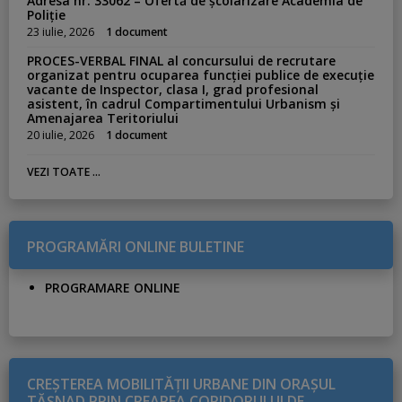
Adresa nr. 33062 – Ofertă de școlarizare Academia de
Poliție
23 iulie, 2026
1 document
PROCES-VERBAL FINAL al concursului de recrutare
organizat pentru ocuparea funcției publice de execuție
vacante de Inspector, clasa I, grad profesional
asistent, în cadrul Compartimentului Urbanism și
Amenajarea Teritoriului
20 iulie, 2026
1 document
VEZI TOATE ...
PROGRAMĂRI ONLINE BULETINE
PROGRAMARE ONLINE
CREŞTEREA MOBILITĂŢII URBANE DIN ORAŞUL
TĂŞNAD PRIN CREAREA CORIDORULUI DE