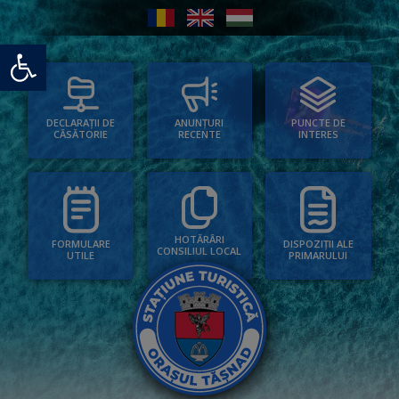
Deschide bara de unelte
PUNCTE DE
ANUNȚURI
DECLARAȚII DE
INTERES
RECENTE
CĂSĂTORIE
HOTĂRÂRI
FORMULARE
DISPOZIȚII ALE
CONSILIUL LOCAL
UTILE
PRIMARULUI