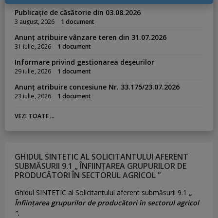
Publicație de căsătorie din 03.08.2026
3 august, 2026
1 document
Anunț atribuire vânzare teren din 31.07.2026
31 iulie, 2026
1 document
Informare privind gestionarea deșeurilor
29 iulie, 2026
1 document
Anunț atribuire concesiune Nr. 33.175/23.07.2026
23 iulie, 2026
1 document
VEZI TOATE ...
GHIDUL SINTETIC AL SOLICITANTULUI AFERENT
SUBMĂSURII 9.1 „ ÎNFIINȚAREA GRUPURILOR DE
PRODUCĂTORI ÎN SECTORUL AGRICOL ”
Ghidul SINTETIC al Solicitantului aferent submăsurii 9.1
„
Înființarea grupurilor de producători în sectorul agricol
”.