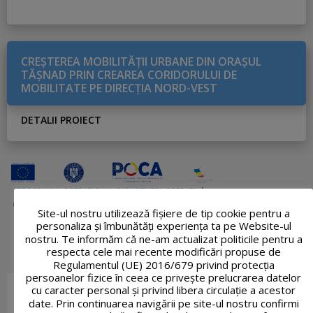
CREŞTEREA MOBILITĂŢII URBANE DIN ORAŞUL
TĂŞNAD PRIN CREAREA CORIDORULUI DE
MOBILITATE PE DIRECŢIA NORD-VEST
DETALII PROIECT
Site-ul nostru utilizează fişiere de tip cookie pentru a
personaliza și îmbunătăți experiența ta pe Website-ul
nostru. Te informăm că ne-am actualizat politicile pentru a
respecta cele mai recente modificări propuse de
Regulamentul (UE) 2016/679 privind protecția
persoanelor fizice în ceea ce privește prelucrarea datelor
cu caracter personal și privind libera circulație a acestor
date. Prin continuarea navigării pe site-ul nostru confirmi