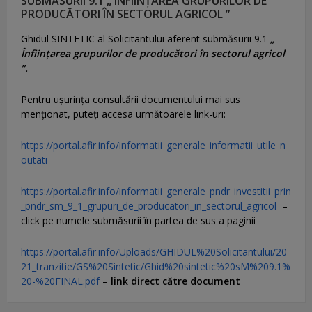
SUBMĂSURII 9.1 „ ÎNFIINȚAREA GRUPURILOR DE
PRODUCĂTORI ÎN SECTORUL AGRICOL ”
Ghidul SINTETIC al Solicitantului aferent submăsurii 9.1
„
Înființarea grupurilor de producători în sectorul agricol
”.
Pentru uşurinţa consultării documentului mai sus
menţionat, puteţi accesa următoarele link-uri:
https://portal.afir.info/informatii_generale_informatii_utile_n
outati
https://portal.afir.info/informatii_generale_pndr_investitii_prin
_pndr_sm_9_1_grupuri_de_producatori_in_sectorul_agricol
–
click pe numele submăsurii în partea de sus a paginii
https://portal.afir.info/Uploads/GHIDUL%20Solicitantului/20
21_tranzitie/GS%20Sintetic/Ghid%20sintetic%20sM%209.1%
20-%20FINAL.pdf
–
link direct către document