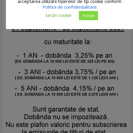
acceptarea utilizării fişierelor de tip cookie conform
Politicii de confidențialitate
Setări cookie
Accept