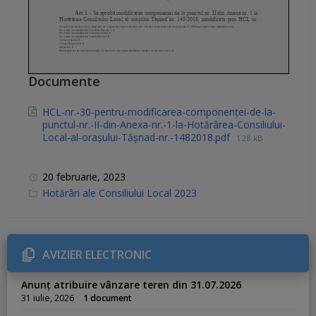
Documente
HCL-nr.-30-pentru-modificarea-componenței-de-la-
punctul-nr.-II-din-Anexa-nr.-1-la-Hotărârea-Consiliului-
Local-al-orașului-Tășnad-nr.-1482018.pdf
128 kB
20 februarie, 2023
C
Hotărâri ale Consiliului Local 2023
a
t
e
g
o
r
AVIZIER ELECTRONIC
i
e
s
Anunț atribuire vânzare teren din 31.07.2026
:
31 iulie, 2026
1 document