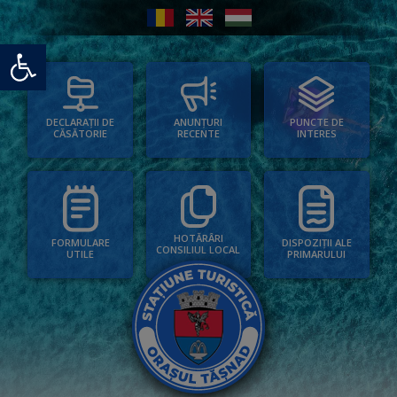
Deschide bara de unelte
PUNCTE DE
ANUNȚURI
DECLARAȚII DE
INTERES
RECENTE
CĂSĂTORIE
HOTĂRÂRI
FORMULARE
DISPOZIȚII ALE
CONSILIUL LOCAL
UTILE
PRIMARULUI