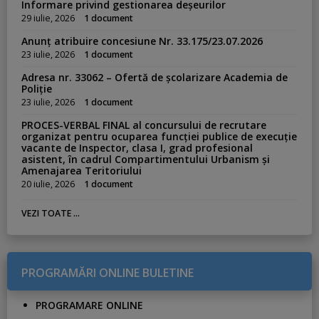
Informare privind gestionarea deșeurilor
29 iulie, 2026
1 document
Anunț atribuire concesiune Nr. 33.175/23.07.2026
23 iulie, 2026
1 document
Adresa nr. 33062 – Ofertă de școlarizare Academia de
Poliție
23 iulie, 2026
1 document
PROCES-VERBAL FINAL al concursului de recrutare
organizat pentru ocuparea funcției publice de execuție
vacante de Inspector, clasa I, grad profesional
asistent, în cadrul Compartimentului Urbanism și
Amenajarea Teritoriului
20 iulie, 2026
1 document
VEZI TOATE ...
PROGRAMĂRI ONLINE BULETINE
PROGRAMARE ONLINE