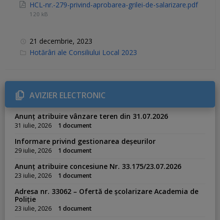
HCL-nr.-279-privind-aprobarea-grilei-de-salarizare.pdf
120 kB
21 decembrie, 2023
C
Hotărâri ale Consiliului Local 2023
a
t
e
g
o
r
AVIZIER ELECTRONIC
i
e
s
Anunț atribuire vânzare teren din 31.07.2026
:
31 iulie, 2026
1 document
Informare privind gestionarea deșeurilor
29 iulie, 2026
1 document
Anunț atribuire concesiune Nr. 33.175/23.07.2026
23 iulie, 2026
1 document
Adresa nr. 33062 – Ofertă de școlarizare Academia de
Poliție
23 iulie, 2026
1 document