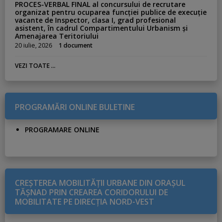
PROCES-VERBAL FINAL al concursului de recrutare
organizat pentru ocuparea funcției publice de execuție
vacante de Inspector, clasa I, grad profesional
asistent, în cadrul Compartimentului Urbanism și
Amenajarea Teritoriului
20 iulie, 2026
1 document
VEZI TOATE ...
PROGRAMĂRI ONLINE BULETINE
PROGRAMARE ONLINE
CREŞTEREA MOBILITĂŢII URBANE DIN ORAŞUL
TĂŞNAD PRIN CREAREA CORIDORULUI DE
MOBILITATE PE DIRECŢIA NORD-VEST