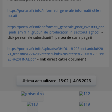
https://portal.afir.info/informatii_generale_informatii_utile_n
outati
https://portal.afir.info/informatii_generale_pndr_investitii_prin
_pndr_sm_9_1_grupuri_de_producatori_in_sectorul_agricol
–
click pe numele submăsurii în partea de sus a paginii
https://portal.afir.info/Uploads/GHIDUL%20Solicitantului/20
21_tranzitie/GS%20Sintetic/Ghid%20sintetic%20sM%209.1%
20-%20FINAL.pdf
–
link direct către document
Ultima actualizare: 15:02 | 4.08.2026