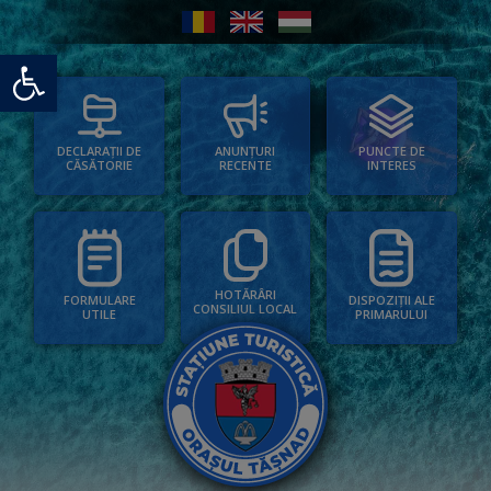
Deschide bara de unelte
PUNCTE DE
ANUNȚURI
DECLARAȚII DE
INTERES
RECENTE
CĂSĂTORIE
HOTĂRÂRI
FORMULARE
DISPOZIȚII ALE
CONSILIUL LOCAL
UTILE
PRIMARULUI