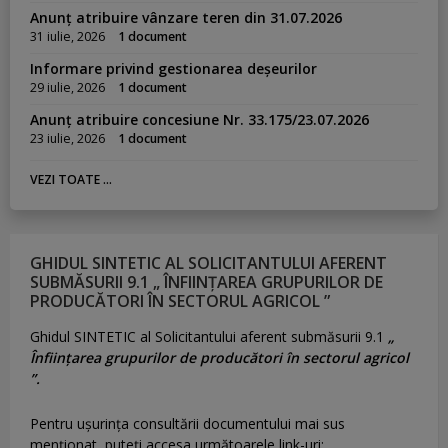
Anunț atribuire vânzare teren din 31.07.2026
31 iulie, 2026
1 document
Informare privind gestionarea deșeurilor
29 iulie, 2026
1 document
Anunț atribuire concesiune Nr. 33.175/23.07.2026
23 iulie, 2026
1 document
VEZI TOATE ...
GHIDUL SINTETIC AL SOLICITANTULUI AFERENT
SUBMĂSURII 9.1 „ ÎNFIINȚAREA GRUPURILOR DE
PRODUCĂTORI ÎN SECTORUL AGRICOL ”
Ghidul SINTETIC al Solicitantului aferent submăsurii 9.1
„
Înființarea grupurilor de producători în sectorul agricol
”.
Pentru uşurinţa consultării documentului mai sus
menţionat, puteţi accesa următoarele link-uri: