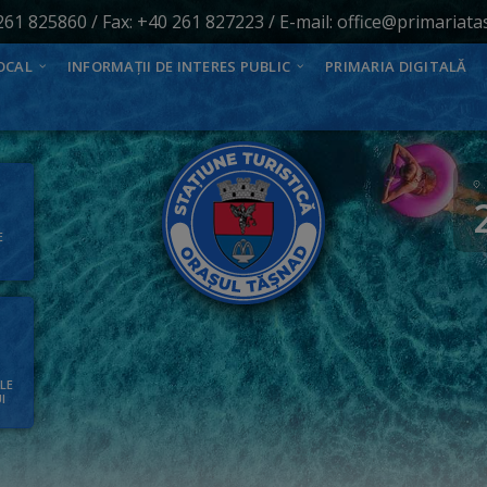
261 825860
/ Fax: +40 261 827223 / E-mail:
office@primariata
OCAL
INFORMAȚII DE INTERES PUBLIC
PRIMARIA DIGITALĂ
E
ALE
I