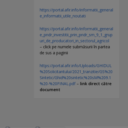
https://portal.afir.info/informatii_general
e_informatii_utile_noutati
https://portal.afir.info/informatii_general
e_pndr_investitii_prin_pndr_sm_9_1_grup
uri_de_producatori_in_sectorul_agricol
– click pe numele submăsurii în partea
de sus a paginii
https://portal.afir.info/Uploads/GHIDUL
%20Solicitantului/2021_tranzitie/GS%20
Sintetic/Ghid%20sintetic%20sM%209.1
%20-%20FINAL.pdf
–
link direct către
document