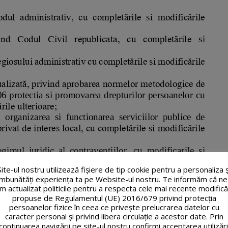
Site-ul nostru utilizează fişiere de tip cookie pentru a personaliza ș
îmbunătăți experiența ta pe Website-ul nostru. Te informăm că ne
m actualizat politicile pentru a respecta cele mai recente modifică
propuse de Regulamentul (UE) 2016/679 privind protecția
persoanelor fizice în ceea ce privește prelucrarea datelor cu
caracter personal și privind libera circulație a acestor date. Prin
continuarea navigării pe site-ul nostru confirmi acceptarea utilizări