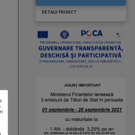
DETALII PROIECT
i
-
ri
i