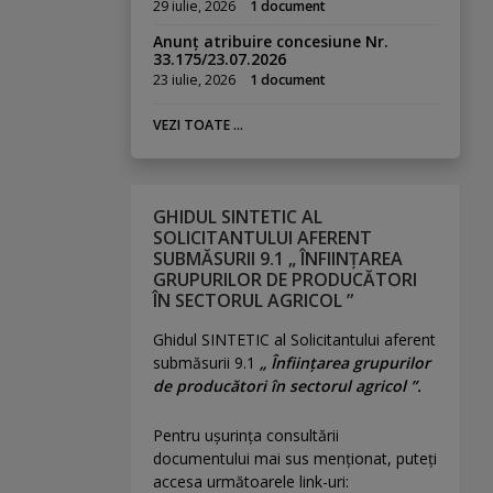
29 iulie, 2026
1 document
Anunț atribuire concesiune Nr.
33.175/23.07.2026
23 iulie, 2026
1 document
VEZI TOATE ...
GHIDUL SINTETIC AL
SOLICITANTULUI AFERENT
SUBMĂSURII 9.1 „ ÎNFIINȚAREA
GRUPURILOR DE PRODUCĂTORI
ÎN SECTORUL AGRICOL ”
Ghidul SINTETIC al Solicitantului aferent
submăsurii 9.1
„ Înființarea grupurilor
de producători în sectorul agricol ”.
Pentru uşurinţa consultării
documentului mai sus menţionat, puteţi
accesa următoarele link-uri: