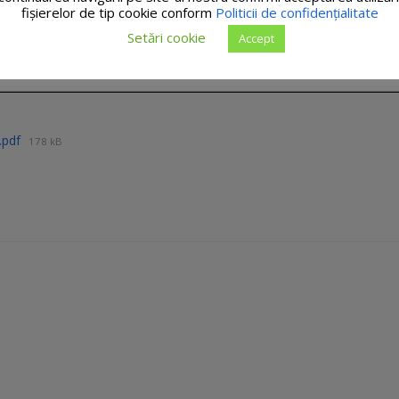
fişierelor de tip cookie conform
Politicii de confidențialitate
Setări cookie
Accept
i.pdf
178 kB