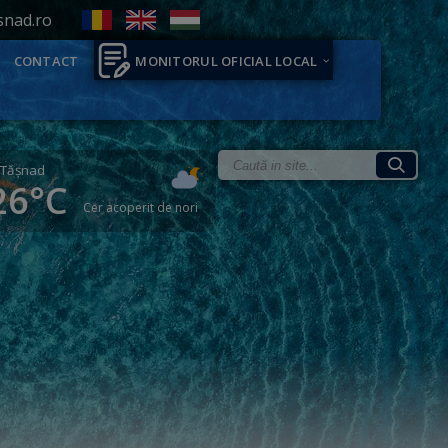
snad.ro
CONTACT
MONITORUL OFICIAL LOCAL
Tăşnad
26°C
Cer acoperit de nori