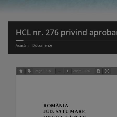
HCL nr. 276 privind aproba
Acasă
Documente
Page
1
/
15
Zoom
100%