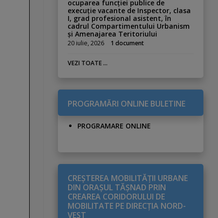
ocuparea funcției publice de
execuție vacante de Inspector, clasa
I, grad profesional asistent, în
cadrul Compartimentului Urbanism
și Amenajarea Teritoriului
20 iulie, 2026
1 document
VEZI TOATE ...
PROGRAMĂRI ONLINE BULETINE
PROGRAMARE ONLINE
CREŞTEREA MOBILITĂŢII URBANE
DIN ORAŞUL TĂŞNAD PRIN
CREAREA CORIDORULUI DE
MOBILITATE PE DIRECŢIA NORD-
VEST