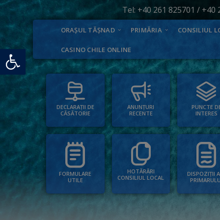
Tel:
+40 261 825701
/
+40 
ORAȘUL TĂȘNAD
PRIMĂRIA
CONSILIUL L
Deschide bara de unelte
CASINO CHILE ONLINE
PUNCTE D
ANUNȚURI
DECLARAȚII DE
INTERES
RECENTE
CĂSĂTORIE
HOTĂRÂRI
FORMULARE
DISPOZIȚII 
CONSILIUL LOCAL
UTILE
PRIMARULU