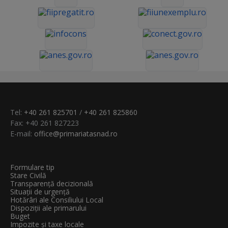
Tel:
+40 261 825701
/
+40 261 825860
Fax: +40 261 827223
E-mail:
office@primariatasnad.ro
Formulare tip
Stare Civilă
Transparenţă decizională
Situații de urgență
Hotărâri ale Consiliului Local
Dispoziții ale primarului
Buget
Impozite și taxe locale