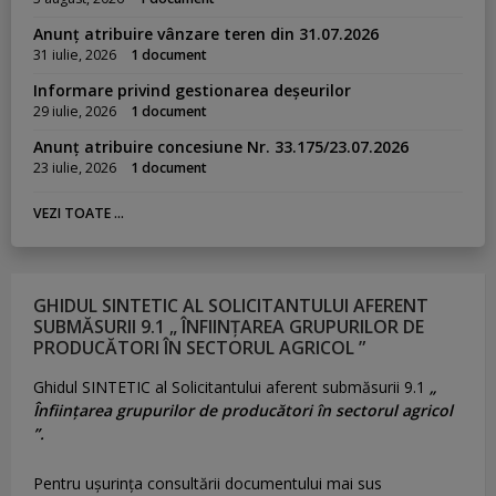
Anunț atribuire vânzare teren din 31.07.2026
31 iulie, 2026
1 document
Informare privind gestionarea deșeurilor
29 iulie, 2026
1 document
Anunț atribuire concesiune Nr. 33.175/23.07.2026
23 iulie, 2026
1 document
VEZI TOATE ...
GHIDUL SINTETIC AL SOLICITANTULUI AFERENT
SUBMĂSURII 9.1 „ ÎNFIINȚAREA GRUPURILOR DE
PRODUCĂTORI ÎN SECTORUL AGRICOL ”
Ghidul SINTETIC al Solicitantului aferent submăsurii 9.1
„
Înființarea grupurilor de producători în sectorul agricol
”.
Pentru uşurinţa consultării documentului mai sus