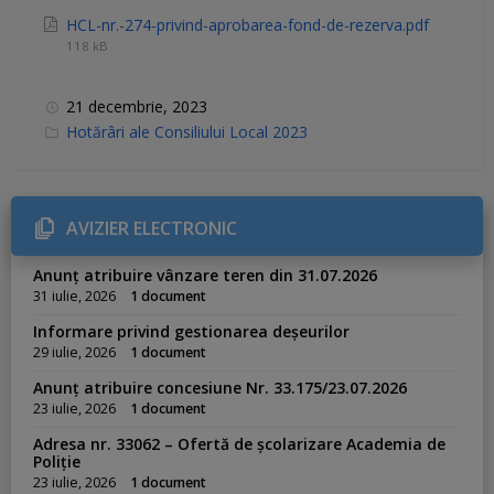
HCL-nr.-274-privind-aprobarea-fond-de-rezerva.pdf
118 kB
21 decembrie, 2023
C
Hotărâri ale Consiliului Local 2023
a
t
e
g
o
r
AVIZIER ELECTRONIC
i
e
s
Anunț atribuire vânzare teren din 31.07.2026
:
31 iulie, 2026
1 document
Informare privind gestionarea deșeurilor
29 iulie, 2026
1 document
Anunț atribuire concesiune Nr. 33.175/23.07.2026
23 iulie, 2026
1 document
Adresa nr. 33062 – Ofertă de școlarizare Academia de
Poliție
23 iulie, 2026
1 document