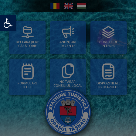
Deschide bara de unelte
PUNCTE DE
ANUNȚURI
DECLARAȚII DE
INTERES
RECENTE
CĂSĂTORIE
HOTĂRÂRI
FORMULARE
DISPOZIȚII ALE
CONSILIUL LOCAL
UTILE
PRIMARULUI