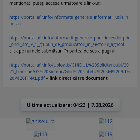
menţionat, puteţi accesa următoarele link-uri:
https://portal.afir.info/informatii_generale_informatii_utile_n
outati
https://portal.afir.info/informatii_generale_pndr_investitii_prin
_pndr_sm_9_1_grupuri_de_producatori_in_sectorul_agricol
–
click pe numele submăsurii în partea de sus a paginii
https://portal.afir.info/Uploads/GHIDUL%20Solicitantului/20
21_tranzitie/GS%20Sintetic/Ghid%20sintetic%20sM%209.1%
20-%20FINAL.pdf
–
link direct către document
Ultima actualizare: 04:23 | 7.08.2026