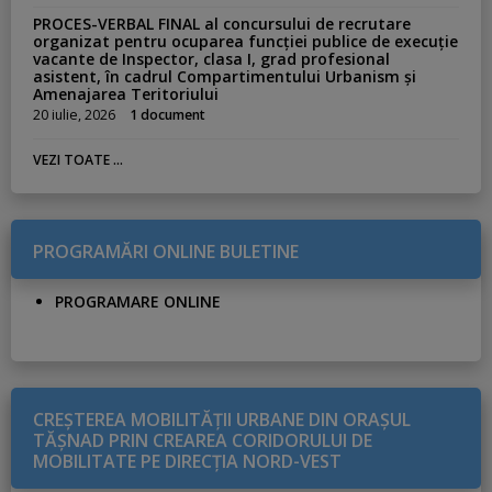
PROCES-VERBAL FINAL al concursului de recrutare
organizat pentru ocuparea funcției publice de execuție
vacante de Inspector, clasa I, grad profesional
asistent, în cadrul Compartimentului Urbanism și
Amenajarea Teritoriului
20 iulie, 2026
1 document
VEZI TOATE ...
PROGRAMĂRI ONLINE BULETINE
PROGRAMARE ONLINE
CREŞTEREA MOBILITĂŢII URBANE DIN ORAŞUL
TĂŞNAD PRIN CREAREA CORIDORULUI DE
MOBILITATE PE DIRECŢIA NORD-VEST