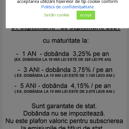
acceptarea utilizării fişierelor de tip cookie conform
Politicii de confidențialitate
Setări cookie
Accept