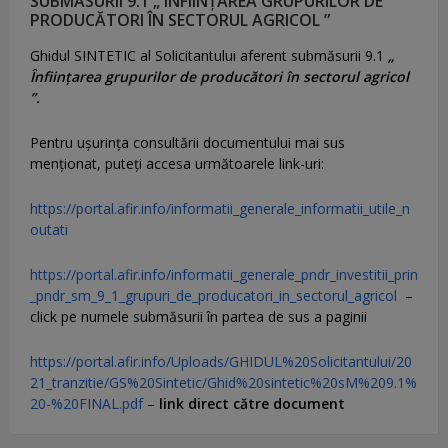
SUBMĂSURII 9.1 „ ÎNFIINȚAREA GRUPURILOR DE
PRODUCĂTORI ÎN SECTORUL AGRICOL ”
Ghidul SINTETIC al Solicitantului aferent submăsurii 9.1
„
Înființarea grupurilor de producători în sectorul agricol
”.
Pentru uşurinţa consultării documentului mai sus
menţionat, puteţi accesa următoarele link-uri:
https://portal.afir.info/informatii_generale_informatii_utile_n
outati
https://portal.afir.info/informatii_generale_pndr_investitii_prin
_pndr_sm_9_1_grupuri_de_producatori_in_sectorul_agricol
–
click pe numele submăsurii în partea de sus a paginii
https://portal.afir.info/Uploads/GHIDUL%20Solicitantului/20
21_tranzitie/GS%20Sintetic/Ghid%20sintetic%20sM%209.1%
20-%20FINAL.pdf
–
link direct către document