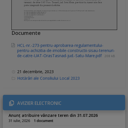
Documente
HCL-nr.-273-pentru-aprobarea-regulamentului-
pentru-achizitia-de-imobile-constructii-sisau-terenuri-
de-catre-UAT-OrasTasnad-jud.-Satu-Mare.pdf
208 kB
21 decembrie, 2023
C
Hotărâri ale Consiliului Local 2023
a
t
e
g
o
r
AVIZIER ELECTRONIC
i
e
s
Anunț atribuire vânzare teren din 31.07.2026
:
31 iulie, 2026
1 document