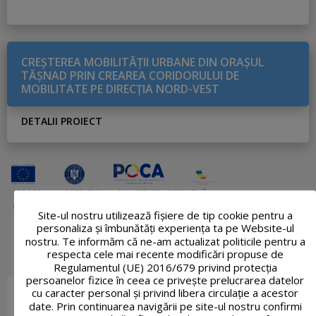
CREŞTEREA MOBILITĂŢII URBANE DIN ORAŞUL
TĂŞNAD PRIN CREAREA CORIDORULUI DE
MOBILITATE PE DIRECŢIA NORD-VEST
DETALII PROIECT
Site-ul nostru utilizează fişiere de tip cookie pentru a
personaliza și îmbunătăți experiența ta pe Website-ul
nostru. Te informăm că ne-am actualizat politicile pentru a
respecta cele mai recente modificări propuse de
Regulamentul (UE) 2016/679 privind protecția
persoanelor fizice în ceea ce privește prelucrarea datelor
cu caracter personal și privind libera circulație a acestor
date. Prin continuarea navigării pe site-ul nostru confirmi