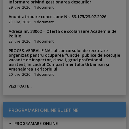
Informare privind gestionarea deșeurilor
29 iulie, 2026
1 document
Anunț atribuire concesiune Nr. 33.175/23.07.2026
23 iulie, 2026
1 document
Adresa nr. 33062 – Ofertă de școlarizare Academia de
Poliție
23 iulie, 2026
1 document
PROCES-VERBAL FINAL al concursului de recrutare
organizat pentru ocuparea funcției publice de execuție
vacante de Inspector, clasa I, grad profesional
asistent, în cadrul Compartimentului Urbanism și
Amenajarea Teritoriului
20 iulie, 2026
1 document
VEZI TOATE ...
PROGRAMĂRI ONLINE BULETINE
PROGRAMARE ONLINE