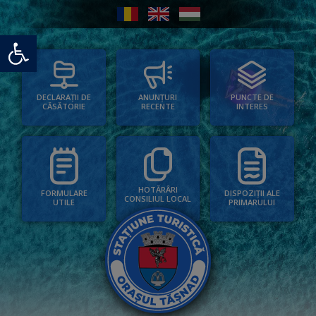
Deschide bara de unelte
PUNCTE DE
ANUNȚURI
DECLARAȚII DE
INTERES
RECENTE
CĂSĂTORIE
HOTĂRÂRI
FORMULARE
DISPOZIȚII ALE
CONSILIUL LOCAL
UTILE
PRIMARULUI