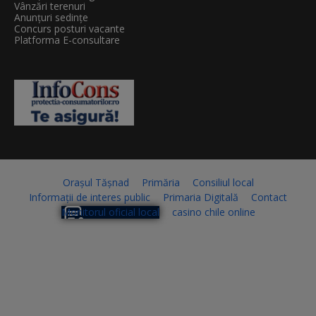
Vânzări terenuri
Anunțuri sedințe
Concurs posturi vacante
Platforma E-consultare
Orașul Tășnad
Primăria
Consiliul local
Informații de interes public
Primaria Digitală
Contact
Monitorul oficial local
casino chile online