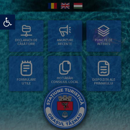
Deschide bara de unelte
PUNCTE DE
ANUNȚURI
DECLARAȚII DE
INTERES
RECENTE
CĂSĂTORIE
HOTĂRÂRI
FORMULARE
DISPOZIȚII ALE
CONSILIUL LOCAL
UTILE
PRIMARULUI