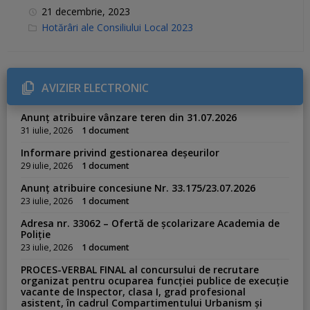
21 decembrie, 2023
C
Hotărâri ale Consiliului Local 2023
a
t
e
g
o
r
AVIZIER ELECTRONIC
i
e
s
Anunț atribuire vânzare teren din 31.07.2026
:
31 iulie, 2026
1 document
Informare privind gestionarea deșeurilor
29 iulie, 2026
1 document
Anunț atribuire concesiune Nr. 33.175/23.07.2026
23 iulie, 2026
1 document
Adresa nr. 33062 – Ofertă de școlarizare Academia de
Poliție
23 iulie, 2026
1 document
PROCES-VERBAL FINAL al concursului de recrutare
organizat pentru ocuparea funcției publice de execuție
vacante de Inspector, clasa I, grad profesional
asistent, în cadrul Compartimentului Urbanism și