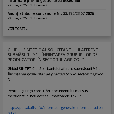
Informare privind gestionarea deșeurilor
29 iulie, 2026
1 document
Anunț atribuire concesiune Nr. 33.175/23.07.2026
23 iulie, 2026
1 document
VEZI TOATE ...
GHIDUL SINTETIC AL SOLICITANTULUI AFERENT
SUBMĂSURII 9.1 „ ÎNFIINȚAREA GRUPURILOR DE
PRODUCĂTORI ÎN SECTORUL AGRICOL ”
Ghidul SINTETIC al Solicitantului aferent submăsurii 9.1
„
Înființarea grupurilor de producători în sectorul agricol
”.
Pentru uşurinţa consultării documentului mai sus
menţionat, puteţi accesa următoarele link-uri:
https://portal.afir.info/informatii_generale_informatii_utile_n
outati