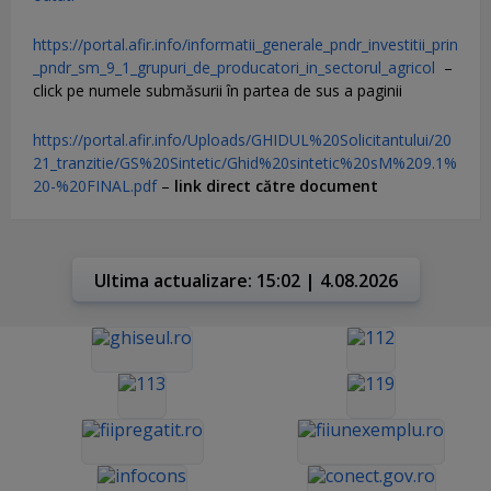
https://portal.afir.info/informatii_generale_pndr_investitii_prin
_pndr_sm_9_1_grupuri_de_producatori_in_sectorul_agricol
–
click pe numele submăsurii în partea de sus a paginii
https://portal.afir.info/Uploads/GHIDUL%20Solicitantului/20
21_tranzitie/GS%20Sintetic/Ghid%20sintetic%20sM%209.1%
20-%20FINAL.pdf
–
link direct către document
Ultima actualizare: 15:02 | 4.08.2026