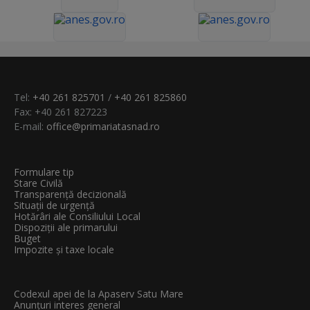
Tel:
+40 261 825701
/
+40 261 825860
Fax: +40 261 827223
E-mail:
office@primariatasnad.ro
Formulare tip
Stare Civilă
Transparenţă decizională
Situații de urgență
Hotărâri ale Consiliului Local
Dispoziții ale primarului
Buget
Impozite și taxe locale
Codexul apei de la Apaserv Satu Mare
Anunțuri interes general