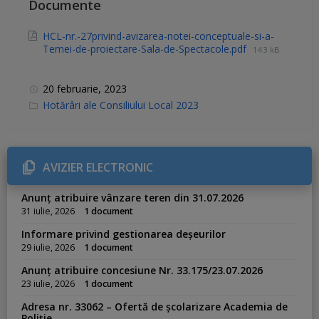
Documente
HCL-nr.-27privind-avizarea-notei-conceptuale-si-a-
Temei-de-proiectare-Sala-de-Spectacole.pdf
143 kB
20 februarie, 2023
C
Hotărâri ale Consiliului Local 2023
a
t
e
g
o
r
AVIZIER ELECTRONIC
i
e
s
Anunț atribuire vânzare teren din 31.07.2026
:
31 iulie, 2026
1 document
Informare privind gestionarea deșeurilor
29 iulie, 2026
1 document
Anunț atribuire concesiune Nr. 33.175/23.07.2026
23 iulie, 2026
1 document
Adresa nr. 33062 – Ofertă de școlarizare Academia de
Poliție