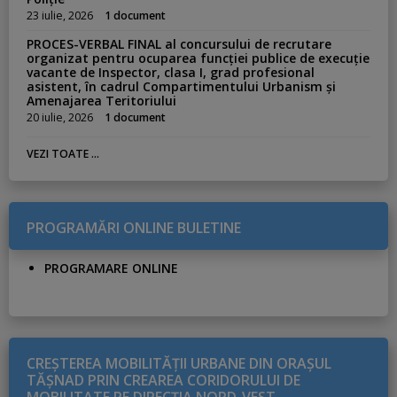
23 iulie, 2026
1 document
PROCES-VERBAL FINAL al concursului de recrutare
organizat pentru ocuparea funcției publice de execuție
vacante de Inspector, clasa I, grad profesional
asistent, în cadrul Compartimentului Urbanism și
Amenajarea Teritoriului
20 iulie, 2026
1 document
VEZI TOATE ...
PROGRAMĂRI ONLINE BULETINE
PROGRAMARE ONLINE
CREŞTEREA MOBILITĂŢII URBANE DIN ORAŞUL
TĂŞNAD PRIN CREAREA CORIDORULUI DE
MOBILITATE PE DIRECŢIA NORD-VEST