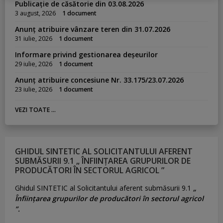
Publicație de căsătorie din 03.08.2026
3 august, 2026
1 document
Anunț atribuire vânzare teren din 31.07.2026
31 iulie, 2026
1 document
Informare privind gestionarea deșeurilor
29 iulie, 2026
1 document
Anunț atribuire concesiune Nr. 33.175/23.07.2026
23 iulie, 2026
1 document
VEZI TOATE ...
GHIDUL SINTETIC AL SOLICITANTULUI AFERENT
SUBMĂSURII 9.1 „ ÎNFIINȚAREA GRUPURILOR DE
PRODUCĂTORI ÎN SECTORUL AGRICOL ”
Ghidul SINTETIC al Solicitantului aferent submăsurii 9.1
„
Înființarea grupurilor de producători în sectorul agricol
”.