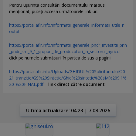
Pentru uşurinţa consultării documentului mai sus
menţionat, puteţi accesa următoarele link-uri:
https://portal.afir.info/informatii_generale_informatii_utile_n
outati
https://portal.afir.info/informatii_generale_pndr_investitii_prin
_pndr_sm_9_1_grupuri_de_producatori_in_sectorul_agricol
–
click pe numele submăsurii în partea de sus a paginii
https://portal.afir.info/Uploads/GHIDUL%20Solicitantului/20
21_tranzitie/GS%20Sintetic/Ghid%20sintetic%20sM%209.1%
20-%20FINAL.pdf
–
link direct către document
Ultima actualizare: 04:23 | 7.08.2026