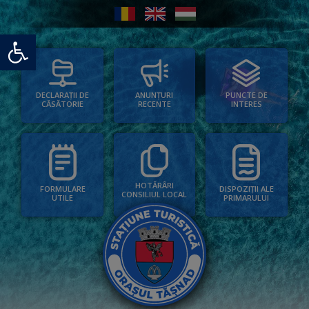
Deschide bara de unelte
PUNCTE DE
ANUNȚURI
DECLARAȚII DE
INTERES
RECENTE
CĂSĂTORIE
HOTĂRÂRI
FORMULARE
DISPOZIȚII ALE
CONSILIUL LOCAL
UTILE
PRIMARULUI