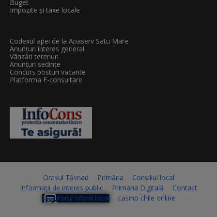
Buget
Impozite și taxe locale
Codexul apei de la Apaserv Satu Mare
Anunțuri interes general
Vânzări terenuri
Anunțuri sedințe
Concurs posturi vacante
Platforma E-consultare
Orașul Tășnad
Primăria
Consiliul local
Informații de interes public
Primaria Digitală
Contact
Monitorul oficial local
casino chile online