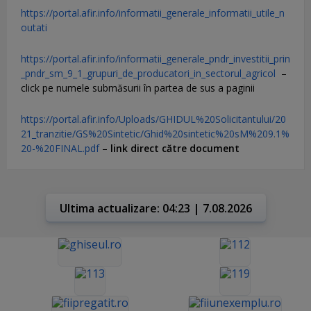
https://portal.afir.info/informatii_generale_informatii_utile_n
outati
https://portal.afir.info/informatii_generale_pndr_investitii_prin
_pndr_sm_9_1_grupuri_de_producatori_in_sectorul_agricol
–
click pe numele submăsurii în partea de sus a paginii
https://portal.afir.info/Uploads/GHIDUL%20Solicitantului/20
21_tranzitie/GS%20Sintetic/Ghid%20sintetic%20sM%209.1%
20-%20FINAL.pdf
–
link direct către document
Ultima actualizare: 04:23 | 7.08.2026