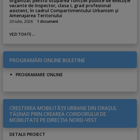
organizat pentru ocuparea funcției publice de execuție
vacante de Inspector, clasa I, grad profesional
asistent, în cadrul Compartimentului Urbanism și
Amenajarea Teritoriului
20 iulie, 2026
1 document
VEZI TOATE ...
PROGRAMĂRI ONLINE BULETINE
PROGRAMARE ONLINE
CREŞTEREA MOBILITĂŢII URBANE DIN ORAŞUL
TĂŞNAD PRIN CREAREA CORIDORULUI DE
MOBILITATE PE DIRECŢIA NORD-VEST
DETALII PROIECT