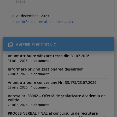
146 kB
21 decembrie, 2023
C
Hotărâri ale Consiliului Local 2023
a
t
e
g
o
r
AVIZIER ELECTRONIC
i
e
s
Anunț atribuire vânzare teren din 31.07.2026
:
31 iulie, 2026
1 document
Informare privind gestionarea deșeurilor
29 iulie, 2026
1 document
Anunț atribuire concesiune Nr. 33.175/23.07.2026
23 iulie, 2026
1 document
Adresa nr. 33062 – Ofertă de școlarizare Academia de
Poliție
23 iulie, 2026
1 document
PROCES-VERBAL FINAL al concursului de recrutare