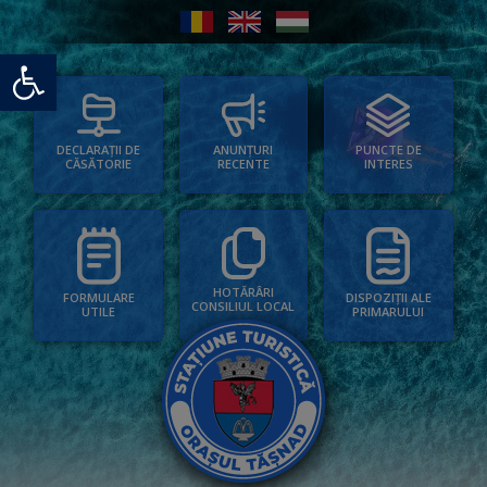
Deschide bara de unelte
PUNCTE DE
ANUNȚURI
DECLARAȚII DE
INTERES
RECENTE
CĂSĂTORIE
HOTĂRÂRI
FORMULARE
DISPOZIȚII ALE
CONSILIUL LOCAL
UTILE
PRIMARULUI