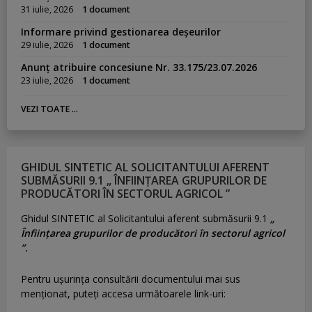
31 iulie, 2026
1 document
Informare privind gestionarea deșeurilor
29 iulie, 2026
1 document
Anunț atribuire concesiune Nr. 33.175/23.07.2026
23 iulie, 2026
1 document
VEZI TOATE ...
GHIDUL SINTETIC AL SOLICITANTULUI AFERENT
SUBMĂSURII 9.1 „ ÎNFIINȚAREA GRUPURILOR DE
PRODUCĂTORI ÎN SECTORUL AGRICOL ”
Ghidul SINTETIC al Solicitantului aferent submăsurii 9.1
„
Înființarea grupurilor de producători în sectorul agricol
”.
Pentru uşurinţa consultării documentului mai sus
menţionat, puteţi accesa următoarele link-uri: