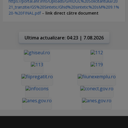
https://portal.afir.info/Uploads/GHIDUL%20Solicitantului/20
21_tranzitie/GS%20Sintetic/Ghid%20sintetic%20sM%209.1%
20-%20FINAL.pdf
–
link direct către document
Ultima actualizare: 04:23 | 7.08.2026