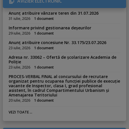
AVIZIER ELECTRONIC
i
e
s
Anunț atribuire vânzare teren din 31.07.2026
:
31 iulie, 2026
1 document
Informare privind gestionarea deșeurilor
29 iulie, 2026
1 document
Anunț atribuire concesiune Nr. 33.175/23.07.2026
23 iulie, 2026
1 document
Adresa nr. 33062 – Ofertă de școlarizare Academia de
Poliție
23 iulie, 2026
1 document
PROCES-VERBAL FINAL al concursului de recrutare
organizat pentru ocuparea funcției publice de execuție
vacante de Inspector, clasa I, grad profesional
asistent, în cadrul Compartimentului Urbanism și
Amenajarea Teritoriului
20 iulie, 2026
1 document
VEZI TOATE ...