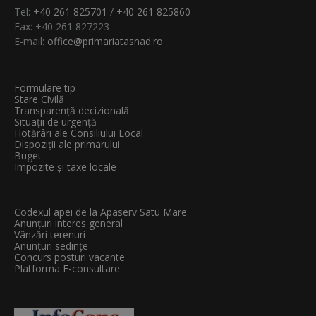
Tel:
+40 261 825701
/
+40 261 825860
Fax: +40 261 827223
E-mail:
office@primariatasnad.ro
Formulare tip
Stare Civilă
Transparenţă decizională
Situații de urgență
Hotărâri ale Consiliului Local
Dispoziții ale primarului
Buget
Impozite și taxe locale
Codexul apei de la Apaserv Satu Mare
Anunțuri interes general
Vânzări terenuri
Anunțuri sedințe
Concurs posturi vacante
Platforma E-consultare