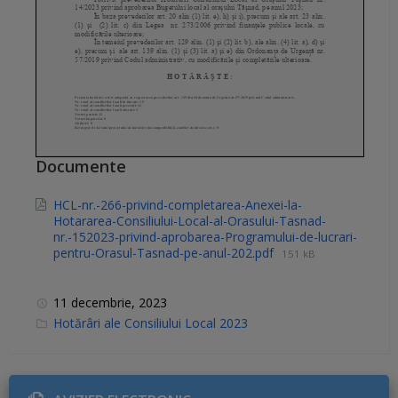
Documente
HCL-nr.-266-privind-completarea-Anexei-la-
Hotararea-Consiliului-Local-al-Orasului-Tasnad-
nr.-152023-privind-aprobarea-Programului-de-lucrari-
pentru-Orasul-Tasnad-pe-anul-202.pdf
151 kB
11 decembrie, 2023
C
Hotărâri ale Consiliului Local 2023
a
t
e
g
o
r