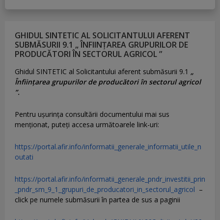
GHIDUL SINTETIC AL SOLICITANTULUI AFERENT
SUBMĂSURII 9.1 „ ÎNFIINȚAREA GRUPURILOR DE
PRODUCĂTORI ÎN SECTORUL AGRICOL ”
Ghidul SINTETIC al Solicitantului aferent submăsurii 9.1
„
Înființarea grupurilor de producători în sectorul agricol
”.
Pentru uşurinţa consultării documentului mai sus
menţionat, puteţi accesa următoarele link-uri:
https://portal.afir.info/informatii_generale_informatii_utile_n
outati
https://portal.afir.info/informatii_generale_pndr_investitii_prin
_pndr_sm_9_1_grupuri_de_producatori_in_sectorul_agricol
–
click pe numele submăsurii în partea de sus a paginii