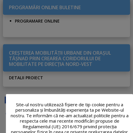
PROGRAMĂRI ONLINE BULETINE
PROGRAMARE ONLINE
CREŞTEREA MOBILITĂŢII URBANE DIN ORAŞUL
TĂŞNAD PRIN CREAREA CORIDORULUI DE
MOBILITATE PE DIRECŢIA NORD-VEST
DETALII PROIECT
Site-ul nostru utilizează fişiere de tip cookie pentru a
personaliza și îmbunătăți experiența ta pe Website-ul
nostru. Te informăm că ne-am actualizat politicile pentru a
respecta cele mai recente modificări propuse de
Regulamentul (UE) 2016/679 privind protecția
persoanelor fizice în ceea ce privește prelucrarea datelor