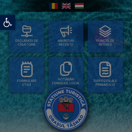
Deschide bara de unelte
PUNCTE DE
ANUNȚURI
DECLARAȚII DE
INTERES
RECENTE
CĂSĂTORIE
HOTĂRÂRI
FORMULARE
DISPOZIȚII ALE
CONSILIUL LOCAL
UTILE
PRIMARULUI