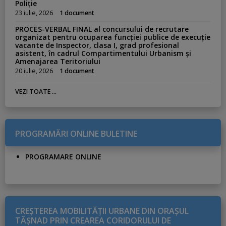
Poliție
23 iulie, 2026
1 document
PROCES-VERBAL FINAL al concursului de recrutare
organizat pentru ocuparea funcției publice de execuție
vacante de Inspector, clasa I, grad profesional
asistent, în cadrul Compartimentului Urbanism și
Amenajarea Teritoriului
20 iulie, 2026
1 document
VEZI TOATE ...
PROGRAMĂRI ONLINE BULETINE
PROGRAMARE ONLINE
CREŞTEREA MOBILITĂŢII URBANE DIN ORAŞUL
TĂŞNAD PRIN CREAREA CORIDORULUI DE