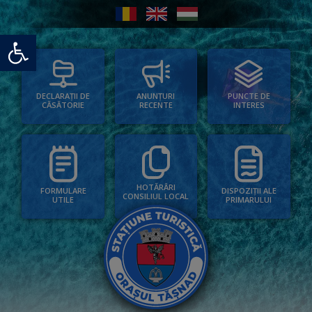
Deschide bara de unelte
PUNCTE DE
ANUNȚURI
DECLARAȚII DE
INTERES
RECENTE
CĂSĂTORIE
HOTĂRÂRI
FORMULARE
DISPOZIȚII ALE
CONSILIUL LOCAL
UTILE
PRIMARULUI