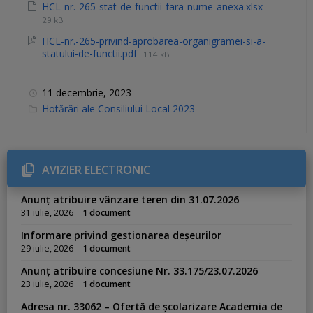
HCL-nr.-265-stat-de-functii-fara-nume-anexa.xlsx
29 kB
HCL-nr.-265-privind-aprobarea-organigramei-si-a-
statului-de-functii.pdf
114 kB
11 decembrie, 2023
C
Hotărâri ale Consiliului Local 2023
a
t
e
g
o
r
AVIZIER ELECTRONIC
i
e
s
Anunț atribuire vânzare teren din 31.07.2026
:
31 iulie, 2026
1 document
Informare privind gestionarea deșeurilor
29 iulie, 2026
1 document
Anunț atribuire concesiune Nr. 33.175/23.07.2026
23 iulie, 2026
1 document
Adresa nr. 33062 – Ofertă de școlarizare Academia de