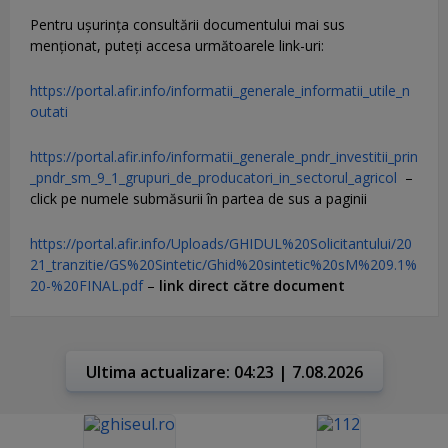
Pentru uşurinţa consultării documentului mai sus
menţionat, puteţi accesa următoarele link-uri:
https://portal.afir.info/informatii_generale_informatii_utile_n
outati
https://portal.afir.info/informatii_generale_pndr_investitii_prin
_pndr_sm_9_1_grupuri_de_producatori_in_sectorul_agricol
–
click pe numele submăsurii în partea de sus a paginii
https://portal.afir.info/Uploads/GHIDUL%20Solicitantului/20
21_tranzitie/GS%20Sintetic/Ghid%20sintetic%20sM%209.1%
20-%20FINAL.pdf
–
link direct către document
Ultima actualizare: 04:23 | 7.08.2026