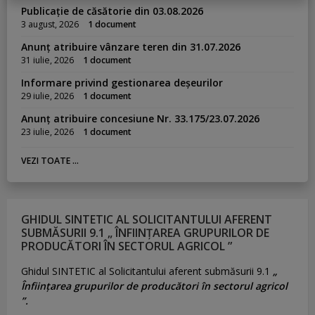
Publicație de căsătorie din 03.08.2026
3 august, 2026
1 document
Anunț atribuire vânzare teren din 31.07.2026
31 iulie, 2026
1 document
Informare privind gestionarea deșeurilor
29 iulie, 2026
1 document
Anunț atribuire concesiune Nr. 33.175/23.07.2026
23 iulie, 2026
1 document
VEZI TOATE ...
GHIDUL SINTETIC AL SOLICITANTULUI AFERENT
SUBMĂSURII 9.1 „ ÎNFIINȚAREA GRUPURILOR DE
PRODUCĂTORI ÎN SECTORUL AGRICOL ”
Ghidul SINTETIC al Solicitantului aferent submăsurii 9.1
„
Înființarea grupurilor de producători în sectorul agricol
”.