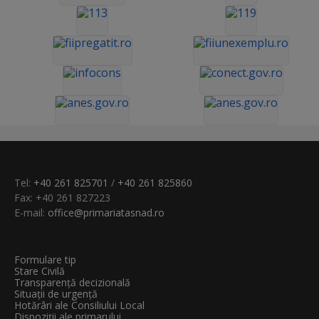
Tel:
+40 261 825701
/
+40 261 825860
Fax: +40 261 827223
E-mail:
office@primariatasnad.ro
Formulare tip
Stare Civilă
Transparenţă decizională
Situații de urgență
Hotărâri ale Consiliului Local
Dispoziții ale primarului