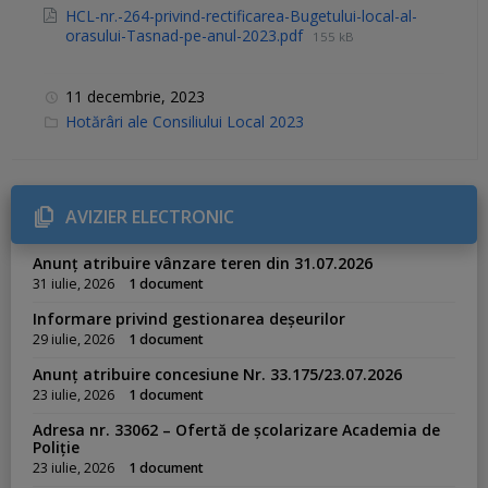
HCL-nr.-264-privind-rectificarea-Bugetului-local-al-
orasului-Tasnad-pe-anul-2023.pdf
155 kB
11 decembrie, 2023
C
Hotărâri ale Consiliului Local 2023
a
t
e
g
o
r
AVIZIER ELECTRONIC
i
e
s
Anunț atribuire vânzare teren din 31.07.2026
:
31 iulie, 2026
1 document
Informare privind gestionarea deșeurilor
29 iulie, 2026
1 document
Anunț atribuire concesiune Nr. 33.175/23.07.2026
23 iulie, 2026
1 document
Adresa nr. 33062 – Ofertă de școlarizare Academia de
Poliție
23 iulie, 2026
1 document