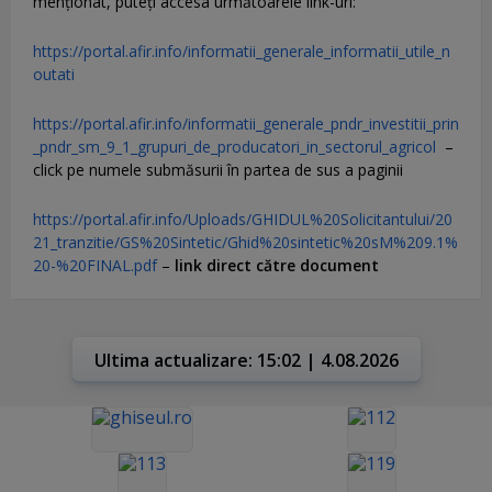
menţionat, puteţi accesa următoarele link-uri:
https://portal.afir.info/informatii_generale_informatii_utile_n
outati
https://portal.afir.info/informatii_generale_pndr_investitii_prin
_pndr_sm_9_1_grupuri_de_producatori_in_sectorul_agricol
–
click pe numele submăsurii în partea de sus a paginii
https://portal.afir.info/Uploads/GHIDUL%20Solicitantului/20
21_tranzitie/GS%20Sintetic/Ghid%20sintetic%20sM%209.1%
20-%20FINAL.pdf
–
link direct către document
Ultima actualizare: 15:02 | 4.08.2026