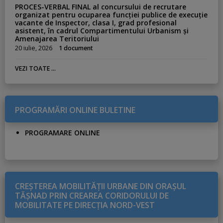
PROCES-VERBAL FINAL al concursului de recrutare
organizat pentru ocuparea funcției publice de execuție
vacante de Inspector, clasa I, grad profesional
asistent, în cadrul Compartimentului Urbanism și
Amenajarea Teritoriului
20 iulie, 2026
1 document
VEZI TOATE ...
PROGRAMĂRI ONLINE BULETINE
PROGRAMARE ONLINE
CREŞTEREA MOBILITĂŢII URBANE DIN ORAŞUL
TĂŞNAD PRIN CREAREA CORIDORULUI DE
MOBILITATE PE DIRECŢIA NORD-VEST