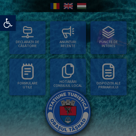
Deschide bara de unelte
PUNCTE DE
ANUNȚURI
DECLARAȚII DE
INTERES
RECENTE
CĂSĂTORIE
HOTĂRÂRI
FORMULARE
DISPOZIȚII ALE
CONSILIUL LOCAL
UTILE
PRIMARULUI