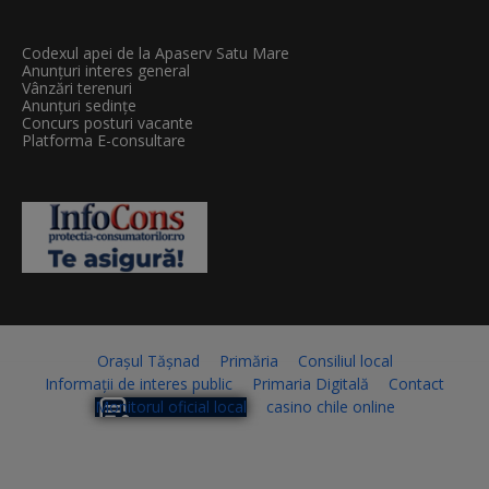
Codexul apei de la Apaserv Satu Mare
Anunțuri interes general
Vânzări terenuri
Anunțuri sedințe
Concurs posturi vacante
Platforma E-consultare
Orașul Tășnad
Primăria
Consiliul local
Informații de interes public
Primaria Digitală
Contact
Monitorul oficial local
casino chile online