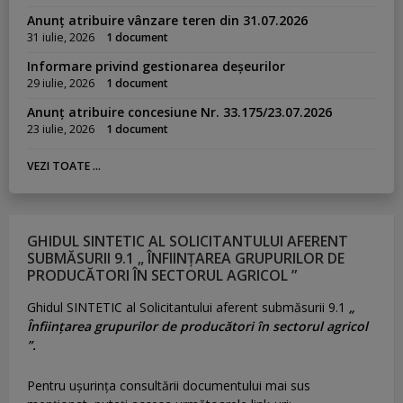
Anunț atribuire vânzare teren din 31.07.2026
31 iulie, 2026
1 document
Informare privind gestionarea deșeurilor
29 iulie, 2026
1 document
Anunț atribuire concesiune Nr. 33.175/23.07.2026
23 iulie, 2026
1 document
VEZI TOATE ...
GHIDUL SINTETIC AL SOLICITANTULUI AFERENT
SUBMĂSURII 9.1 „ ÎNFIINȚAREA GRUPURILOR DE
PRODUCĂTORI ÎN SECTORUL AGRICOL ”
Ghidul SINTETIC al Solicitantului aferent submăsurii 9.1
„
Înființarea grupurilor de producători în sectorul agricol
”.
Pentru uşurinţa consultării documentului mai sus