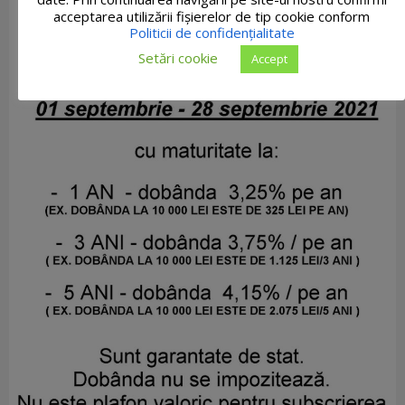
acceptarea utilizării fişierelor de tip cookie conform
Politicii de confidențialitate
Setări cookie
Accept