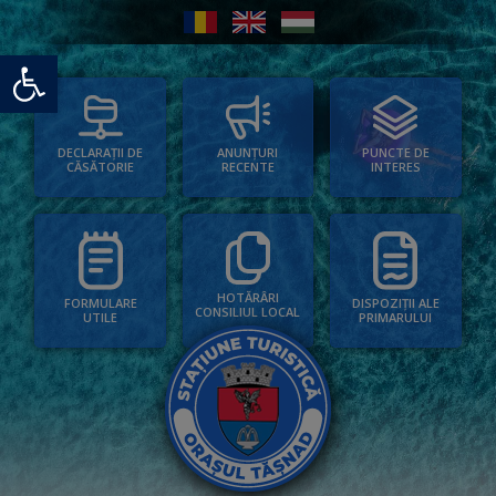
Deschide bara de unelte
PUNCTE DE
ANUNȚURI
DECLARAȚII DE
INTERES
RECENTE
CĂSĂTORIE
HOTĂRÂRI
FORMULARE
DISPOZIȚII ALE
CONSILIUL LOCAL
UTILE
PRIMARULUI