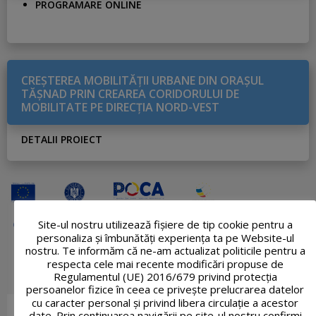
PROGRAMARE ONLINE
CREŞTEREA MOBILITĂŢII URBANE DIN ORAŞUL
TĂŞNAD PRIN CREAREA CORIDORULUI DE
MOBILITATE PE DIRECŢIA NORD-VEST
DETALII PROIECT
Site-ul nostru utilizează fişiere de tip cookie pentru a
personaliza și îmbunătăți experiența ta pe Website-ul
nostru. Te informăm că ne-am actualizat politicile pentru a
respecta cele mai recente modificări propuse de
Regulamentul (UE) 2016/679 privind protecția
persoanelor fizice în ceea ce privește prelucrarea datelor
cu caracter personal și privind libera circulație a acestor
date. Prin continuarea navigării pe site-ul nostru confirmi