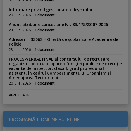
31 iulie, 2026
1 document
Informare privind gestionarea deșeurilor
29 iulie, 2026
1 document
Anunț atribuire concesiune Nr. 33.175/23.07.2026
23 iulie, 2026
1 document
Adresa nr. 33062 – Ofertă de școlarizare Academia de
Poliție
23 iulie, 2026
1 document
PROCES-VERBAL FINAL al concursului de recrutare
organizat pentru ocuparea funcției publice de execuție
vacante de Inspector, clasa I, grad profesional
asistent, în cadrul Compartimentului Urbanism și
Amenajarea Teritoriului
20 iulie, 2026
1 document
VEZI TOATE ...
PROGRAMĂRI ONLINE BULETINE