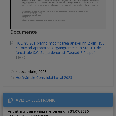
Documente
HCL-nr.-261-privind-modificarea-anexei-nr.-2-din-HCL-
60-privind-aprobarea-Organigramei-si-a-Statului-de-
functii-ale-S.C.-Salgardenprest-Tasnad-S.R.L.pdf
120 kB
4 decembrie, 2023
C
Hotărâri ale Consiliului Local 2023
a
t
e
g
o
r
AVIZIER ELECTRONIC
i
e
s
Anunț atribuire vânzare teren din 31.07.2026
: