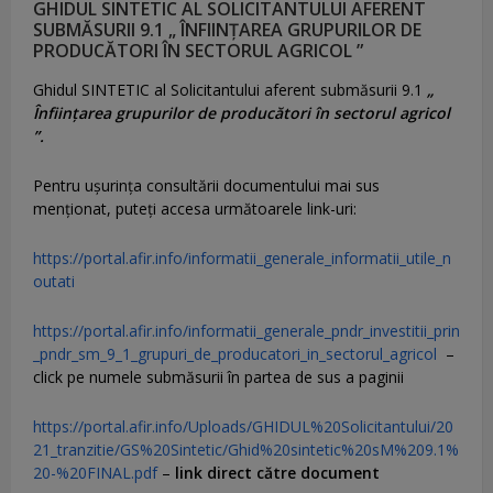
GHIDUL SINTETIC AL SOLICITANTULUI AFERENT
SUBMĂSURII 9.1 „ ÎNFIINȚAREA GRUPURILOR DE
PRODUCĂTORI ÎN SECTORUL AGRICOL ”
Ghidul SINTETIC al Solicitantului aferent submăsurii 9.1
„
Înființarea grupurilor de producători în sectorul agricol
”.
Pentru uşurinţa consultării documentului mai sus
menţionat, puteţi accesa următoarele link-uri:
https://portal.afir.info/informatii_generale_informatii_utile_n
outati
https://portal.afir.info/informatii_generale_pndr_investitii_prin
_pndr_sm_9_1_grupuri_de_producatori_in_sectorul_agricol
–
click pe numele submăsurii în partea de sus a paginii
https://portal.afir.info/Uploads/GHIDUL%20Solicitantului/20
21_tranzitie/GS%20Sintetic/Ghid%20sintetic%20sM%209.1%
20-%20FINAL.pdf
–
link direct către document