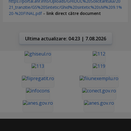
https://portal.afir.info/Uploads/GHIDUL%20Solicitantului/20
21_tranzitie/GS%20Sintetic/Ghid%20sintetic%20sM%209.1%
20-%20FINAL.pdf
–
link direct către document
Ultima actualizare: 04:23 | 7.08.2026