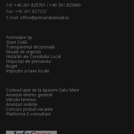
Tel:
+40 261 825701
/
+40 261 825860
Fax: +40 261 827223
E-mail:
office@primariatasnad.ro
Formulare tip
Stare Civilă
Transparenţă decizională
Situații de urgență
Hotărâri ale Consiliului Local
Dispoziții ale primarului
Buget
Impozite și taxe locale
Codexul apei de la Apaserv Satu Mare
Anunțuri interes general
Vânzări terenuri
Anunțuri sedințe
Concurs posturi vacante
Platforma E-consultare