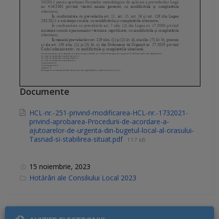
Documente
HCL-nr.-251-privind-modificarea-HCL-nr.-1732021-
privind-aprobarea-Procedurii-de-acordare-a-
ajutoarelor-de-urgenta-din-bugetul-local-al-orasului-
Tasnad-si-stabilirea-situat.pdf
117 kB
15 noiembrie, 2023
C
Hotărâri ale Consiliului Local 2023
a
t
e
g
o
r