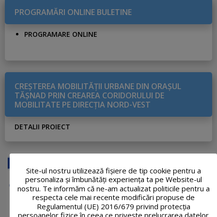
PROGRAMĂRI ONLINE BULETINE
PROGRAMARE ONLINE
CREŞTEREA MOBILITĂŢII URBANE DIN ORAŞUL
TĂŞNAD PRIN CREAREA CORIDORULUI DE
MOBILITATE PE DIRECŢIA NORD-VEST
DETALII PROIECT
Site-ul nostru utilizează fişiere de tip cookie pentru a
personaliza și îmbunătăți experiența ta pe Website-ul
nostru. Te informăm că ne-am actualizat politicile pentru a
respecta cele mai recente modificări propuse de
Regulamentul (UE) 2016/679 privind protecția
persoanelor fizice în ceea ce privește prelucrarea datelor