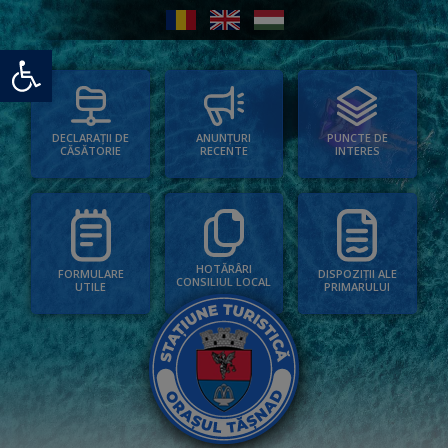
Deschide bara de unelte
PUNCTE DE
ANUNȚURI
DECLARAȚII DE
INTERES
RECENTE
CĂSĂTORIE
HOTĂRÂRI
FORMULARE
DISPOZIȚII ALE
CONSILIUL LOCAL
UTILE
PRIMARULUI