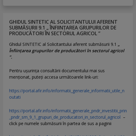
GHIDUL SINTETIC AL SOLICITANTULUI AFERENT
SUBMĂSURII 9.1 „ ÎNFIINȚAREA GRUPURILOR DE
PRODUCĂTORI ÎN SECTORUL AGRICOL ”
Ghidul SINTETIC al Solicitantului aferent submăsurii 9.1
„
Înființarea grupurilor de producători în sectorul agricol
”.
Pentru uşurinţa consultării documentului mai sus
menţionat, puteţi accesa următoarele link-uri:
https://portal.afir.info/informatii_generale_informatii_utile_n
outati
https://portal.afir.info/informatii_generale_pndr_investitii_prin
_pndr_sm_9_1_grupuri_de_producatori_in_sectorul_agricol
–
click pe numele submăsurii în partea de sus a paginii