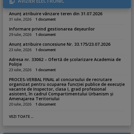
AVIZIER ELECTRONIC
i
e
s
Anunț atribuire vânzare teren din 31.07.2026
:
31 iulie, 2026
1 document
Informare privind gestionarea deșeurilor
29 iulie, 2026
1 document
Anunț atribuire concesiune Nr. 33.175/23.07.2026
23 iulie, 2026
1 document
Adresa nr. 33062 – Ofertă de școlarizare Academia de
Poliție
23 iulie, 2026
1 document
PROCES-VERBAL FINAL al concursului de recrutare
organizat pentru ocuparea funcției publice de execuție
vacante de Inspector, clasa I, grad profesional
asistent, în cadrul Compartimentului Urbanism și
Amenajarea Teritoriului
20 iulie, 2026
1 document
VEZI TOATE ...